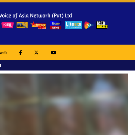
ාංග
t