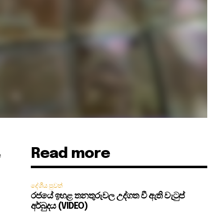
Read more
ක
දේශීය පුවත්
රජයේ ඉහළ තනතුරුවල උද්ගත වී ඇති වැටුප්
අර්බුදය (VIDEO)