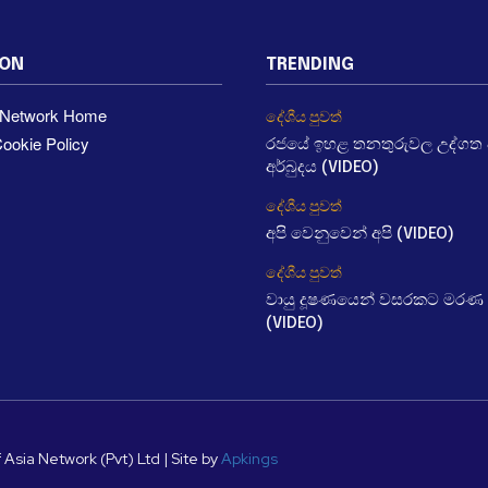
ION
TRENDING
a Network Home
දේශීය පුවත්
ookie Policy
රජයේ ඉහළ තනතුරුවල උද්ගත වී
අර්බුදය (VIDEO)
දේශීය පුවත්
අපි වෙනුවෙන් අපි (VIDEO)
දේශීය පුවත්
වායු දූෂණයෙන් වසරකට මරණ 
(VIDEO)
 Asia Network (Pvt) Ltd | Site by
Apkings