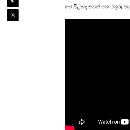
මේ පිළිබඳ තවත් තොරතුරු පහ