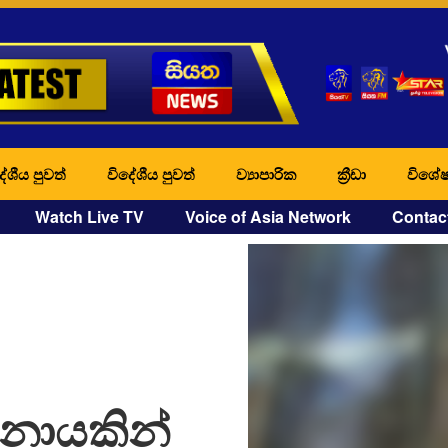
ේශීය පුවත්
විදේශීය පුවත්
ව්‍යාපාරික
ක්‍රීඩා
විශේෂ
Watch Live TV
Voice of Asia Network
Contac
ුනායකින්