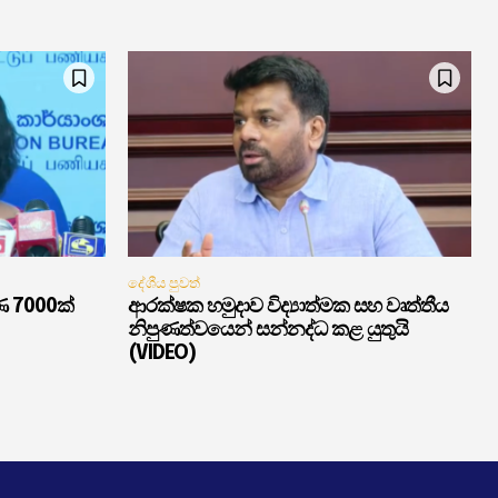
දේශීය පුවත්
ණ 7000ක්
ආරක්ෂක හමුදාව විද්‍යාත්මක සහ වෘත්තීය
නිපුණත්වයෙන් සන්නද්ධ කළ යුතුයි
(VIDEO)