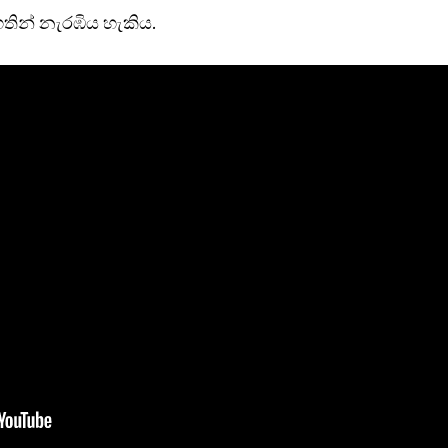
තින් නැරඹිය හැකිය.