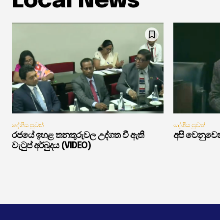
Local News
දේශීය පුවත්
දේශීය පුවත්
රජයේ ඉහළ තනතුරුවල උද්ගත වී ඇති
අපි වෙනුවෙන
වැටුප් අර්බුදය (VIDEO)