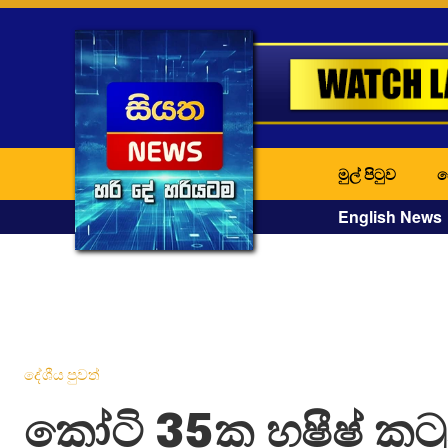
මුල් පිටුව
ද
English News
දේශීය පුවත්
කෝටි 35ක හෂීෂ් කට