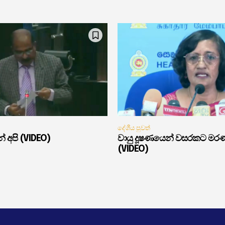
දේශීය පුවත්
් අපි (VIDEO)
වායු දූෂණයෙන් වසරකට මර
(VIDEO)