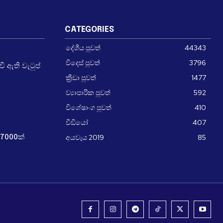
CATEGORIES
දේශීය පුවත්
44343
විදෙස් පුවත්
3796
 ඇති වැටුප්
ක්‍රීඩා පුවත්
1477
ව්‍යාපාරික පුවත්
592
විශේෂාංග පුවත්
410
වීඩීයෝ
407
අයවැය 2019
85
7000ක්