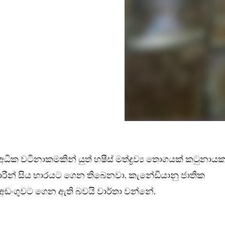
ධික වටිනාකමකින් යුත් හෂීස් මත්ද්‍රව්‍ය තොගයක් කටුනාය
ාරීන් සිය භාරයට ගෙන තිබෙනවා. කැනේඩියානු ජාතික
අත්අඩංගුවට ගෙන ඇති බවයි වාර්තා වන්නේ.