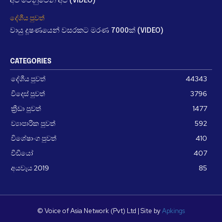
අපි වෙනුවෙන් අපි (VIDEO)
දේශීය පුවත්
වායු දූෂණයෙන් වසරකට මරණ 7000ක් (VIDEO)
CATEGORIES
දේශීය පුවත්
44343
විදෙස් පුවත්
3796
ක්‍රීඩා පුවත්
1477
ව්‍යාපාරික පුවත්
592
විශේෂාංග පුවත්
410
වීඩීයෝ
407
අයවැය 2019
85
© Voice of Asia Network (Pvt) Ltd | Site by
Apkings