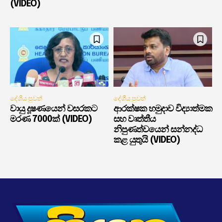
(VIDEO)
දේශීය පුවත්
දේශීය පුවත්
වායු දූෂණයෙන් වසරකට
ආරක්ෂක හමුදාව විද්‍යාත්මක
මරණ 7000ක් (VIDEO)
සහ වෘත්තීය
නිපුණත්වයෙන් සන්නද්ධ
කළ යුතුයි (VIDEO)