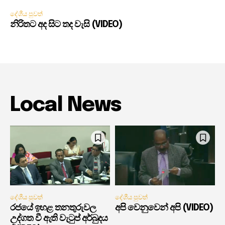
දේශීය පුවත්
නිරිතට අද සිට තද වැසි (VIDEO)
Local News
දේශීය පුවත්
දේශීය පුවත්
රජයේ ඉහළ තනතුරුවල
අපි වෙනුවෙන් අපි (VIDEO)
උද්ගත වී ඇති වැටුප් අර්බුදය