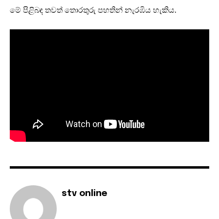
මේ පිළිබඳ තවත් තොරතුරු පහතින් නැරඹි‍ය හැකිය.
stv online