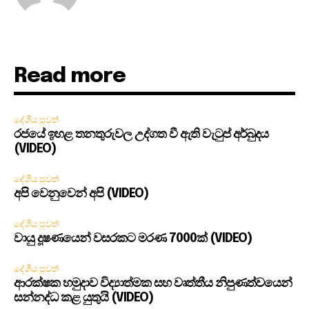
Read more
දේශීය පුවත්
රජයේ ඉහළ තනතුරුවල උද්ගත වී ඇති වැටුප් අර්බුදය
(VIDEO)
දේශීය පුවත්
අපි වෙනුවෙන් අපි (VIDEO)
දේශීය පුවත්
වායු දූෂණයෙන් වසරකට මරණ 7000ක් (VIDEO)
දේශීය පුවත්
ආරක්ෂක හමුදාව විද්‍යාත්මක සහ වෘත්තීය නිපුණත්වයෙන්
සන්නද්ධ කළ යුතුයි (VIDEO)