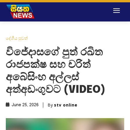
දේශීය පුවත්
විජේදාසගේ පුත් රඛිත
රාජපක්ෂ සහ චරිත්
අබේසිංහ අල්ලස්
අත්අඩංගුවට (VIDEO)
By
stv online
June 25, 2026