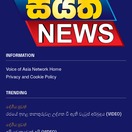
INFORMATION
Voice of Asia Network Home
Privacy and Cookie Policy
TRENDING
දේශීය පුවත්
රජයේ ඉහළ තනතුරුවල උද්ගත වී ඇති වැටුප් අර්බුදය (VIDEO)
දේශීය පුවත්