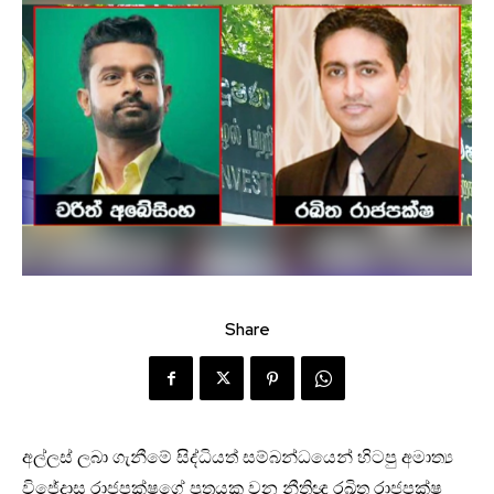
Share
අල්ලස් ලබා ගැනීමේ සිද්ධියත් සම්බන්ධයෙන් හිටපු අමාත්‍ය
විජේදාස රාජපක්ෂගේ පුත්‍රයකු වන නීතිඥ රඛිත රාජපක්ෂ