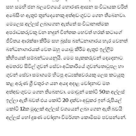
සහ සමඟි ජන බලවේගයේ හොරණ ආසන සංවිධායක චරිත්
අබේසිංහ ඇතුළු තුන්දෙනෙකු අත්අඩංගුවට ගෙන තිබෙනවා.
මෙලෙස අල්ලස් ලබාගෙන ඇත්තේ සංවිධානාත්මක
අපරාධකරුවකු වන නදුන් චින්තක හෙවත් හරක් කටාගේ
ජීවිතය ආරක්ෂා කිරීම සහ බූස්ස බන්ධනාගාරය හැර වෙනත්
බන්ධනාගාරයක් වෙත ඔහු යොමු කිරීම ඇතුළු ඉල්ලීම්
කිහිපයක් සම්බන්ධයෙනුයි. මෙම සැකකරුවන් දෙදෙනාට
අමතරව සිවිල් ගුවන් සේවා අධිකාරියේ ගුවන්තොටුපල හා
ගුවන් සේවා සමාගමේ හිටපු අධ්‍යක්ෂවරයකු ලෙස කටයුතු
කළ අරුණ ශ්‍රී චතුරංග යන අයද අදාළ චෝදනාව මත
අත්අඩංගුවට ගෙන තිබෙනවා. මොවුන් කෝටි 50ක අල්ලස්
ඉල්ලා ඇති බවත් එය කෝටි 20 දක්වා අඩුකර ඉන් රුපියල්
කෝටි 12ක මුදලක් අල්ලස් වශයෙන් ලබා ගෙන ඇති බවයි
අල්ලස් හෝ දූෂණ චෝදනා විමර්ශන කොමිසම පවසන්නේ.