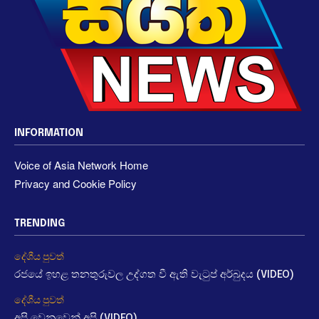
INFORMATION
Voice of Asia Network Home
Privacy and Cookie Policy
TRENDING
දේශීය පුවත්
රජයේ ඉහළ තනතුරුවල උද්ගත වී ඇති වැටුප් අර්බුදය (VIDEO)
දේශීය පුවත්
අපි වෙනුවෙන් අපි (VIDEO)