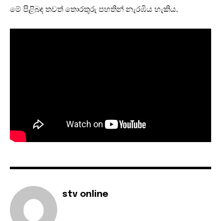
මේ පිළිබඳ තවත් තොරතුරු පහතින් නැරඹි‍ය හැකිය.
stv online