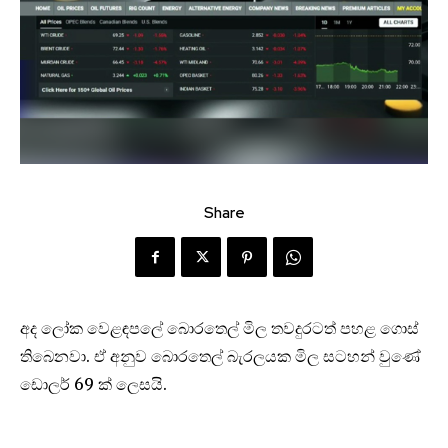
Share
අද ලෝක වෙළඳපලේ බොරතෙල් මිල තවදුරටත් පහළ ගොස්
තිබෙනවා. ඒ අනුව බොරතෙල් බැරලයක මිල සටහන් වුණේ
ඩොලර් 69 ක් ලෙසයි.