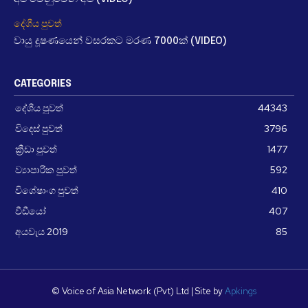
දේශීය පුවත්
වායු දූෂණයෙන් වසරකට මරණ 7000ක් (VIDEO)
CATEGORIES
දේශීය පුවත්
44343
විදෙස් පුවත්
3796
ක්‍රීඩා පුවත්
1477
ව්‍යාපාරික පුවත්
592
විශේෂාංග පුවත්
410
වීඩීයෝ
407
අයවැය 2019
85
© Voice of Asia Network (Pvt) Ltd | Site by
Apkings