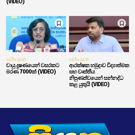
(VIDEO)
දේශීය පුවත්
දේශීය පුවත්
වායු දූෂණයෙන් වසරකට
ආරක්ෂක හමුදාව විද්‍යාත්මක
මරණ 7000ක් (VIDEO)
සහ වෘත්තීය
නිපුණත්වයෙන් සන්නද්ධ
කළ යුතුයි (VIDEO)