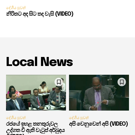
දේශීය පුවත්
නිරිතට අද සිට තද වැසි (VIDEO)
Local News
දේශීය පුවත්
දේශීය පුවත්
රජයේ ඉහළ තනතුරුවල
අපි වෙනුවෙන් අපි (VIDEO)
උද්ගත වී ඇති වැටුප් අර්බුදය