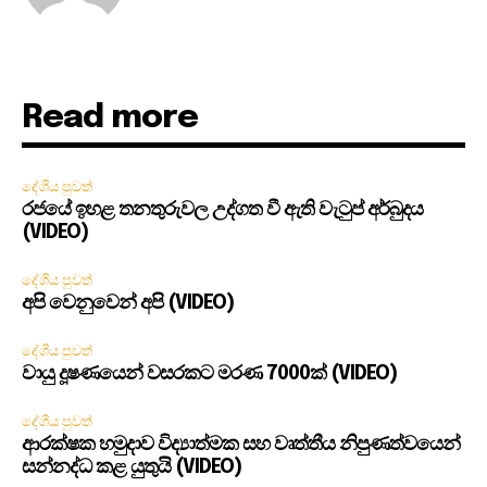
Read more
දේශීය පුවත්
රජයේ ඉහළ තනතුරුවල උද්ගත වී ඇති වැටුප් අර්බුදය
(VIDEO)
දේශීය පුවත්
අපි වෙනුවෙන් අපි (VIDEO)
දේශීය පුවත්
වායු දූෂණයෙන් වසරකට මරණ 7000ක් (VIDEO)
දේශීය පුවත්
ආරක්ෂක හමුදාව විද්‍යාත්මක සහ වෘත්තීය නිපුණත්වයෙන්
සන්නද්ධ කළ යුතුයි (VIDEO)