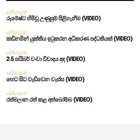
දේශීය පුවත්
රුමේෂ්ට හිමිවූ උණුසුම් පිළිගැනීම (VIDEO)
දේශීය පුවත්
කඩිනමින් යුක්තිය ඉටුකරන අධිකරණ පද්ධතියක් (VIDEO)
දේශීය පුවත්
2.5 සයිබර් වංචා විවාදය අද (VIDEO)
දේශීය පුවත්
හෙට සිට වැඩිවෙන වැස්ස (VIDEO)
දේශීය පුවත්
රත්මලාන රත් කළ අත්බෝම්බ (VIDEO)