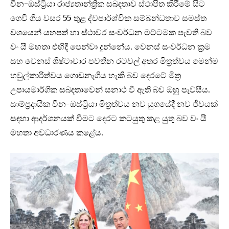
චීන-ඔස්ට්‍රියා රාජ්‍යතාන්ත්‍රික සබඳතාව ස්ථාපිත කිරීමේ සිට
ගෙවී ගිය වසර 55 තුළ ද්වපාර්ශ්වික සම්බන්ධතාව සමස්ත
වශයෙන් යහපත් හා ස්ථාවර සංවර්ධන මට්ටමක පැවති බව
වං යී මහතා එහිදී පෙන්වා දුන්නේය. වෙනස් සංවර්ධන ක්‍රම
සහ වෙනස් ශිෂ්ටාචාර පවතින රටවල් අතර මිත්‍රත්වය මෙන්ම
හවුල්කාරිත්වය ගොඩනැගිය හැකි බව දෙරටේ මිත්‍ර
උපායමාර්ගික සබඳතාවෙන් සනාථ වී ඇති බව ඔහු පැවසීය.
සාම්ප්‍රදායික චීන-ඔස්ට්‍රියා මිත්‍රත්වය නව යුගයේදී නව ජීවයක්
සඳහා ආදර්ශනයක් වීමට දෙරට කටයුතු කළ යුතු බව වං යී
මහතා අවධාරණය කළේය.