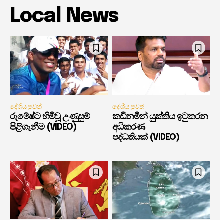
Local News
දේශීය පුවත්
දේශීය පුවත්
රුමේෂ්ට හිමිවූ උණුසුම්
කඩිනමින් යුක්තිය ඉටුකරන
පිළිගැනීම (VIDEO)
අධිකරණ
පද්ධතියක් (VIDEO)