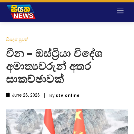
විදෙස් පුවත්
චීන – ඔස්ට්‍රියා විදේශ
අමාත්‍යවරුන් අතර
සාකච්ඡාවක්
By
stv online
June 26, 2026