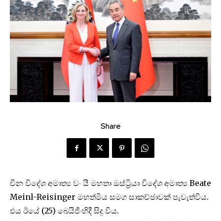
Share
චීන විදේශ අමාත්‍ය වං යී මහතා ඔස්ට්‍රියා විදේශ අමාත්‍ය Beate
Meinl-Reisinger මහත්මිය සමග සාකච්ඡාවක් පැවැත්වීය.
එය ඊ‍‍යේ (25) බෙයිජිංහිදී සිදු විය.