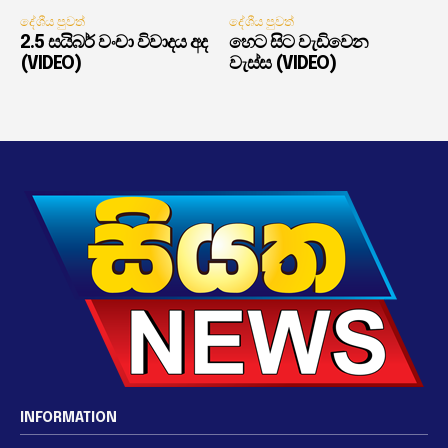
දේශීය පුවත්
දේශීය පුවත්
2.5 සයිබර් වංචා විවාදය අද
හෙට සිට වැඩිවෙන
(VIDEO)
වැස්ස (VIDEO)
INFORMATION