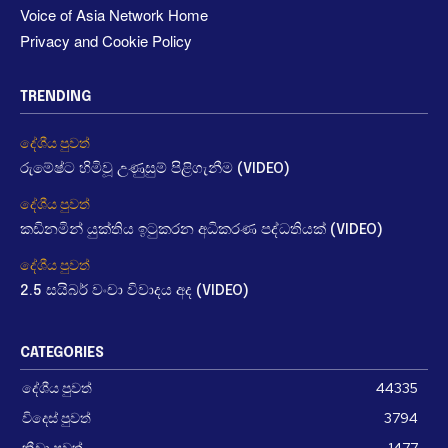
Voice of Asia Network Home
Privacy and Cookie Policy
TRENDING
දේශීය පුවත්
රුමේෂ්ට හිමිවූ උණුසුම් පිළිගැනීම (VIDEO)
දේශීය පුවත්
කඩිනමින් යුක්තිය ඉටුකරන අධිකරණ පද්ධතියක් (VIDEO)
දේශීය පුවත්
2.5 සයිබර් වංචා විවාදය අද (VIDEO)
CATEGORIES
දේශීය පුවත්
44335
විදෙස් පුවත්
3794
ක්‍රීඩා පුවත්
1477