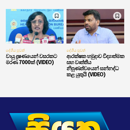
දේශීය පුවත්
දේශීය පුවත්
වායු දූෂණයෙන් වසරකට
ආරක්ෂක හමුදාව විද්‍යාත්මක
මරණ 7000ක් (VIDEO)
සහ වෘත්තීය
නිපුණත්වයෙන් සන්නද්ධ
කළ යුතුයි (VIDEO)