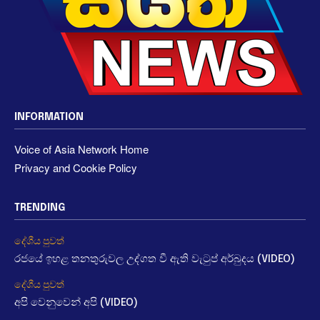
INFORMATION
Voice of Asia Network Home
Privacy and Cookie Policy
TRENDING
දේශීය පුවත්
රජයේ ඉහළ තනතුරුවල උද්ගත වී ඇති වැටුප් අර්බුදය (VIDEO)
දේශීය පුවත්
අපි වෙනුවෙන් අපි (VIDEO)