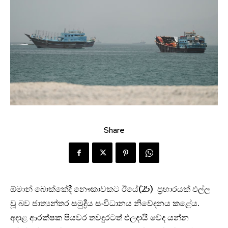
Share
ඕමාන් බොක්කේදී නෞකාවකට ඊයේ(25) ප්‍රහාරයක් එල්ල
වූ බව ජාත්‍යන්තර සමුද්‍රීය සංවිධානය නිවේදනය කළේය.
අදාළ ආරක්ෂක පියවර තවදුරටත් ඵලදායී වේද යන්න