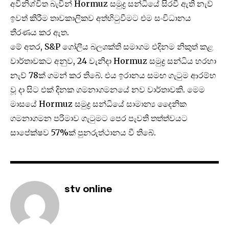
අවිනිශ්චිත බැවින් Hormuz සමුද්‍ර සන්ධියේ සිරවී ඇති නැව්
ඉවත් කිරීම තාවකාලිකව අත්හිටුවීමට එම සංවිධානය
තීරණය කර ඇත.
මේ අතර, S&P ගෝලීය බලශක්ති සමාගම එදිනම නිකුත් කළ
වාර්තාවකට අනුව, 24 වැනිදා Hormuz සමුද්‍ර සන්ධිය හරහා
නැව් 78ක් ගමන් කර තිබේ. එය ඉරානය සමඟ ගැටුම ආරම්භ
වූ දා සිට එක් දිනක ගමනාගමනයේ නව වාර්තාවකි. මෙම
මාසයේ Hormuz සමුද්‍ර සන්ධියේ සාමාන්‍ය දෛනික
ගමනාගමන පරිමාව ගැටුමට පෙර පැවති තත්ත්වයට
සාපේක්ෂව 57%ක් පුනරුත්ථානය වී තිබේ.
stv online