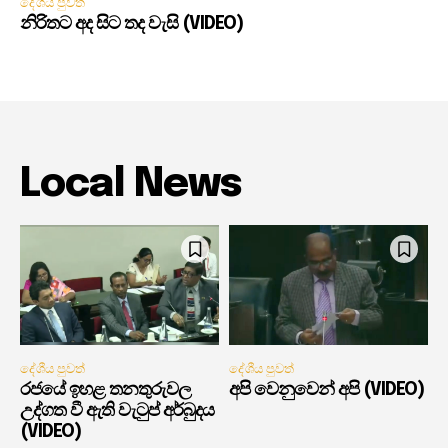
දේශීය පුවත්
නිරිතට අද සිට තද වැසි (VIDEO)
Local News
දේශීය පුවත්
දේශීය පුවත්
රජයේ ඉහළ තනතුරුවල
අපි වෙනුවෙන් අපි (VIDEO)
උද්ගත වී ඇති වැටුප් අර්බුදය
(VIDEO)