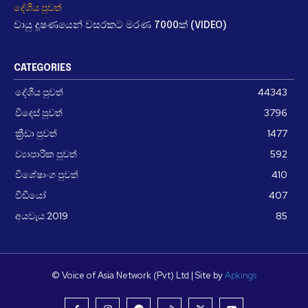
දේශීය පුවත්
වායු දූෂණයෙන් වසරකට මරණ 7000ක් (VIDEO)
CATEGORIES
දේශීය පුවත්
44343
විදෙස් පුවත්
3796
ක්‍රීඩා පුවත්
1477
ව්‍යාපාරික පුවත්
592
විශේෂාංග පුවත්
410
වීඩීයෝ
407
අයවැය 2019
85
© Voice of Asia Network (Pvt) Ltd | Site by
Apkings