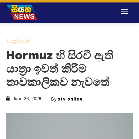
විදෙස් පුවත්
Hormuz හි සිරවී ඇති
යාත්‍රා ඉවත් කිරීම
තාවකාලිකව නැවතේ
By
stv online
June 26, 2026