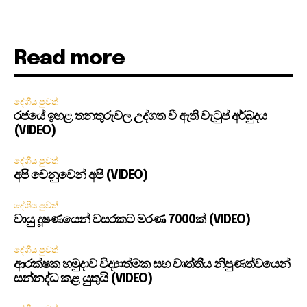
Read more
දේශීය පුවත්
රජයේ ඉහළ තනතුරුවල උද්ගත වී ඇති වැටුප් අර්බුදය
(VIDEO)
දේශීය පුවත්
අපි වෙනුවෙන් අපි (VIDEO)
දේශීය පුවත්
වායු දූෂණයෙන් වසරකට මරණ 7000ක් (VIDEO)
දේශීය පුවත්
ආරක්ෂක හමුදාව විද්‍යාත්මක සහ වෘත්තීය නිපුණත්වයෙන්
සන්නද්ධ කළ යුතුයි (VIDEO)