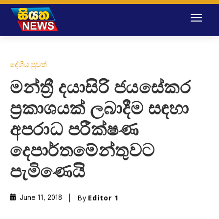
දේශීය පුවත්
මන්ත්‍රී දයාසිරි ජයසේකර
ප්‍රකාශයක් ලබාදීම සඳහා
අපරාධ පරීක්ෂණ
දෙපාර්තමේන්තුවට
පැමිණ‌ෙ‌යි
By
Editor 1
June 11, 2018