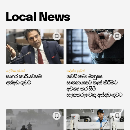
Local News
දේශීය පුවත්
දේශීය පුවත්
සාගර කාරියවසම්
වෙඩි තබා මනුෂ්‍ය
අත්අඩංගුවට
ඝාතනයකට තැත් කිරීමට
අවශ්‍ය කර සිටි
සැකකරුවෙකු අත්අඩංගුවට