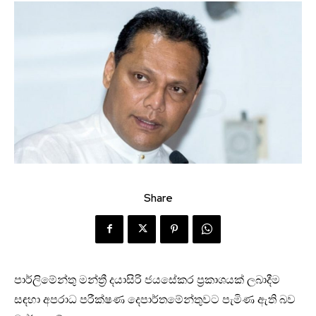
Share
පාර්ලිමේන්තු මන්ත්‍රී දයාසිරි ජයසේකර ප්‍රකාශයක් ලබාදීම
සඳහා අපරාධ පරීක්ෂණ දෙපාර්තමේන්තුවට පැමිණ ඇති බව