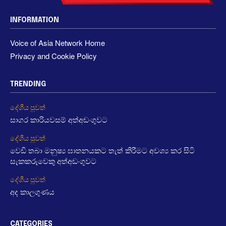
INFORMATION
Voice of Asia Network Home
Privacy and Cookie Policy
TRENDING
දේශීය පුවත්
සාගර කාරියවසම් අත්අඩංගුවට
දේශීය පුවත්
වෙඩි තබා මනුෂ්‍ය ඝාතනයකට තැත් කිරීමට අවශ්‍ය කර සිටි
සැකකරුවෙකු අත්අඩංගුවට
දේශීය පුවත්
අද කාලගුණය
CATEGORIES