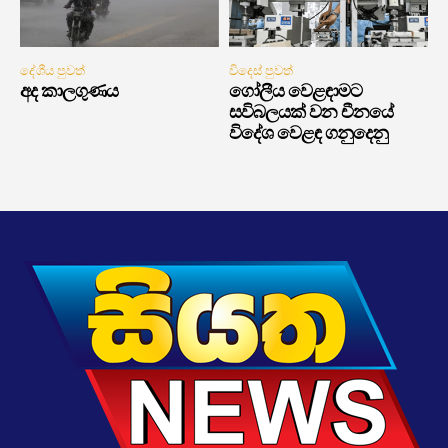
දේශීය පුවත්
විදෙස් පුවත්
අද කාලගුණය
ගෝලීය වෙළඳාමට
සවිබලයක් වන චීනයේ
විදේශ වෙළඳ ගනුදෙනු