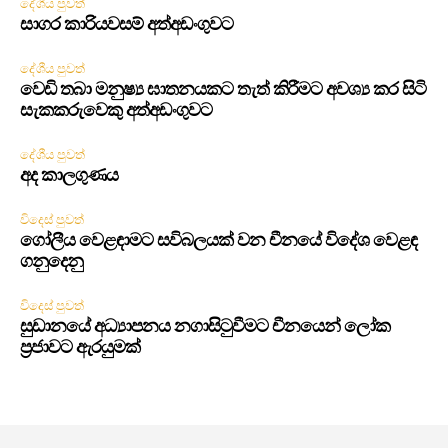
දේශීය පුවත්
සාගර කාරියවසම් අත්අඩංගුවට
දේශීය පුවත්
වෙඩි තබා මනුෂ්‍ය ඝාතනයකට තැත් කිරීමට අවශ්‍ය කර සිටි
සැකකරුවෙකු අත්අඩංගුවට
දේශීය පුවත්
අද කාලගුණය
විදෙස් පුවත්
ගෝලීය වෙළඳාමට සවිබලයක් වන චීනයේ විදේශ වෙළඳ
ගනුදෙනු
විදෙස් පුවත්
සුඩානයේ අධ්‍යාපනය නගාසිටුවීමට චීනයෙන් ලෝක
ප්‍රජාවට ඇරයුමක්