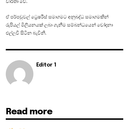
වාර්තා වේ.
ඒ පර්පචුවල් ට්‍රෙෂරීස් සමාගමට අනුබද්ධ සමාගමකින්
රුපියල් මිලියනයක් ලබා ගැනීම සම්බන්ධයෙන් චෝදනා
එල්ලවී සිටින බැවිනි.
Editor 1
Read more