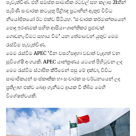
පැවැත්විණ. එහි සමස්ත සාමාජික රටවල් සහ කලාප 21කින්
පැමිණි සංචාරක කටයුතු පිළිබඳ ප්‍රධානින් ඇතුළු විවිධ
නියෝජිතයෝ ඊට එක්ව සිටියහ. ‘සංචාරක කර්මාන්තයෙන්
පොදු ඉරණමක් සහිත ආසියා-ශාන්තිකර ප්‍රජාවක්
ගොඩනැංවීමට සහාය වීම’ යන තේමාවෙන් යුතුව මෙම
රැස්වීම පැවැත්විණ.
මෙම රැස්වීම APEC ‘චීන වසර’සඳහා වඩාත් වැදගත් වන
සුවිශේෂී අංගයකි. APEC යාන්ත්‍රණය යටතේ පිහිටුවන ලද
මෙම රැස්වීම ස්ථාපිත කිරීමෙන් පසු මේ දක්වා, විවිධ
සාමාජිකයන් සංස්කෘතික හා සංචාරක සංවර්ධනයෙන් ලද
ප්‍රතිලාභ එක්ව බෙදා ගැනීමට දායක වී තිබීම මෙහි
විශේෂත්වයකි.