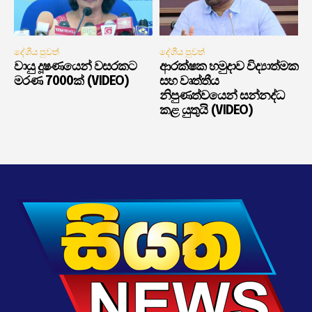
දේශීය පුවත්
දේශීය පුවත්
වායු දූෂණයෙන් වසරකට
ආරක්ෂක හමුදාව විද්‍යාත්මක
මරණ 7000ක් (VIDEO)
සහ වෘත්තීය
නිපුණත්වයෙන් සන්නද්ධ
කළ යුතුයි (VIDEO)