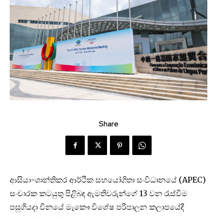
Share
ආසියා-ශාන්තිකර ආර්ථික සහයෝගිතා සංවිධානයේ (APEC)
සංචාරක කටයුතු පිළිබඳ ඇමතිවරුන්ගේ 13 වන රැස්වීම
පසුගියදා චීනයේ මැකෞ විශේෂ පරිපාලන කලාපයේදී