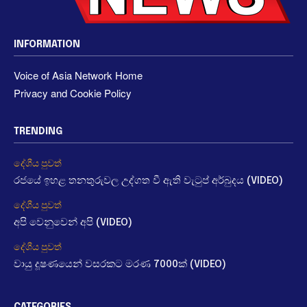
INFORMATION
Voice of Asia Network Home
Privacy and Cookie Policy
TRENDING
දේශීය පුවත්
රජයේ ඉහළ තනතුරුවල උද්ගත වී ඇති වැටුප් අර්බුදය (VIDEO)
දේශීය පුවත්
අපි වෙනුවෙන් අපි (VIDEO)
දේශීය පුවත්
වායු දූෂණයෙන් වසරකට මරණ 7000ක් (VIDEO)