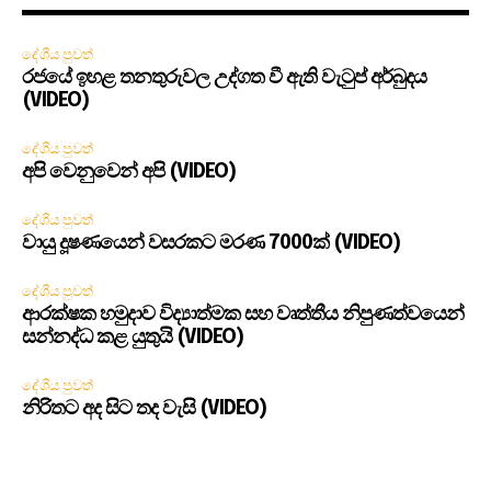
දේශීය පුවත්
රජයේ ඉහළ තනතුරුවල උද්ගත වී ඇති වැටුප් අර්බුදය
(VIDEO)
දේශීය පුවත්
අපි වෙනුවෙන් අපි (VIDEO)
දේශීය පුවත්
වායු දූෂණයෙන් වසරකට මරණ 7000ක් (VIDEO)
දේශීය පුවත්
ආරක්ෂක හමුදාව විද්‍යාත්මක සහ වෘත්තීය නිපුණත්වයෙන්
සන්නද්ධ කළ යුතුයි (VIDEO)
දේශීය පුවත්
නිරිතට අද සිට තද වැසි (VIDEO)