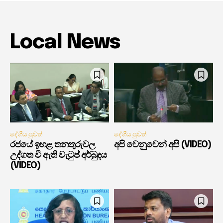
Local News
දේශීය පුවත්
දේශීය පුවත්
රජයේ ඉහළ තනතුරුවල
අපි වෙනුවෙන් අපි (VIDEO)
උද්ගත වී ඇති වැටුප් අර්බුදය
(VIDEO)