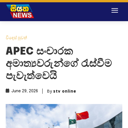
විදෙස් පුවත්
APEC සංචාරක
අමාත්‍යවරුන්ගේ රැස්වීම
පැවැත්වෙයි
By
stv online
June 29, 2026