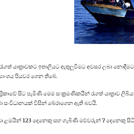
 රැගත් යාත්‍රාවකට ඉතාලියට ඇතුලූවීමට අවසර ලබා නොදීම
‍යාංශය පියවර ගෙන තිබේ.
‍රිකාවේ සිට පැමිණි මෙම සංක්‍රමණිකයින් රැගත් යාත්‍රාව ලිබිය
ච්ඡා සංවිධානයක් විසින් බේරාගෙන ඇති බවයි.
ඩා ළමයින් 123 දෙනෙකු සහ ගැබිණි මව්වරුන් 7 දෙනෙකු සි