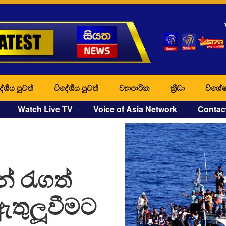
ේශීය පුවත්
විදේශීය පුවත්
ව්‍යාපාරික
ක්‍රීඩා
විශේෂ
Watch Live TV
Voice of Asia Network
Contac
න් රැගත්
ඇතුලූවීමට