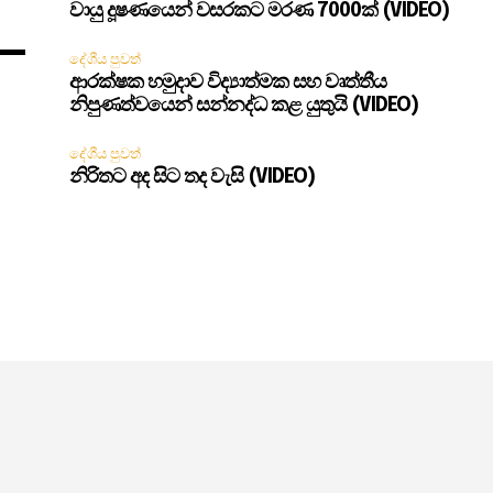
වායු දූෂණයෙන් වසරකට මරණ 7000ක් (VIDEO)
දේශීය පුවත්
ආරක්ෂක හමුදාව විද්‍යාත්මක සහ වෘත්තීය
නිපුණත්වයෙන් සන්නද්ධ කළ යුතුයි (VIDEO)
දේශීය පුවත්
නිරිතට අද සිට තද වැසි (VIDEO)