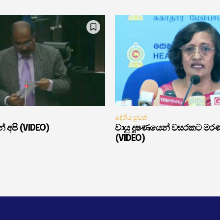
දේශීය පුවත්
් අපි (VIDEO)
වායු දූෂණයෙන් වසරකට මර
(VIDEO)