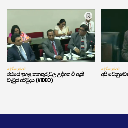
දේශීය පුවත්
දේශීය පුවත්
රජයේ ඉහළ තනතුරුවල උද්ගත වී ඇති
අපි වෙනුවෙන
වැටුප් අර්බුදය (VIDEO)