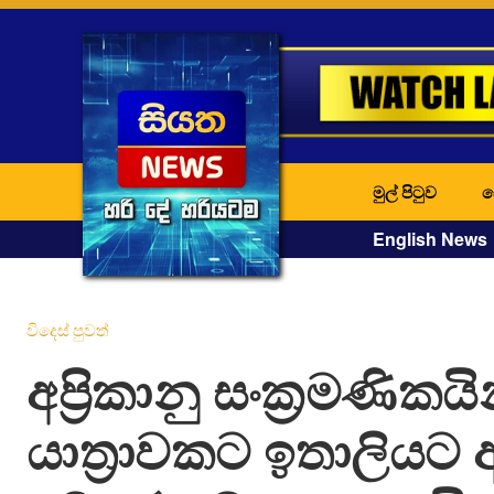
මුල් පිටුව
ද
English News
විදෙස් පුවත්
අප්‍රිකානු සංක්‍රමණිකයි
යාත්‍රාවකට ඉතාලියට 