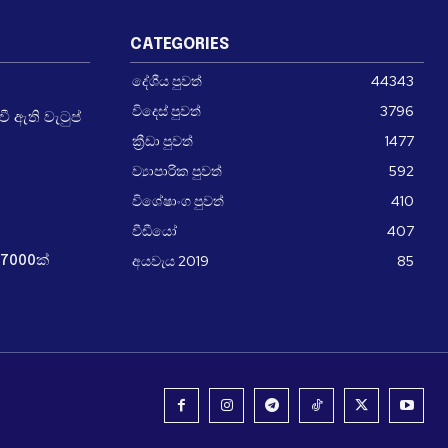
CATEGORIES
දේශීය පුවත්
44343
විදෙස් පුවත්
3796
 ඇති වැටුප්
ක්‍රීඩා පුවත්
1477
ව්‍යාපාරික පුවත්
592
විශේෂාංග පුවත්
410
වීඩීයෝ
407
අයවැය 2019
85
7000ක්