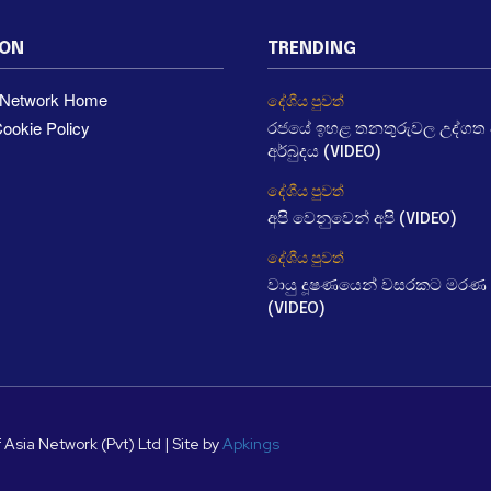
ION
TRENDING
a Network Home
දේශීය පුවත්
ookie Policy
රජයේ ඉහළ තනතුරුවල උද්ගත වී
අර්බුදය (VIDEO)
දේශීය පුවත්
අපි වෙනුවෙන් අපි (VIDEO)
දේශීය පුවත්
වායු දූෂණයෙන් වසරකට මරණ 
(VIDEO)
 Asia Network (Pvt) Ltd | Site by
Apkings