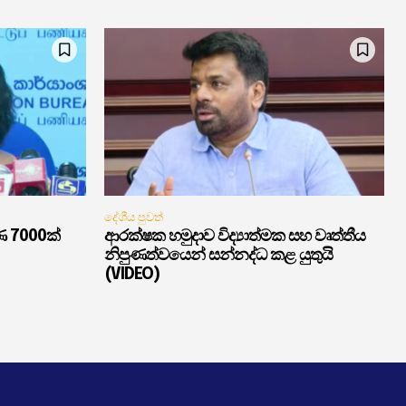
දේශීය පුවත්
ණ 7000ක්
ආරක්ෂක හමුදාව විද්‍යාත්මක සහ වෘත්තීය
නිපුණත්වයෙන් සන්නද්ධ කළ යුතුයි
(VIDEO)