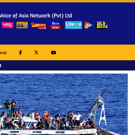
ාංග
t