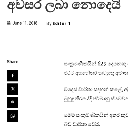
අවසර ලබා නොද‌ෙ‌යි
By
Editor 1
June 11, 2018
Share
සංක්‍රමණිකයින් 629 දෙනෙකු
එරට අභ්‍යන්තර කටයුතු අමාත්
විදෙස් වාර්තා සඳහන් කළේ, අප්
මුහුදු තීරයේදී ජර්මානු ස්වේ
මෙම සංක්‍රමණිකයින් අතර කු
බව වාර්තා ව‌ෙයි.