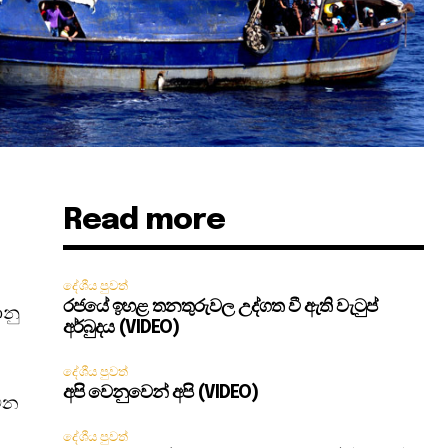
Read more
ට
දේශීය පුවත්
රජයේ ඉහළ තනතුරුවල උද්ගත වී ඇති වැටුප්
ානු
අර්බුදය (VIDEO)
දේශීය පුවත්
අපි වෙනුවෙන් අපි (VIDEO)
ටින
දේශීය පුවත්