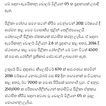
මේ සඳහා ඇමරිකානු ඩොලර් මිලියන 05 ක ප්‍රදානයක් ලබාදී
ඇත‍.
පිළිකා රෝගය සමග සටන් කිරීම වෙනුවෙන් 2011 වර්ෂයේ දී
ආරම්භ කළ මෙම ව්‍යාපෘතිය තුළින් තෙලිප්පලෛයි
රෝහලෙහි පිළිකා ඒකකයක් ස්ථාපිත කරනු ලැබීය. ඒ සඳහා
ඇමරිකානු ඩොලර් මිලියන 2.6 ක් ප්‍රදානය කළ අතර, 2014 දී
ස්ථාපනය කළ මෙම පිළිකා රෝහලින් මේ වන විටත් 4500
ක් පමණ රෝගීන් ප්‍රතිකාර සේවාවන් ලබාගෙන ඇත.
උතුරේ සිට දකුණට කිලෝමීටර් 670 ක් ආවරණය කරමින්
2016 වර්ෂයේ නොවැම්බර් මස 02 දින පාගමනක් සංවිධානය
කළ අතර, ඊට 7000 ක පමණ පිරිසක් සහභාගි වූහ. ඒ අනුව
250,000 ක පරිත්‍යාගශීලීන්ගෙන් කරාපිටිය පිළිකා ඒකකය
ස්ථාපිත කිරීම සඳහා අවශ්‍ය වූ ඩොලර් මිලියන 05 ක මුදල
සොයාගනු ලැබීය.