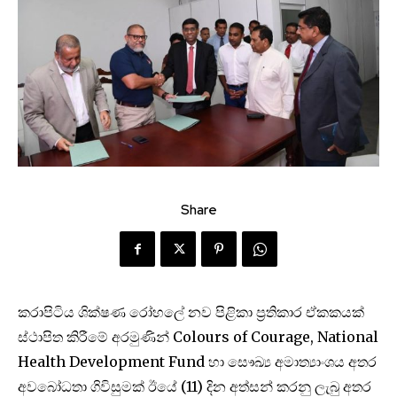
Share
කරාපිටිය ශික්ෂණ රෝහලේ නව පිළිකා ප්‍රතිකාර ඒකකයක්
ස්ථාපිත කිරීමේ අරමුණින් Colours of Courage, National
Health Development Fund හා සෞඛ්‍ය අමාත්‍යාංශය අතර
අවබෝධතා ගිවිසුමක් ඊයේ (11) දින අත්සන් කරනු ලැබු අතර