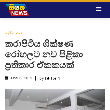
දේශීය පුවත්
කරාපිටිය ශික්ෂණ
රෝහලට නව පිළිකා
ප්‍රතිකාර ඒකකයක්
By
Editor 1
June 12, 2018