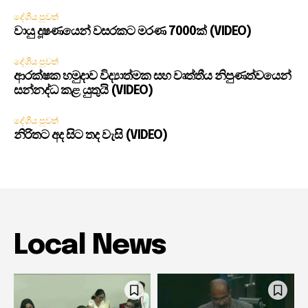
දේශීය පුවත්
වායු දූෂණයෙන් වසරකට මරණ 7000ක් (VIDEO)
දේශීය පුවත්
ආරක්ෂක හමුදාව විද්‍යාත්මක සහ වෘත්තීය නිපුණත්වයෙන්
සන්නද්ධ කළ යුතුයි (VIDEO)
දේශීය පුවත්
නිරිතට අද සිට තද වැසි (VIDEO)
Local News