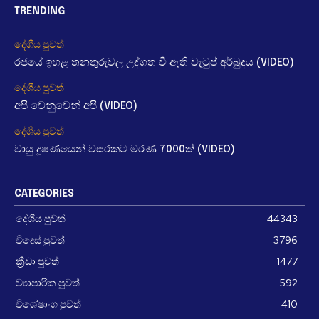
TRENDING
දේශීය පුවත්
රජයේ ඉහළ තනතුරුවල උද්ගත වී ඇති වැටුප් අර්බුදය (VIDEO)
දේශීය පුවත්
අපි වෙනුවෙන් අපි (VIDEO)
දේශීය පුවත්
වායු දූෂණයෙන් වසරකට මරණ 7000ක් (VIDEO)
CATEGORIES
දේශීය පුවත්
44343
විදෙස් පුවත්
3796
ක්‍රීඩා පුවත්
1477
ව්‍යාපාරික පුවත්
592
විශේෂාංග පුවත්
410