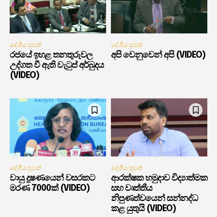
දේශීය පුවත්
දේශීය පුවත්
රජයේ ඉහළ තනතුරුවල
අපි වෙනුවෙන් අපි (VIDEO)
උද්ගත වී ඇති වැටුප් අර්බුදය
(VIDEO)
දේශීය පුවත්
දේශීය පුවත්
වායු දූෂණයෙන් වසරකට
ආරක්ෂක හමුදාව විද්‍යාත්මක
මරණ 7000ක් (VIDEO)
සහ වෘත්තීය
නිපුණත්වයෙන් සන්නද්ධ
කළ යුතුයි (VIDEO)