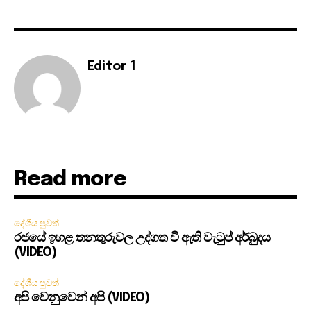
Editor 1
Read more
දේශීය පුවත්
රජයේ ඉහළ තනතුරුවල උද්ගත වී ඇති වැටුප් අර්බුදය
(VIDEO)
දේශීය පුවත්
අපි වෙනුවෙන් අපි (VIDEO)