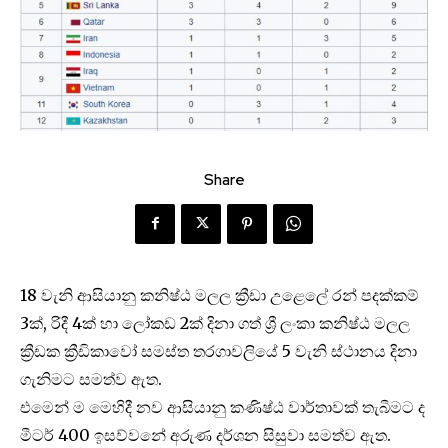
Share
18 වැනි ආසියානු කනිෂ්ඨ මලල ක්‍රීඩා උළෙලේ රන් පදක්කම්
3ක්, රිදී 4ක් හා ලෝකඩ 2ක් දිනා ගත් ශ්‍රී ලංකා කනිෂ්ඨ මලල
ක්‍රීඩක ක්‍රීඩිකාවෝ සමස්ත තරගාවලියේ 5 වැනි ස්ථානය දිනා
ගැනිමට සමත්ව ඇත.
එමෙන් ම මෙහිදී නව ආසියානු කණිෂ්ඨ වාර්තාවක් තැබීමට ද
මීටර් 400 ඉසව්වනේ අරුණ දර්ශන සිසුවා සමත්ව ඇත.