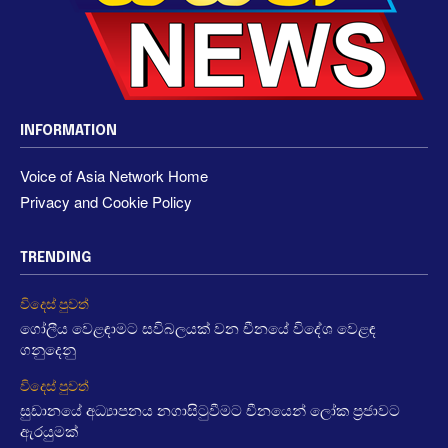
INFORMATION
Voice of Asia Network Home
Privacy and Cookie Policy
TRENDING
විදෙස් පුවත්
ගෝලීය වෙළඳාමට සවිබලයක් වන චීනයේ විදේශ වෙළඳ
ගනුදෙනු
විදෙස් පුවත්
සුඩානයේ අධ්‍යාපනය නගාසිටුවීමට චීනයෙන් ලෝක ප්‍රජාවට
ඇරයුමක්