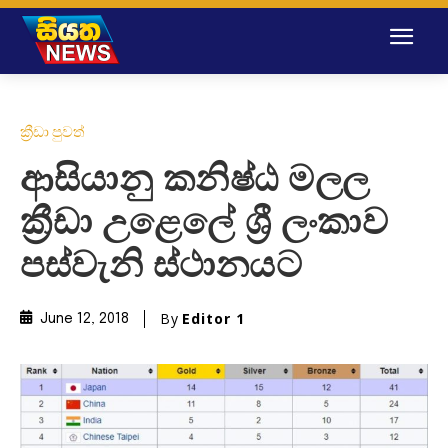
ක්‍රීඩා පුවත්
ආසියානු කනිෂ්ඨ මලල
ක්‍රීඩා උළෙලේ ශ්‍රී ලංකාව
පස්වැනි ස්ථානයට
By
Editor 1
June 12, 2018