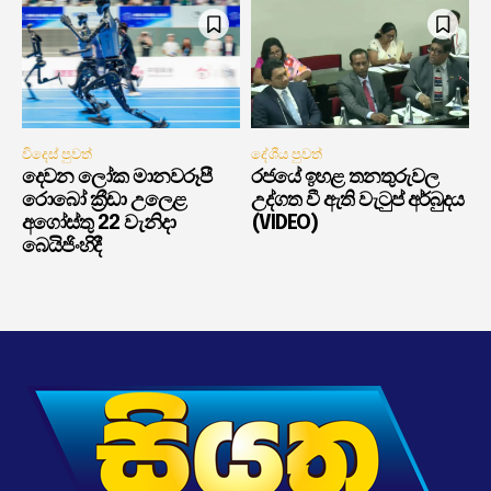
විදෙස් පුවත්
දේශීය පුවත්
දෙවන ලෝක මානවරූපී
රජයේ ඉහළ තනතුරුවල
රොබෝ ක්‍රීඩා උලෙළ
උද්ගත වී ඇති වැටුප් අර්බුදය
අගෝස්තු 22 වැනිදා
(VIDEO)
බෙයිජිංහිදී