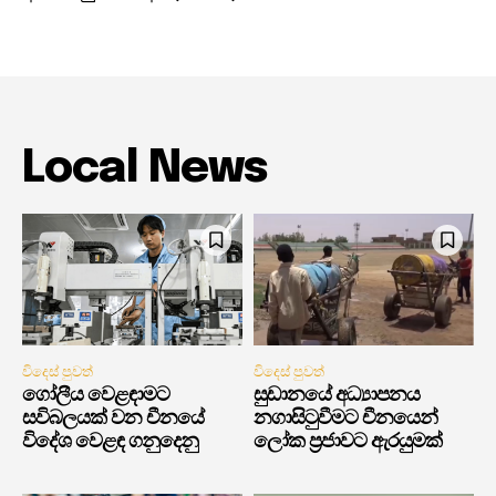
Local News
විදෙස් පුවත්
විදෙස් පුවත්
ගෝලීය වෙළඳාමට
සුඩානයේ අධ්‍යාපනය
සවිබලයක් වන චීනයේ
නගාසිටුවීමට චීනයෙන්
විදේශ වෙළඳ ගනුදෙනු
ලෝක ප්‍රජාවට ඇරයුමක්