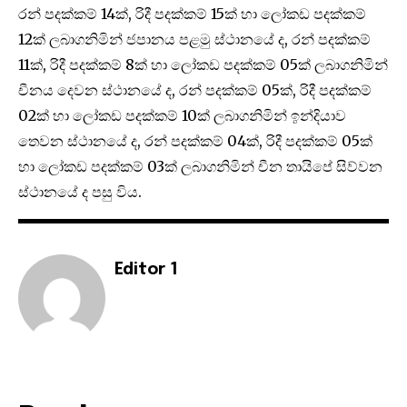
රන් පදක්කම් 14ක්, රිදී පදක්කම් 15ක් හා ලෝකඩ පදක්කම්
12ක් ලබාගනිමින් ජපානය පළමු ස්ථානයේ ද, රන් පදක්කම්
11ක්, රිදී පදක්කම් 8ක් හා ලෝකඩ පදක්කම් 05ක් ලබාගනිමින්
චීනය දෙවන ස්ථානයේ ද, රන් පදක්කම් 05ක්, රිදී පදක්කම්
02ක් හා ලෝකඩ පදක්කම් 10ක් ලබාගනිමින් ඉන්දියාව
තෙවන ස්ථානයේ ද, රන් පදක්කම් 04ක්, රිදී පදක්කම් 05ක්
හා ලෝකඩ පදක්කම් 03ක් ලබාගනිමින් චීන තායිපේ සිව්වන
ස්ථානයේ ද පසු විය.
Editor 1