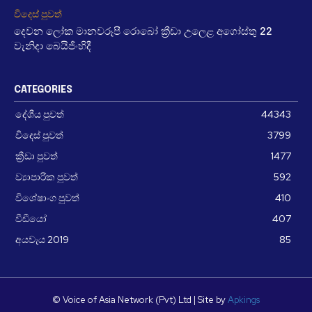
විදෙස් පුවත්
දෙවන ලෝක මානවරූපී රොබෝ ක්‍රීඩා උලෙළ අගෝස්තු 22
වැනිදා බෙයිජිංහිදී
CATEGORIES
දේශීය පුවත්
44343
විදෙස් පුවත්
3799
ක්‍රීඩා පුවත්
1477
ව්‍යාපාරික පුවත්
592
විශේෂාංග පුවත්
410
වීඩීයෝ
407
අයවැය 2019
85
© Voice of Asia Network (Pvt) Ltd | Site by
Apkings