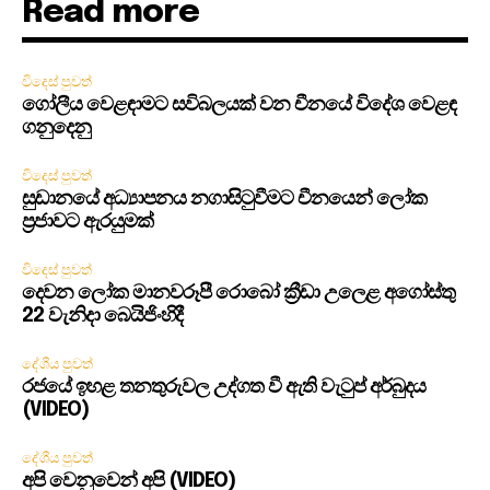
Read more
විදෙස් පුවත්
ගෝලීය වෙළඳාමට සවිබලයක් වන චීනයේ විදේශ වෙළඳ
ගනුදෙනු
විදෙස් පුවත්
සුඩානයේ අධ්‍යාපනය නගාසිටුවීමට චීනයෙන් ලෝක
ප්‍රජාවට ඇරයුමක්
විදෙස් පුවත්
දෙවන ලෝක මානවරූපී රොබෝ ක්‍රීඩා උලෙළ අගෝස්තු
22 වැනිදා බෙයිජිංහිදී
දේශීය පුවත්
රජයේ ඉහළ තනතුරුවල උද්ගත වී ඇති වැටුප් අර්බුදය
(VIDEO)
දේශීය පුවත්
අපි වෙනුවෙන් අපි (VIDEO)