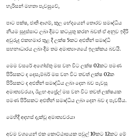
හැරිසන් මහතා පැවසුු‌වේ,
පාට පක්ෂ, ජාති ආගම්, කුල භේදයෙන් තොරව සමෘද්ධිය
නියම සුදුස්සාට ලබා දීමට කටයුතු කරන බවත් ඒ අනුව ඉදිරි
අවුරුදු එකහමාර තුළ දී ලක්ෂ 5කට අළුතින් සමෘද්ධි
සහනාධාරය ලබා දීම තම අමාත්‍යාංශයේ ඉලක්කය බවයි.
මෙම වසරේ අගෝස්තු මස වන විට ලක්ෂ 02කට පමණ
පිරිසකට ද දෙසැම්බර් මස වන විට තවත් ලක්ෂ 02ක
පිරිසකට ද අළුතින් සමෘද්ධිය ලබා දෙන බව පැවසූ
අමාත්‍යවරයා, ඊළඟ අප්‍රේල් මස වන විට තවත් ලක්ෂයක
පමණ පිරිසකට අළුතින් සමෘද්ධිය ලබා දෙන බව ද පැවසීය.
මෙහිදී අදහස් දැක්වූ අමාත්‍යවරයා
අවම වශයෙන් එක කොට්ඨාසයක පවුල් 10කට 12කට මේ