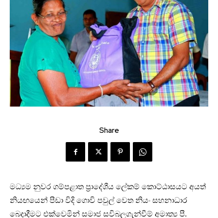
Share
මධ්‍යම නුවර ගම්පළාත ප්‍රාදේශීය ලේකම් කොට්ඨාසයට අයත්
නියඟයෙන් පීඩා විදි ගොවි පවුල් වෙත නියං සහනාධාර
බෙදාදීමට එක්වෙමින් සමාජ සවිබලගැන්වීම් අමාත්‍ය පී.