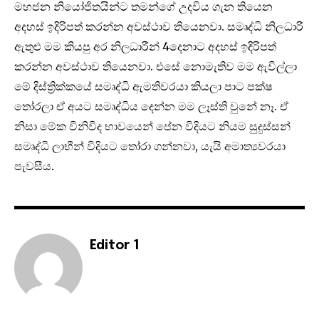
මහජන නියෝජිතයින්ට තමන්ගේ උදවිය ගැන තියෙන
අදහස් ඉදිරිපත් කරන්න අවස්ථාව තියෙනවා. සමෘද්ධි නිලධාරී
ඇතුළු මම කියපු අර නිලධාරීන් 4දෙනාට අදහස් ඉදිරිපත්
කරන්න අවස්ථාව තියෙනවා. එසේ නොමැතිව මම ඇවිල්ලා
මේ දිස්ත්‍රික්කයේ සමෘද්ධි ඇමතිවරයා කියලා පාට පක්ෂ
තෝරලා ඒ අයට සමෘද්ධිය දෙන්න මම ලෑස්ති වුනේ නෑ. ඒ
නිසා මේක විනිවිද භාවයෙන් පේන විදියට නියම සුදුස්සන්
සමෘද්ධි ලාභීන් විදියට තෝරා ගන්නවා, යැයි අමාත්‍යවරයා
පැවසීය.
Editor 1