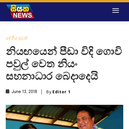
දේශීය පුවත්
නියඟයෙන් පීඩා විදි ගොවි
පවුල් වෙත නියං
සහනාධාර බෙදාද‌ෙ‌යි
By
Editor 1
June 13, 2018