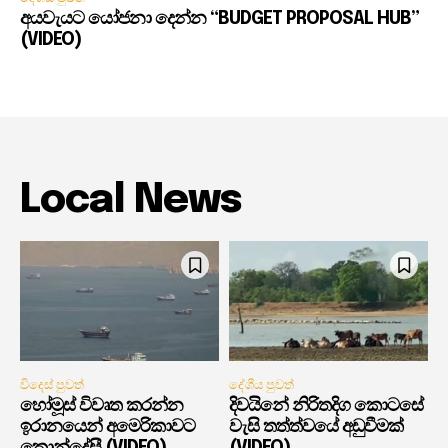
අයවැයට යෝජනා දෙන්න “BUDGET PROPOSAL HUB”
(VIDEO)
Local News
විදෙස් පුවත්
දේශීය පුවත්
හෝමූස් විවෘත කරන්න
දිවයිනේ නිරිතදිග කොටසේ
ඉරානයෙන් අමෙරිකාවට
වැසි තත්ත්වයේ අඩුවීමක්
කොන්දේසී (VIDEO)
(VIDEO)