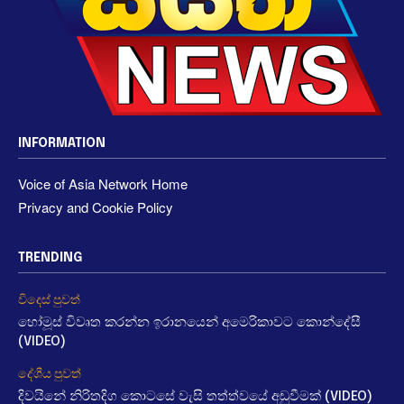
INFORMATION
Voice of Asia Network Home
Privacy and Cookie Policy
TRENDING
විදෙස් පුවත්
හෝමූස් විවෘත කරන්න ඉරානයෙන් අමෙරිකාවට කොන්දේසී
(VIDEO)
දේශීය පුවත්
දිවයිනේ නිරිතදිග කොටසේ වැසි තත්ත්වයේ අඩුවීමක් (VIDEO)