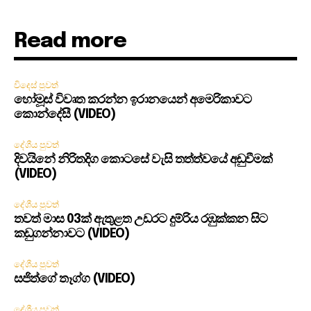
Read more
විදෙස් පුවත්
හෝමූස් විවෘත කරන්න ඉරානයෙන් අමෙරිකාවට
කොන්දේසී (VIDEO)
දේශීය පුවත්
දිවයිනේ නිරිතදිග කොටසේ වැසි තත්ත්වයේ අඩුවීමක්
(VIDEO)
දේශීය පුවත්
තවත් මාස 03ක් ඇතුළත උඩරට දුම්රිය රඹුක්කන සිට
කඩුගන්නාවට (VIDEO)
දේශීය පුවත්
සජිත්ගේ තෑග්ග (VIDEO)
දේශීය පුවත්