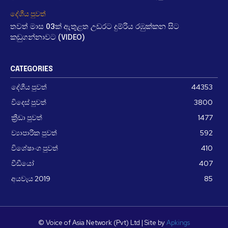
දේශීය පුවත්
තවත් මාස 03ක් ඇතුළත උඩරට දුම්රිය රඹුක්කන සිට
කඩුගන්නාවට (VIDEO)
CATEGORIES
දේශීය පුවත්
44353
විදෙස් පුවත්
3800
ක්‍රීඩා පුවත්
1477
ව්‍යාපාරික පුවත්
592
විශේෂාංග පුවත්
410
වීඩීයෝ
407
අයවැය 2019
85
© Voice of Asia Network (Pvt) Ltd | Site by
Apkings