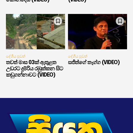
දේශීය පුවත්
දේශීය පුවත්
තවත් මාස 03ක් ඇතුළත
සජිත්ගේ තෑග්ග (VIDEO)
උඩරට දුම්රිය රඹුක්කන සිට
කඩුගන්නාවට (VIDEO)