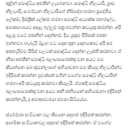
තුළින් සමෘද්ධිය අළුතින් ලැබෙනවා. සමෘද්ධි නිලධාරී, ග්‍රාම
නිලධාරී, සංවර්ධන නිලධාරීගේ නිර්දේශ හරහා ප්‍රදේශීය
ලේකම්, දිස්ත්‍රික් ලේකම් හරහා සමෘද්ධි අධ්‍යක්ෂ ජනරාල්ට,
අමාත්‍යාංශයට අදාළ ඉල්ලුම් පත්‍ර එවන්න කටයුතු කරන්න. අපි
පළමු වටේ එතනින් දෙන්නම්. දිය යුතුම පිරිසක් එතන
ඉන්නවා. හැබැයි ඊළඟ වට දෙක තුන දෙනකොට අපි අර
අතහැරිච්ච පිරිස් වලටත් සමෘද්ධිය දෙන්න ලෑස්ති කරනවා. ඒ
නිසා අළුතින් සමෘද්ධි බලාපොරොත්තු වන අයට මම
කියන්නෙ ඔබ තුමන්ලාගේ අභියාචනා මම කියපු නිලධාරීන්ට
ඉදිරිපත් කරන්න පුවත්පත් මගින් වගේම සමෘද්ධි නිලධාරීන්
හරහා අපි කටයුතු කරනවා කියලයි. ඒකෙදි සමෘද්ධිය
බලාපොරොත්තු වන අයට තනි තනියෙන් අභියාචනා ඉදිරිපත්
කරන්නැයි, ද අමාත්‍යවරයා පවසා සිටියේය.
ස්වේච්ඡා සංවිධාන වල තියෙන අදහස් ඉදිරිපත් කරන්න.
ආගමික සංවිධානවල අදහස් ඉදිරිපත් කරන්න. ඒ වගේම