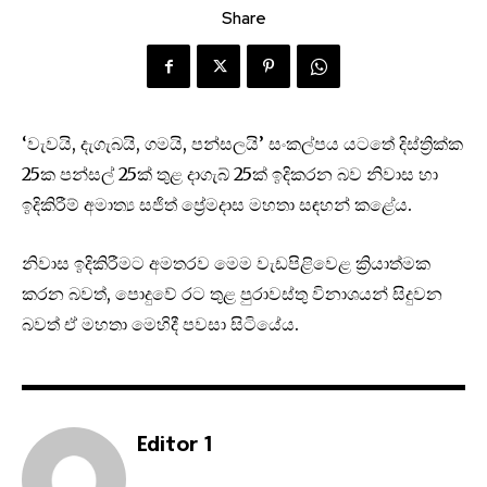
Share
‘වැවයි, දැගැබයි, ගමයි, පන්සලයි’ සංකල්පය යටතේ දිස්ත්‍රික්ක
25ක පන්සල් 25ක් තුළ දාගැබ් 25ක් ඉදිකරන බව නිවාස හා
ඉදිකිරීම් අමාත්‍ය සජිත් ප්‍රේමදාස මහතා සඳහන් කළේය.
නිවාස ඉදිකිරීමට අමතරව මෙම වැඩපිළිවෙළ ක්‍රියාත්මක
කරන බවත්, පොදුවේ රට තුළ පුරාවස්තු විනාශයන් සිදුවන
බවත් ඒ මහතා මෙහිදී පවසා සිටියේය.
Editor 1