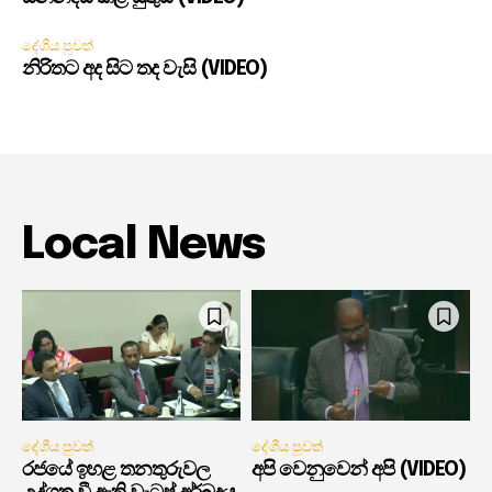
දේශීය පුවත්
නිරිතට අද සිට තද වැසි (VIDEO)
Local News
දේශීය පුවත්
දේශීය පුවත්
රජයේ ඉහළ තනතුරුවල
අපි වෙනුවෙන් අපි (VIDEO)