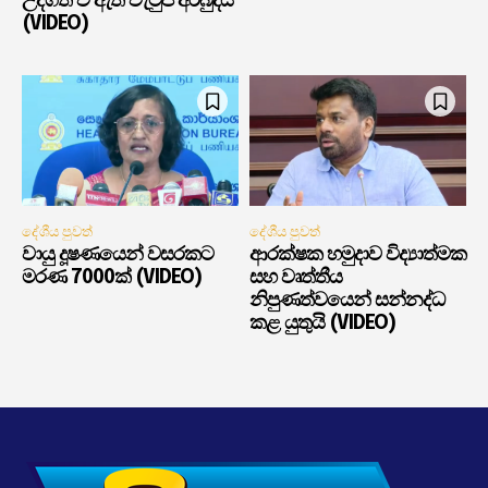
උද්ගත වී ඇති වැටුප් අර්බුදය
(VIDEO)
දේශීය පුවත්
දේශීය පුවත්
වායු දූෂණයෙන් වසරකට
ආරක්ෂක හමුදාව විද්‍යාත්මක
මරණ 7000ක් (VIDEO)
සහ වෘත්තීය
නිපුණත්වයෙන් සන්නද්ධ
කළ යුතුයි (VIDEO)