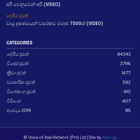
අපි වෙනුවෙන් අපි (VIDEO)
දේශීය පුවත්
වායු දූෂණයෙන් වසරකට මරණ 7000ක් (VIDEO)
CATEGORIES
දේශීය පුවත්
44343
විදෙස් පුවත්
3796
ක්‍රීඩා පුවත්
1477
ව්‍යාපාරික පුවත්
592
විශේෂාංග පුවත්
410
වීඩීයෝ
407
අයවැය 2019
85
© Voice of Asia Network (Pvt) Ltd | Site by
Apkings