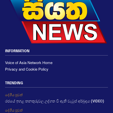
INFORMATION
Voice of Asia Network Home
Privacy and Cookie Policy
TRENDING
දේශීය පුවත්
රජයේ ඉහළ තනතුරුවල උද්ගත වී ඇති වැටුප් අර්බුදය (VIDEO)
දේශීය පුවත්