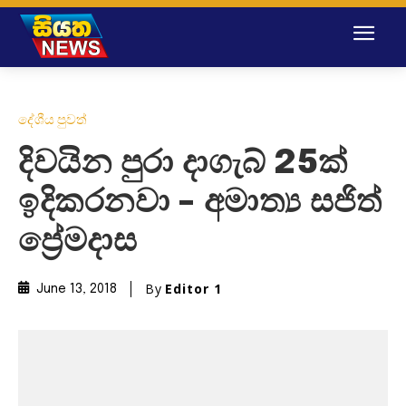
දේශීය පුවත්
දිවයින පුරා දාගැබ් 25ක්
ඉදිකරනවා – අමාත්‍ය සජිත්
ප්‍රේමදාස
By
Editor 1
June 13, 2018