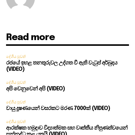
Read more
දේශීය පුවත්
රජයේ ඉහළ තනතුරුවල උද්ගත වී ඇති වැටුප් අර්බුදය
(VIDEO)
දේශීය පුවත්
අපි වෙනුවෙන් අපි (VIDEO)
දේශීය පුවත්
වායු දූෂණයෙන් වසරකට මරණ 7000ක් (VIDEO)
දේශීය පුවත්
ආරක්ෂක හමුදාව විද්‍යාත්මක සහ වෘත්තීය නිපුණත්වයෙන්
සන්නද්ධ කළ යුතුයි (VIDEO)