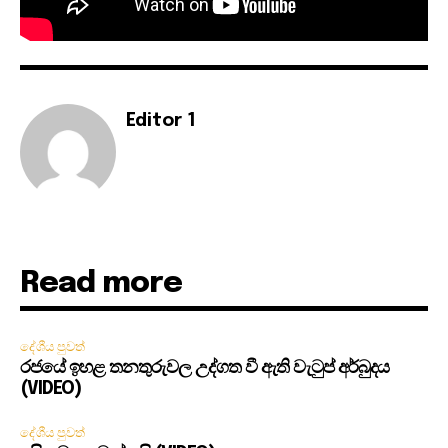
Editor 1
Read more
දේශීය පුවත්
රජයේ ඉහළ තනතුරුවල උද්ගත වී ඇති වැටුප් අර්බුදය
(VIDEO)
දේශීය පුවත්