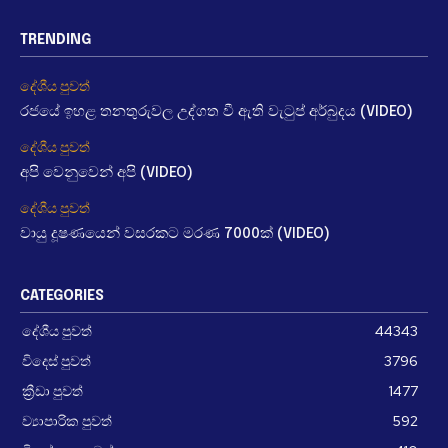
TRENDING
දේශීය පුවත්
රජයේ ඉහළ තනතුරුවල උද්ගත වී ඇති වැටුප් අර්බුදය (VIDEO)
දේශීය පුවත්
අපි වෙනුවෙන් අපි (VIDEO)
දේශීය පුවත්
වායු දූෂණයෙන් වසරකට මරණ 7000ක් (VIDEO)
CATEGORIES
දේශීය පුවත්
44343
විදෙස් පුවත්
3796
ක්‍රීඩා පුවත්
1477
ව්‍යාපාරික පුවත්
592