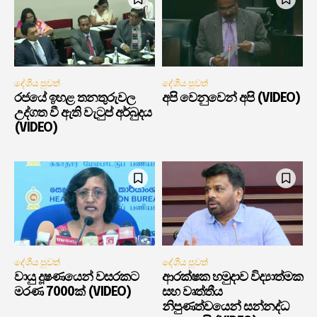
දේශීය පුවත්
දේශීය පුවත්
රජයේ ඉහළ තනතුරුවල
අපි වෙනුවෙන් අපි (VIDEO)
උද්ගත වී ඇති වැටුප් අර්බුදය
(VIDEO)
දේශීය පුවත්
දේශීය පුවත්
වායු දූෂණයෙන් වසරකට
ආරක්ෂක හමුදාව විද්‍යාත්මක
මරණ 7000ක් (VIDEO)
සහ වෘත්තීය
නිපුණත්වයෙන් සන්නද්ධ