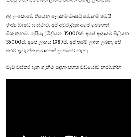
අද ලංකා‌ෙවේ තියෙන ‌ලොකුම ඖෂධ සමාගම තමයි
රාජ්‍ය ඖෂධ සංස්ථාව. අපි අවුරුද්දක අප‌ේ බ‌ෙහ‌ෙත්
විකුණනවා රුපියල් මිලියන 35000ක්. අපේ ආදායම මිලියන
35000යි. අ‌පේ ලාභය 1987යි. අපි තරම් ලාාභ ලබන, අපි
තරම් දැවැන්ත සමාගමක් ලංකා‌‌වේ නැහැ.
වැඩි විස්තර දැන ගැනීම සඳහා පහත විඩීය‌ෝව නරඹන්න