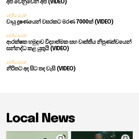
අපි වෙනුවෙන් අපි (VIDEO)
දේශීය පුවත්
වායු දූෂණයෙන් වසරකට මරණ 7000ක් (VIDEO)
දේශීය පුවත්
ආරක්ෂක හමුදාව විද්‍යාත්මක සහ වෘත්තීය නිපුණත්වයෙන්
සන්නද්ධ කළ යුතුයි (VIDEO)
දේශීය පුවත්
නිරිතට අද සිට තද වැසි (VIDEO)
Local News