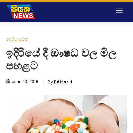
දේශීය පුවත්
ඉදිරිය‌ේ දී ඖෂධ වල මිල
පහළට
By
Editor 1
June 13, 2018