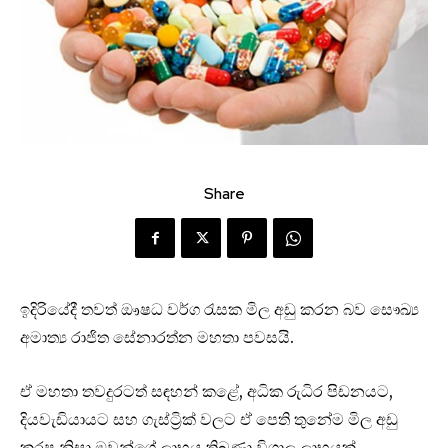
Share
ඉදිරිය‌ේදී තවත් ඖෂධ වර්ග රැසක මිල අඩු කරන බව ස‌ෞඛ්‍ය
අමාත්‍ය රාජිත ‌සේනාරත්න මහතා පවසයි.
ඒ මහතා තවදුරටත් සඳහන් කළ‌ේ, අධික රුධිර පිඩනයට,
දියවැඩියායට සහ ගැස්ට්‍රික් වලට ඒ ‌පෙති තුන‌ේම මිල අඩු
කරපු නිසා ඔවුන්ග‌ේ ලාභය තිබුණා විශාල ලාභයක්.