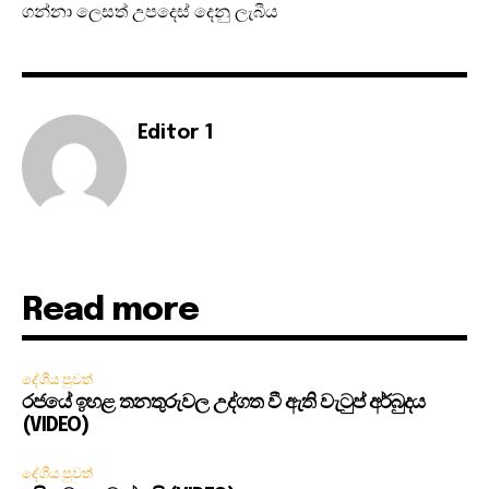
ගන්නා ලෙසත් උපදෙස් දෙනු ලැබීය
Editor 1
Read more
දේශීය පුවත්
රජයේ ඉහළ තනතුරුවල උද්ගත වී ඇති වැටුප් අර්බුදය
(VIDEO)
දේශීය පුවත්