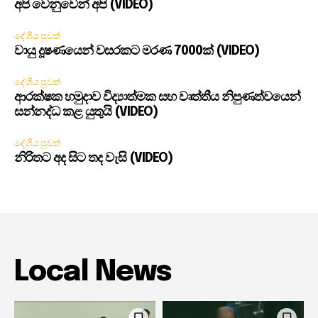
අපි වෙනුවෙන් අපි (VIDEO)
දේශීය පුවත්
වායු දූෂණයෙන් වසරකට මරණ 7000ක් (VIDEO)
දේශීය පුවත්
ආරක්ෂක හමුදාව විද්‍යාත්මක සහ වෘත්තීය නිපුණත්වයෙන්
සන්නද්ධ කළ යුතුයි (VIDEO)
දේශීය පුවත්
නිරිතට අද සිට තද වැසි (VIDEO)
Local News