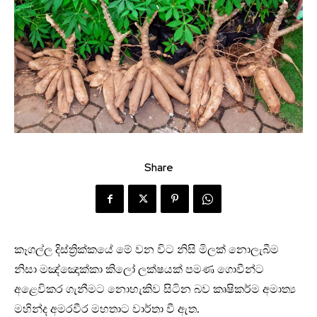
Share
කෑගල්ල දිස්ත්‍රික්කයේ මේ වන විට නිසි මිලක් නොලැබීම
නිසා මඤ්ඤොක්කා කිලෝ ලක්ෂයක් පමණ ගොවීන්ට
අළෙවිකර ගැනීමට නොහැකිව සිටින බව කෘෂිකර්ම අමාත්‍ය
මහින්ද අමරවීර මහතාට වාර්තා වී ඇත.