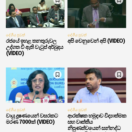
දේශීය පුවත්
දේශීය පුවත්
රජයේ ඉහළ තනතුරුවල
අපි වෙනුවෙන් අපි (VIDEO)
උද්ගත වී ඇති වැටුප් අර්බුදය
(VIDEO)
දේශීය පුවත්
දේශීය පුවත්
වායු දූෂණයෙන් වසරකට
ආරක්ෂක හමුදාව විද්‍යාත්මක
මරණ 7000ක් (VIDEO)
සහ වෘත්තීය
නිපුණත්වයෙන් සන්නද්ධ