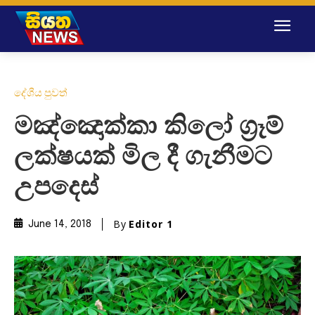
දේශීය පුවත්
මඤ්ඤොක්කා කිලෝ ග්‍රෑම්
ලක්ෂයක් මිල දී ගැනීමට
උපදෙස්
By
Editor 1
June 14, 2018