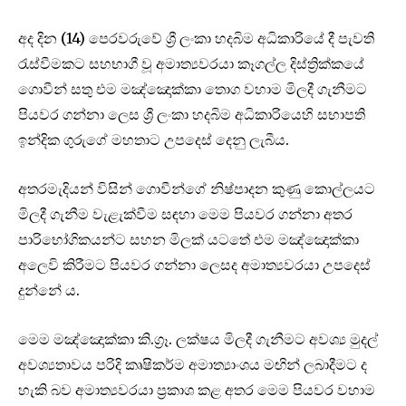
අද දින (14) පෙරවරුවේ ශ්‍රී ලංකා හදබිම අධිකාරියේ දී පැවති
රැස්වීමකට සහභාගී වූ අමාත්‍යවරයා කෑගල්ල දිස්ත්‍රික්කයේ
ගොවීන් සතු එම මඤ්ඤොක්කා තොග වහාම මිලදී ගැනීමට
පියවර ගන්නා ලෙස ශ්‍රී ලංකා හදබිම අධිකාරියෙහි සභාපති
ඉන්දික ගුරුගේ මහතාට උපදෙස් දෙනු ලැබීය.
අතරමැදියන් විසින් ගොවීන්ගේ නිෂ්පාදන කුණු කොල්ලයට
මිලදී ගැනීම වැළැක්වීම සඳහා මෙම පියවර ගන්නා අතර
පාරිභෝගිකයන්ට සහන මිලක් යටතේ එම මඤ්ඤොක්කා
අලෙවි කිරීමට පියවර ගන්නා ලෙසද අමාත්‍යවරයා උපදෙස්
දුන්නේ ය.
මෙම මඤ්ඤොක්කා කි.ග්‍රෑ. ලක්ෂය මිලදී ගැනීමට අවශ්‍ය මුදල්
අවශ්‍යතාවය පරිදි කෘෂිකර්ම අමාත්‍යාංශය මඟින් ලබාදීමට ද
හැකි බව අමාත්‍යවරයා ප්‍රකාශ කළ අතර මෙම පියවර වහාම