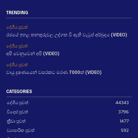
TRENDING
දේශීය පුවත්
රජයේ ඉහළ තනතුරුවල උද්ගත වී ඇති වැටුප් අර්බුදය (VIDEO)
දේශීය පුවත්
අපි වෙනුවෙන් අපි (VIDEO)
දේශීය පුවත්
වායු දූෂණයෙන් වසරකට මරණ 7000ක් (VIDEO)
CATEGORIES
දේශීය පුවත්
44343
විදෙස් පුවත්
3796
ක්‍රීඩා පුවත්
1477
ව්‍යාපාරික පුවත්
592