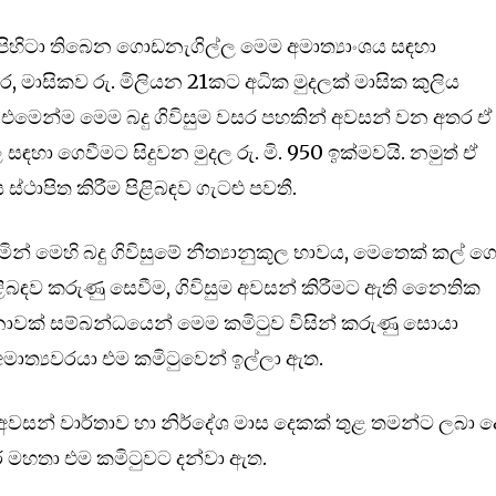
 පිහිටා තිබෙන ගොඩනැගිල්ල මෙම අමාත්‍යාංශය සඳහා
 මාසිකව රු. මිලියන 21කට අධික මුදලක් මාසික කුලිය
. එමෙන්ම මෙම බදු ගිවිසුම වසර පහකින් අවසන් වන අතර ඒ
ා ගෙවීමට සිදුවන මුදල රු. මි. 950 ඉක්මවයි. නමුත් ඒ
ස්ථාපිත කිරීම පිළිබඳව ගැටළු පවතී.
න් මෙහි බදු ගිවිසුමේ නීත්‍යානුකූල භාවය, මෙතෙක් කල් ග
පිළිබඳව කරුණු සෙවීම, ගිවිසුම අවසන් කිරීමට ඇති නෛතික
ාවක් සම්බන්ධයෙන් මෙම කමිටුව විසින් කරුණු සොයා
මාත්‍යවරයා එම කමිටුවෙන් ඉල්ලා ඇත.
වසන් වාර්තාව හා නිර්දේශ මාස දෙකක් තුළ තමන්ට ලබා 
ීර මහතා එම කමිටුවට දන්වා ඇත.