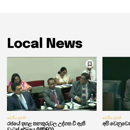
Local News
දේශීය පුවත්
දේශීය පුවත්
රජයේ ඉහළ තනතුරුවල උද්ගත වී ඇති
අපි වෙනුවෙන
වැටුප් අර්බුදය (VIDEO)