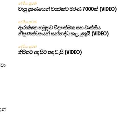
දේශීය පුවත්
වායු දූෂණයෙන් වසරකට මරණ 7000ක් (VIDEO)
දේශීය පුවත්
ආරක්ෂක හමුදාව විද්‍යාත්මක සහ වෘත්තීය
නිපුණත්වයෙන් සන්නද්ධ කළ යුතුයි (VIDEO)
දේශීය පුවත්
නිරිතට අද සිට තද වැසි (VIDEO)
ෙවා
දෙන