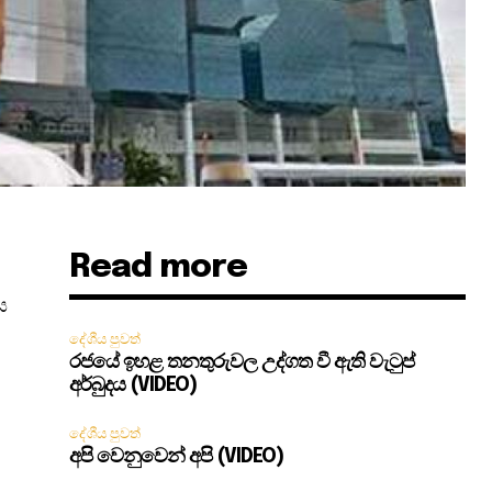
Read more
ය
දේශීය පුවත්
රජයේ ඉහළ තනතුරුවල උද්ගත වී ඇති වැටුප්
අර්බුදය (VIDEO)
දේශීය පුවත්
අපි වෙනුවෙන් අපි (VIDEO)