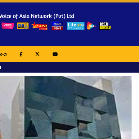
ාංග
t