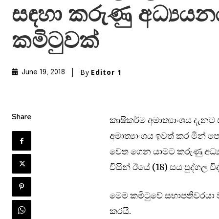
සඳහා කරුණු අධ්‍යයනය
කමිටුවක්
By
Editor 1
June 19, 2018
Share
කෘෂිකර්ම අමාත්‍යාංශය දැ
අමාත්‍යාංශය ඉවත් කර මින් ප
වෙත ගෙන යාමට කරුණු අධ්‍ය
විසින් ඊයේ (18) සය පුද්ගල ව
මෙම කමිටුවේ සභාපතිවරයා වශ
කරයි.