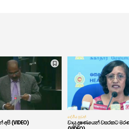
දේශීය පුවත්
් අපි (VIDEO)
වායු දූෂණයෙන් වසරකට මර
(VIDEO)