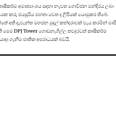
 කෘෂිකර්ම අමාත්‍යාංශය සඳහා නැවත ගොවිජන මන්දිරය ලබා
යක කරු ජයසූරිය මහතා වෙත ද ලිපියක් යොමුකර තිබේ.
ත්තේ අති දැවැන්ත මහජන මුදල් කන්දරාවක් වැය කරමින් මා
ි මෙම DPJ Tower ගොඩනැගිල්ල තවදුරටත් කෘෂිකර්ම
යොදා ගැනීම ජාතික අපරාධයක් බවයි.