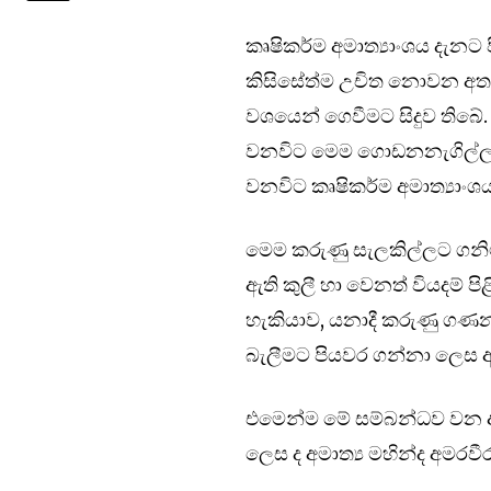
කෘෂිකර්ම අමාත්‍යාංශය දැනට
කිසිසේත්ම උචිත නොවන අතර,
වශයෙන් ගෙවීමට සිදුව තිබේ
වනවිට මෙම ගොඩනනැගිල්ල සඳහ
වනවිට කෘෂිකර්ම අමාත්‍යාංශය 
මෙම කරුණු සැලකිල්ලට ගනිමි
ඇති කුලී හා වෙනත් වියදම් 
හැකියාව, යනාදී කරුණු ගණන
බැලීමට පියවර ගන්නා ලෙස අ
එමෙන්ම මේ සම්බන්ධව වන අ
ලෙස ද අමාත්‍ය මහින්ද අමරව