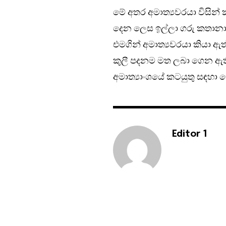
මේ අතර අමාත්‍යවරයා විසින්
දෙන ලෙස ඉල්ලා ගරු කතානා
එමගින් අමාත්‍යවරයා කියා ඇ
කුලී පදනම මත ලබා ගෙන ඇත
අමාත්‍යාංශයේ කටයුතු සඳහා 
Editor 1