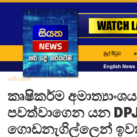
මුල් පිටුව
ද
English News
දේශීය පුවත්
කෘෂිකර්ම අමාත්‍යාංශ
පවත්වාගෙන යන DP
ගොඩනැගිල්ලෙන් ඉවත