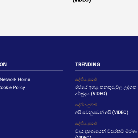
ION
TRENDING
a Network Home
දේශීය පුවත්
ookie Policy
රජයේ ඉහළ තනතුරුවල උද්ගත වී
අර්බුදය (VIDEO)
දේශීය පුවත්
අපි වෙනුවෙන් අපි (VIDEO)
දේශීය පුවත්
වායු දූෂණයෙන් වසරකට මරණ 
(VIDEO)