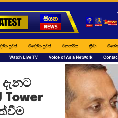
ේශීය පුවත්
විදේශීය පුවත්
ව්‍යාපාරික
ක්‍රීඩා
විශේෂ
Watch Live TV
Voice of Asia Network
Contac
ය දැනට
J Tower
්වීම