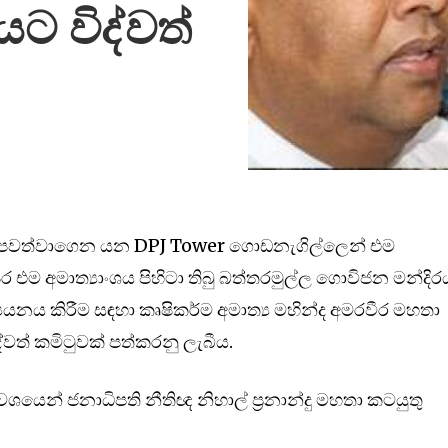
ට විද්වත්
නට පවත්වාගෙන යන DPJ Tower ගොඩනැගිල්ලෙන් එම
ෙර එම අමාත්‍යාංශය පිහිටා තිබු බත්තරමුල්ල ගොවිජන මන්දිර
යනය කිරීම සඳහා කෘෂිකර්ම අමාත්‍ය මහින්ද අමරවීර මහතා
ිද්වත් කමිටුවක් පත්කරනු ලැබීය.
යෙන් ජනාධිපති නීතිඥ නිහාල් ප්‍රනාන්දු මහතා කටයුතු