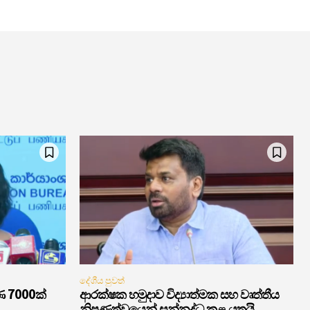
දේශීය පුවත්
ණ 7000ක්
ආරක්ෂක හමුදාව විද්‍යාත්මක සහ වෘත්තීය
නිපුණත්වයෙන් සන්නද්ධ කළ යුතුයි