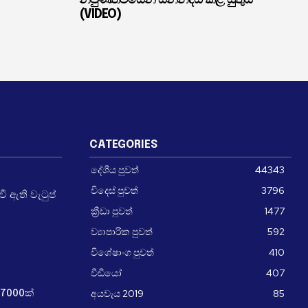
(VIDEO)
CATEGORIES
දේශීය පුවත්
44343
විදෙස් පුවත්
3796
 ඇති වැටුප්
ක්‍රීඩා පුවත්
1477
ව්‍යාපාරික පුවත්
592
විශේෂාංග පුවත්
410
වීඩීයෝ
407
අයවැය 2019
85
7000ක්