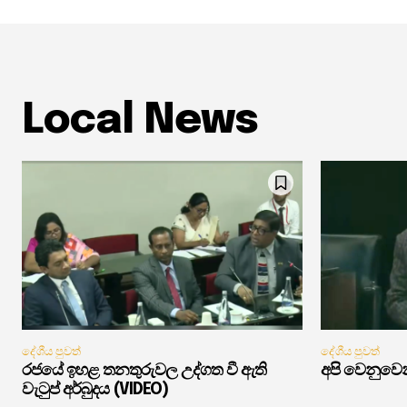
Local News
දේශීය පුවත්
දේශීය පුවත්
රජයේ ඉහළ තනතුරුවල උද්ගත වී ඇති
අපි වෙනුවෙන
වැටුප් අර්බුදය (VIDEO)