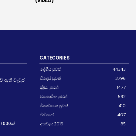
(VIDEO)
CATEGORIES
දේශීය පුවත්
44343
විදෙස් පුවත්
3796
 ඇති වැටුප්
ක්‍රීඩා පුවත්
1477
ව්‍යාපාරික පුවත්
592
විශේෂාංග පුවත්
410
වීඩීයෝ
407
අයවැය 2019
85
7000ක්