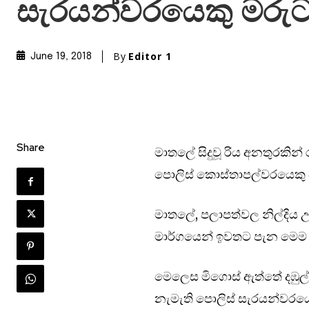
සැරයන්වරයෙකු මරු
By
Editor 1
June 19, 2018
Share
මාතලේ සිදුවූ රිය අනතුරකින් 
පොලිස් කොස්තාපල්වරයෙකු බ
මාතලේ, පලාපත්වල නිල්දිය 
මාර්ගයෙන් ඉවතට පැන ම‌ෙම 
මෙලෙස මිගොස් ඇත්තේ දඹුල්ල 
නැමැති පොලිස් සැරයන්වරයෙක