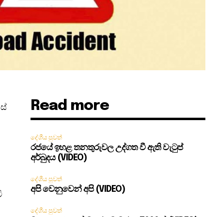
Read more
ස්
දේශීය පුවත්
රජයේ ඉහළ තනතුරුවල උද්ගත වී ඇති වැටුප්
අර්බුදය (VIDEO)
දේශීය පුවත්
අපි වෙනුවෙන් අපි (VIDEO)
ි
දේශීය පුවත්