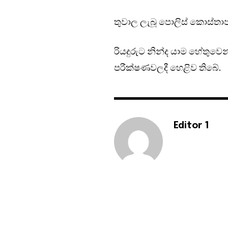
තුවාල ලැබූ පොලිස් කොස්තා
රියදුරුට නින්ද යාම හේතුවෙ
පරීක්ෂණවලදී හෙළිව තිබේ.
Editor 1