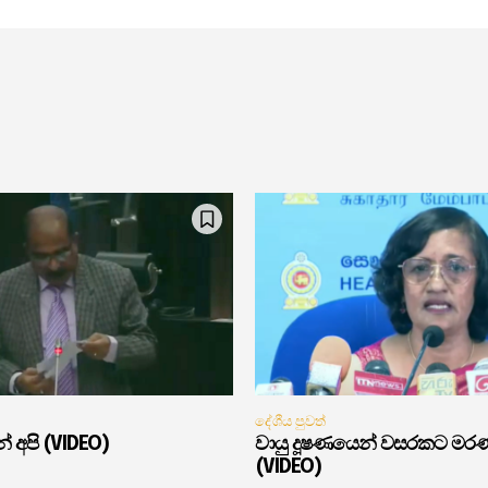
දේශීය පුවත්
් අපි (VIDEO)
වායු දූෂණයෙන් වසරකට මර
(VIDEO)