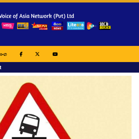
ාංග
t