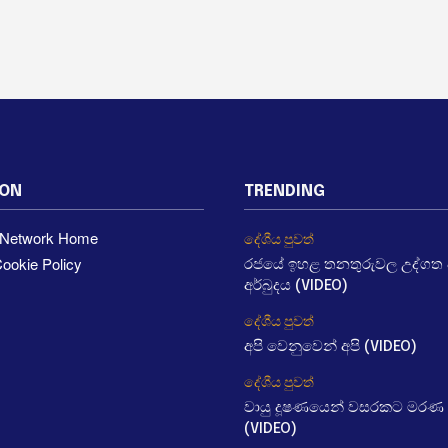
ION
TRENDING
a Network Home
දේශීය පුවත්
ookie Policy
රජයේ ඉහළ තනතුරුවල උද්ගත වී
අර්බුදය (VIDEO)
දේශීය පුවත්
අපි වෙනුවෙන් අපි (VIDEO)
දේශීය පුවත්
වායු දූෂණයෙන් වසරකට මරණ 
(VIDEO)