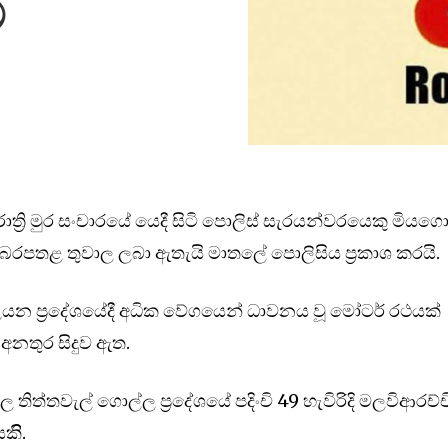
ට
රාත්‍රි මුර සංචාරයේ යෙදී සිටි පොලිස් සැරයන්වරයෙකු මියගො
රපතළ තුවාල ලබා ඇතැයි මාතලේ පොලිසිය ප්‍රකාශ කරයි.
උයන ප්‍රදේශයේදී අධික වේගයෙන් ධාවනය වූ මෝටර් රථයක්
අනතුර සිදුව ඇත.
තිත්තවැල් ගොල්ල ප්‍රදේශයේ පදිංචි 49 හැවිරිදි මලවිආරච්ච
ිි.