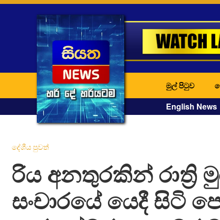
මුල් පිටුව
ද
English News
දේශීය පුවත්
රිය අනතුරකින් රාත්‍රි ම
සංචාරයේ යෙදී සිටි ප