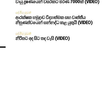
වායු දූෂණයෙන් වසරකට මරණ 7000ක් (VIDEO)
දේශීය පුවත්
ආරක්ෂක හමුදාව විද්‍යාත්මක සහ වෘත්තීය
නිපුණත්වයෙන් සන්නද්ධ කළ යුතුයි (VIDEO)
දේශීය පුවත්
නිරිතට අද සිට තද වැසි (VIDEO)