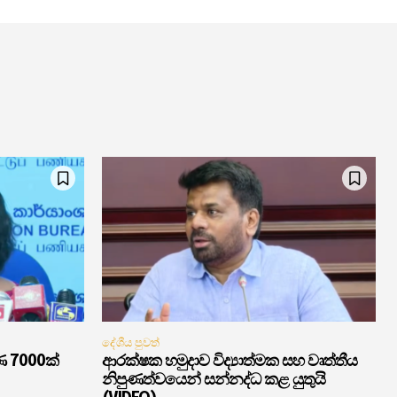
දේශීය පුවත්
ණ 7000ක්
ආරක්ෂක හමුදාව විද්‍යාත්මක සහ වෘත්තීය
නිපුණත්වයෙන් සන්නද්ධ කළ යුතුයි