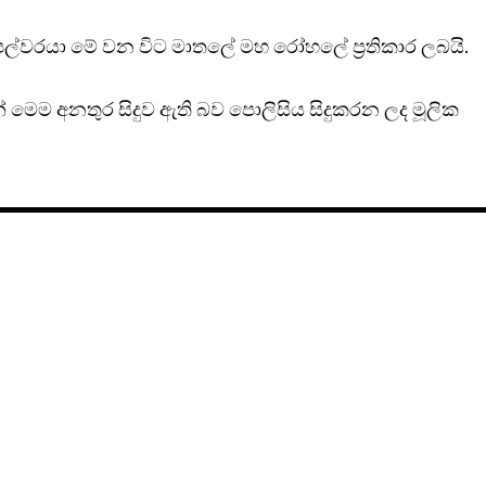
පල්වරයා මේ වන විට මාතලේ මහ රෝහලේ ප්‍රතිකාර ලබයි.
න් මෙම අනතුර සිදුව ඇති බව පොලිසිය සිදුකරන ලද මූලික