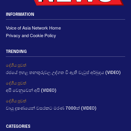
INFORMATION
Voice of Asia Network Home
Privacy and Cookie Policy
TRENDING
දේශීය පුවත්
රජයේ ඉහළ තනතුරුවල උද්ගත වී ඇති වැටුප් අර්බුදය (VIDEO)
දේශීය පුවත්
අපි වෙනුවෙන් අපි (VIDEO)
දේශීය පුවත්
වායු දූෂණයෙන් වසරකට මරණ 7000ක් (VIDEO)
CATEGORIES