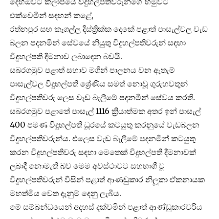
දෙහිඕවිට කලාපයේ විදුහල්පතිවරුන්ගේ හමුවට
එක්වෙමින් සඳහන් කළේ,
රත්නපුර සහ කෑගල්ල දිස්ත්‍රික්ක දෙකේ පළාත් පාසැල්වල වැඩ
බලන පදනමින් සේවයේ නියුතු විදුහල්පතිවරුන් සඳහා
විදුහල්පති දීමනාව ලබාදෙන බවයි.
සබරගමුව පළාත් සභාව මගින් පාලනය වන ඇතැම්
පාසැල්වල විදුහල්පති ශ්‍රේණිය සමත් නොවූ ගුරුභවතුන්
විදුහල්පතිවරු ලෙස වැඩ බැලීමේ පදනමින් සේවය කරති.
සබරගමුව පළාතේ පාසැල් 1116 ක්‍රියාත්මක අතර ඉන් පාසැල්
400 පමණ විදුහල්පති ධූරයේ කටයුතු කරනුයේ වැඩබලන
විදුහල්පතිවරුන්ය. එලෙස වැඩ බැලීමේ පදනමින් කටයුතු
කරන විදුහල්පතිවරු සඳහා මෙතෙක් විදුහල්පති දීමනාවක්
ලබාදී නොමැති බව මෙම අවස්ථාවට සහභාගී වූ
විදුහල්පතිවරුන් විසින් පළාත් ආණඩුකාර නිලූකා ඒකනායක
මහත්මිය වෙත දැනුම් දෙනු ලැබීය.
මේ සම්බන්ධයෙන් අදහස් දක්වමින් පළාත් ආණ්ඩුකාරවරිය