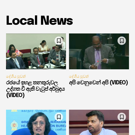
Local News
දේශීය පුවත්
දේශීය පුවත්
රජයේ ඉහළ තනතුරුවල
අපි වෙනුවෙන් අපි (VIDEO)
උද්ගත වී ඇති වැටුප් අර්බුදය
(VIDEO)