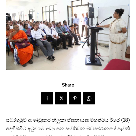
Share
සබරගමුව ආණ්ඩුකාර නිලූකා ඒකනායක මහත්මිය ඊයේ (18)
දෙහිඕවිට අටුළුගම අධ්‍යාපන සංවර්ධන මධ්‍යස්ථානයේ පැවති