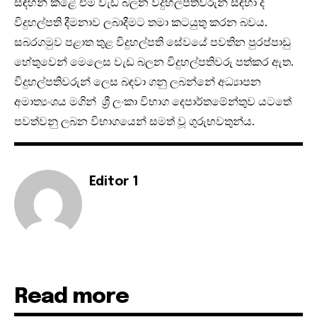
සඳහන් කළේ එම වැඩ බලන විදුහල්පතිවරුන් සඳහා ද
විදුහල්පති දීමනාව ලබාදීමට තමා කටයුතු කරන බවය.
සබරගමුව පළාත තුළ විදුහල්පති සේවයේ පවතින පුරප්පාඩු
හේතුවෙන් මෙලෙස වැඩ බලන විදුහල්පතිවරු පත්කර ඇත.
විදුහල්පතිවරුන් ලෙස බඳවා ගනු ලබන්නේ අධ්‍යාපන
අමාත්‍යංශය මගින් ශ්‍රී ලංකා විභාග දෙපාර්තමේන්තුව යටතේ
පවත්වනු ලබන විභාගයෙන් සමත් වූ ගුරුභවතුන්ය.
Editor 1
Read more