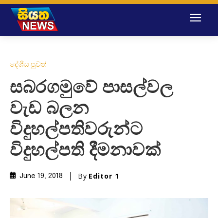
දේශීය පුවත්
සබරගමුවේ පාසල්වල
වැඩ බලන
විදුහල්පතිවරුන්ට
විදුහල්පති දීමනාවක්
By
Editor 1
June 19, 2018