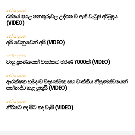
දේශීය පුවත්
රජයේ ඉහළ තනතුරුවල උද්ගත වී ඇති වැටුප් අර්බුදය
(VIDEO)
දේශීය පුවත්
අපි වෙනුවෙන් අපි (VIDEO)
දේශීය පුවත්
වායු දූෂණයෙන් වසරකට මරණ 7000ක් (VIDEO)
දේශීය පුවත්
ආරක්ෂක හමුදාව විද්‍යාත්මක සහ වෘත්තීය නිපුණත්වයෙන්
සන්නද්ධ කළ යුතුයි (VIDEO)
දේශීය පුවත්
නිරිතට අද සිට තද වැසි (VIDEO)