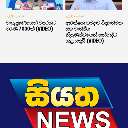
දේශීය පුවත්
දේශීය පුවත්
වායු දූෂණයෙන් වසරකට
ආරක්ෂක හමුදාව විද්‍යාත්මක
මරණ 7000ක් (VIDEO)
සහ වෘත්තීය
නිපුණත්වයෙන් සන්නද්ධ
කළ යුතුයි (VIDEO)