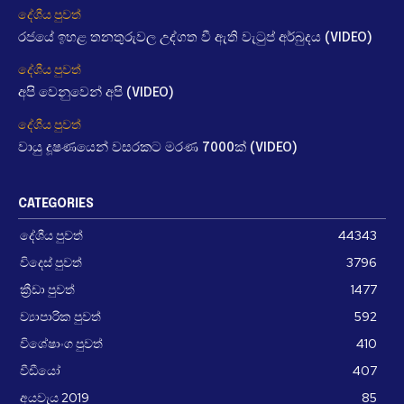
දේශීය පුවත්
රජයේ ඉහළ තනතුරුවල උද්ගත වී ඇති වැටුප් අර්බුදය (VIDEO)
දේශීය පුවත්
අපි වෙනුවෙන් අපි (VIDEO)
දේශීය පුවත්
වායු දූෂණයෙන් වසරකට මරණ 7000ක් (VIDEO)
CATEGORIES
දේශීය පුවත්
44343
විදෙස් පුවත්
3796
ක්‍රීඩා පුවත්
1477
ව්‍යාපාරික පුවත්
592
විශේෂාංග පුවත්
410
වීඩීයෝ
407
අයවැය 2019
85