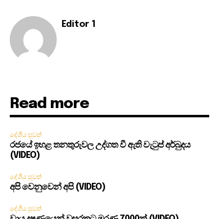
Editor 1
Read more
දේශීය පුවත්
රජයේ ඉහළ තනතුරුවල උද්ගත වී ඇති වැටුප් අර්බුදය
(VIDEO)
දේශීය පුවත්
අපි වෙනුවෙන් අපි (VIDEO)
දේශීය පුවත්