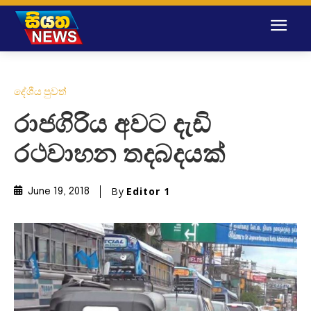
දේශීය පුවත්
රාජගිරිය අවට දැඩි
රථවාහන තදබදයක්
By
Editor 1
June 19, 2018