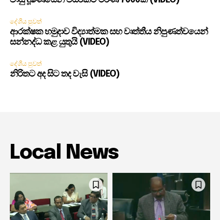
වායු දූෂණයෙන් වසරකට මරණ 7000ක් (VIDEO)
දේශීය පුවත්
ආරක්ෂක හමුදාව විද්‍යාත්මක සහ වෘත්තීය නිපුණත්වයෙන්
සන්නද්ධ කළ යුතුයි (VIDEO)
දේශීය පුවත්
නිරිතට අද සිට තද වැසි (VIDEO)
Local News