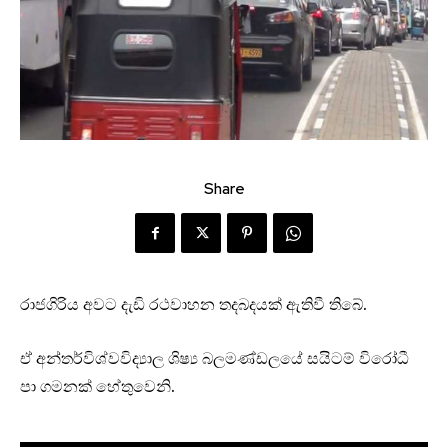
Share
රාජගිරිය අවට දැඩි රථවාහන තදබදයක් ඇතිවී තිබේ.
ඒ අන්තර්විශ්වවිද්‍යාල ශිෂ්‍ය බලමණ්ඩලයේ සයිටම් විරෝධී
පා ගමනක් හේතුවෙනි.