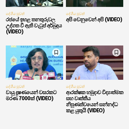
දේශීය පුවත්
දේශීය පුවත්
රජයේ ඉහළ තනතුරුවල
අපි වෙනුවෙන් අපි (VIDEO)
උද්ගත වී ඇති වැටුප් අර්බුදය
(VIDEO)
දේශීය පුවත්
දේශීය පුවත්
වායු දූෂණයෙන් වසරකට
ආරක්ෂක හමුදාව විද්‍යාත්මක
මරණ 7000ක් (VIDEO)
සහ වෘත්තීය
නිපුණත්වයෙන් සන්නද්ධ
කළ යුතුයි (VIDEO)