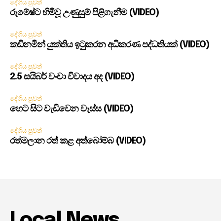
දේශීය පුවත්
රුමේෂ්ට හිමිවූ උණුසුම් පිළිගැනීම (VIDEO)
දේශීය පුවත්
කඩිනමින් යුක්තිය ඉටුකරන අධිකරණ පද්ධතියක් (VIDEO)
දේශීය පුවත්
2.5 සයිබර් වංචා විවාදය අද (VIDEO)
දේශීය පුවත්
හෙට සිට වැඩිවෙන වැස්ස (VIDEO)
දේශීය පුවත්
රත්මලාන රත් කළ අත්බෝම්බ (VIDEO)
Local News