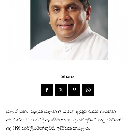
Share
පළාත් සභා, පළාත් පාලන ආයතන ඇතුළු රාජ්‍ය ආයතන
අවරණය වන පරිදි ඇගයීම් කටයුතු සම්පූර්ණ කළ වාර්තාව
අද (19) පාර්ලිමේන්තුවට ඉදිරිපත් කළේ ය.