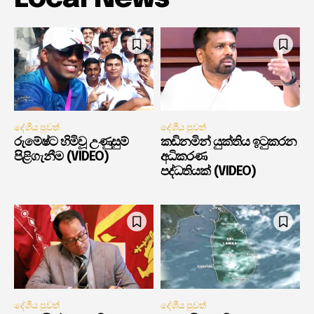
දේශීය පුවත්
දේශීය පුවත්
රුමේෂ්ට හිමිවූ උණුසුම්
කඩිනමින් යුක්තිය ඉටුකරන
පිළිගැනීම (VIDEO)
අධිකරණ
පද්ධතියක් (VIDEO)
දේශීය පුවත්
දේශීය පුවත්