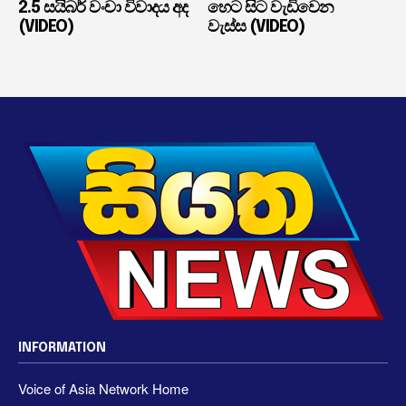
2.5 සයිබර් වංචා විවාදය අද
හෙට සිට වැඩිවෙන
(VIDEO)
වැස්ස (VIDEO)
INFORMATION
Voice of Asia Network Home