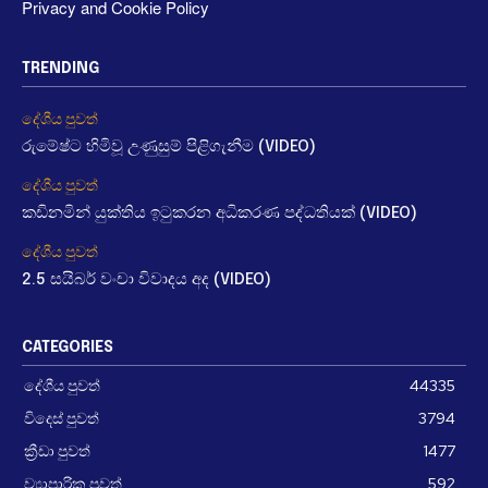
Privacy and Cookie Policy
TRENDING
දේශීය පුවත්
රුමේෂ්ට හිමිවූ උණුසුම් පිළිගැනීම (VIDEO)
දේශීය පුවත්
කඩිනමින් යුක්තිය ඉටුකරන අධිකරණ පද්ධතියක් (VIDEO)
දේශීය පුවත්
2.5 සයිබර් වංචා විවාදය අද (VIDEO)
CATEGORIES
දේශීය පුවත්
44335
විදෙස් පුවත්
3794
ක්‍රීඩා පුවත්
1477
ව්‍යාපාරික පුවත්
592