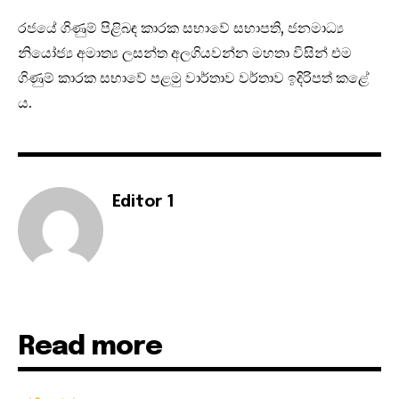
රජයේ ගිණුම් පිළිබඳ කාරක සභාවේ සභාපති, ජනමාධ්‍ය
නියෝජ්‍ය අමාත්‍ය ලසන්ත අලගියවන්න මහතා විසින් එම
ගිණුම් කාරක සභාවේ පළමු වාර්තාව වර්තාව ඉදිරිපත් කළේ
ය.
Editor 1
Read more