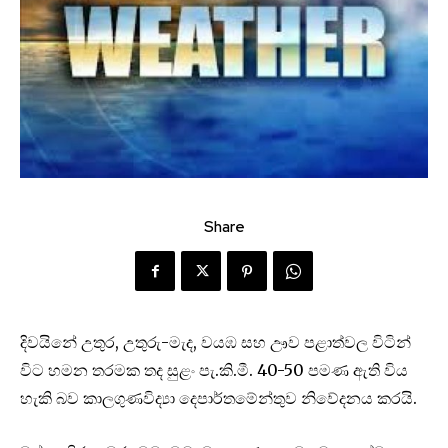
Share
දිවයිනේ උතුර, උතුරු-මැද, වයඹ සහ ඌව පළාත්වල විටින්
විට හමන තරමක තද සුළං පැ.කි.මී. 40-50 පමණ ඇති විය
හැකි බව කාලගුණවිද්‍යා දෙපාර්තමේන්තුව නිවේදනය කරයි.