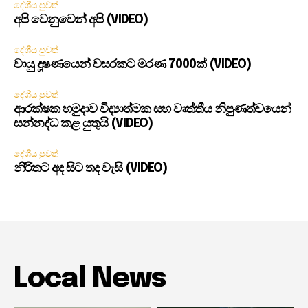
දේශීය පුවත්
අපි වෙනුවෙන් අපි (VIDEO)
දේශීය පුවත්
වායු දූෂණයෙන් වසරකට මරණ 7000ක් (VIDEO)
දේශීය පුවත්
ආරක්ෂක හමුදාව විද්‍යාත්මක සහ වෘත්තීය නිපුණත්වයෙන්
සන්නද්ධ කළ යුතුයි (VIDEO)
දේශීය පුවත්
නිරිතට අද සිට තද වැසි (VIDEO)
Local News