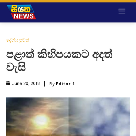
දේශීය පුවත්
පළාත් කිහිපයකට අදත්
වැසි
By
Editor 1
June 20, 2018