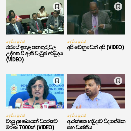
දේශීය පුවත්
දේශීය පුවත්
රජයේ ඉහළ තනතුරුවල
අපි වෙනුවෙන් අපි (VIDEO)
උද්ගත වී ඇති වැටුප් අර්බුදය
(VIDEO)
දේශීය පුවත්
දේශීය පුවත්
වායු දූෂණයෙන් වසරකට
ආරක්ෂක හමුදාව විද්‍යාත්මක
මරණ 7000ක් (VIDEO)
සහ වෘත්තීය