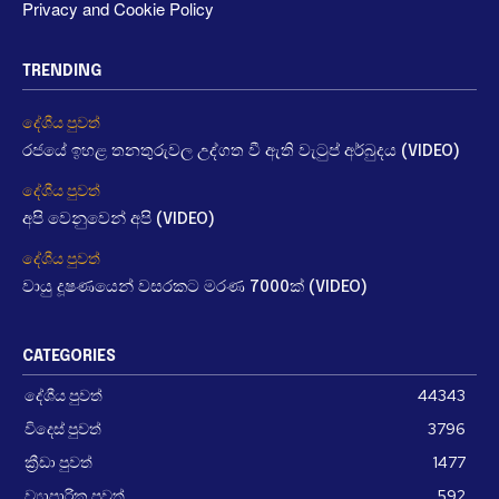
Privacy and Cookie Policy
TRENDING
දේශීය පුවත්
රජයේ ඉහළ තනතුරුවල උද්ගත වී ඇති වැටුප් අර්බුදය (VIDEO)
දේශීය පුවත්
අපි වෙනුවෙන් අපි (VIDEO)
දේශීය පුවත්
වායු දූෂණයෙන් වසරකට මරණ 7000ක් (VIDEO)
CATEGORIES
දේශීය පුවත්
44343
විදෙස් පුවත්
3796
ක්‍රීඩා පුවත්
1477
ව්‍යාපාරික පුවත්
592