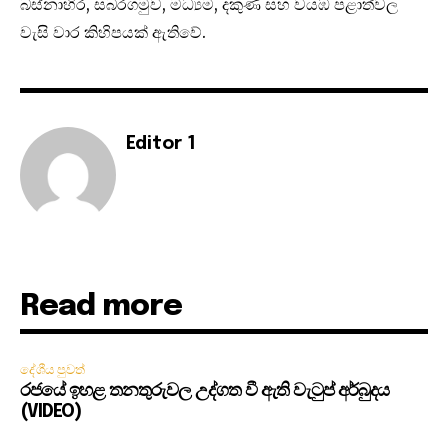
බස්නාහිර, සබරගමුව, මධ්‍යම, දකුණ සහ වයඹ පළාත්වල
වැසි වාර කිහිපයක් ඇතිවේ.
Editor 1
Read more
දේශීය පුවත්
රජයේ ඉහළ තනතුරුවල උද්ගත වී ඇති වැටුප් අර්බුදය
(VIDEO)