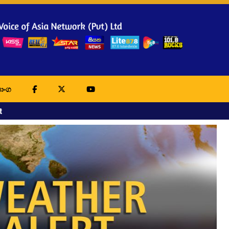
ාංග
t