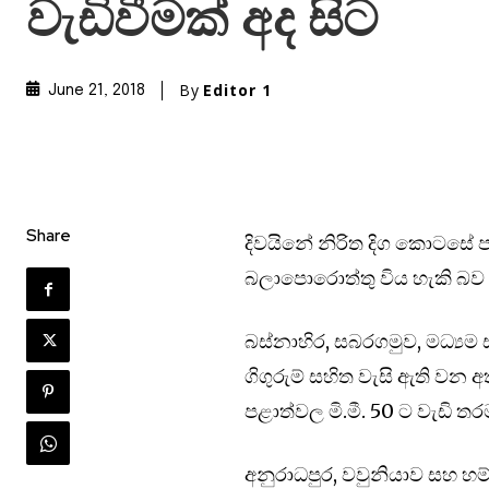
වැඩිවීමක් අද සිට
By
Editor 1
June 21, 2018
Share
දිවයිනේ නිරිත දිග කොටසේ පව
බලාපොරොත්තු විය හැකි බව 
බස්නාහිර, සබරගමුව, මධ්‍යම 
ගිගුරුම් සහිත වැසි ඇති ව
පළාත්වල මි.මී. 50 ට වැඩි තර
අනුරාධපුර, වවුනියාව සහ හම්බ