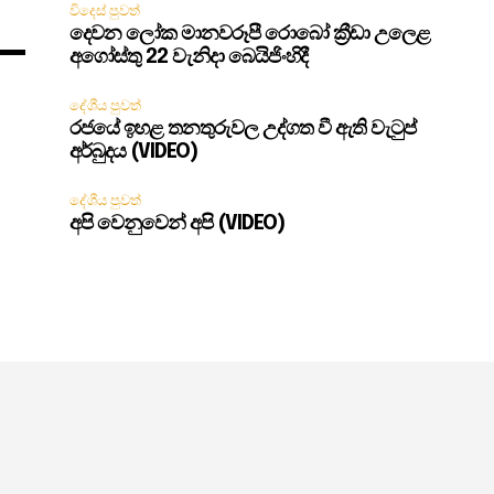
විදෙස් පුවත්
දෙවන ලෝක මානවරූපී රොබෝ ක්‍රීඩා උලෙළ
අගෝස්තු 22 වැනිදා බෙයිජිංහිදී
දේශීය පුවත්
රජයේ ඉහළ තනතුරුවල උද්ගත වී ඇති වැටුප්
අර්බුදය (VIDEO)
දේශීය පුවත්
අපි වෙනුවෙන් අපි (VIDEO)