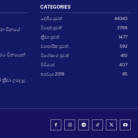
CATEGORIES
දේශීය පුවත්
44343
විදෙස් පුවත්
3799
වන චීනයේ
ක්‍රීඩා පුවත්
1477
ව්‍යාපාරික පුවත්
592
ීමට චීනයෙන්
විශේෂාංග පුවත්
410
වීඩීයෝ
407
අයවැය 2019
85
්‍රීඩා උලෙළ