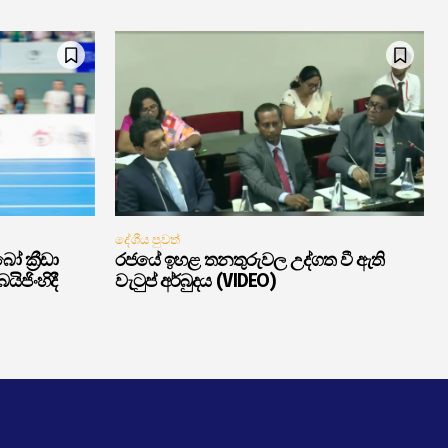
දේශීය පුවත්
ක්‍රීඩා
රජයේ ඉහළ තනතුරුවල උද්ගත වී ඇති
ිජිංහිදී
වැටුප් අර්බුදය (VIDEO)