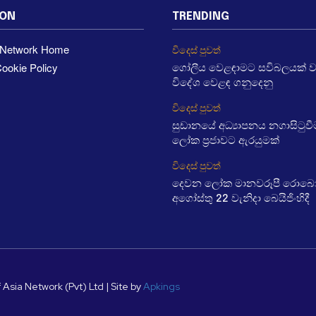
ION
TRENDING
a Network Home
විදෙස් පුවත්
ookie Policy
ගෝලීය වෙළඳාමට සවිබලයක් 
විදේශ වෙළඳ ගනුදෙනු
විදෙස් පුවත්
සුඩානයේ අධ්‍යාපනය නගාසිටුව
ලෝක ප්‍රජාවට ඇරයුමක්
විදෙස් පුවත්
දෙවන ලෝක මානවරූපී රොබෝ ක
අගෝස්තු 22 වැනිදා බෙයිජිංහිදී
 Asia Network (Pvt) Ltd | Site by
Apkings