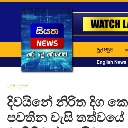
මුල් පිටුව
ද
English News
දේශීය පුවත්
දිවයිනේ නිරිත දිග 
පවතින වැසි තත්වයේ ස