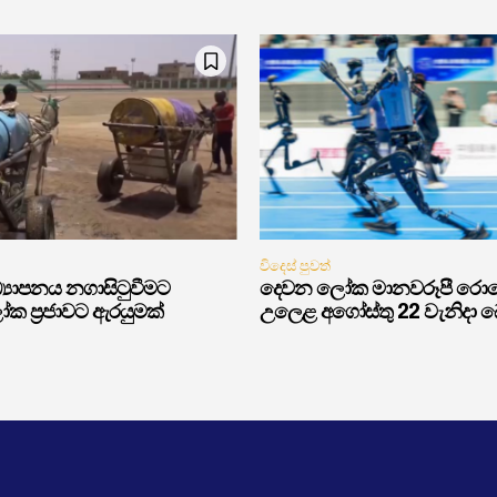
විදෙස් පුවත්
‍යාපනය නගාසිටුවීමට
දෙවන ලෝක මානවරූපී රොබෝ 
ක ප්‍රජාවට ඇරයුමක්
උලෙළ අගෝස්තු 22 වැනිදා බෙය