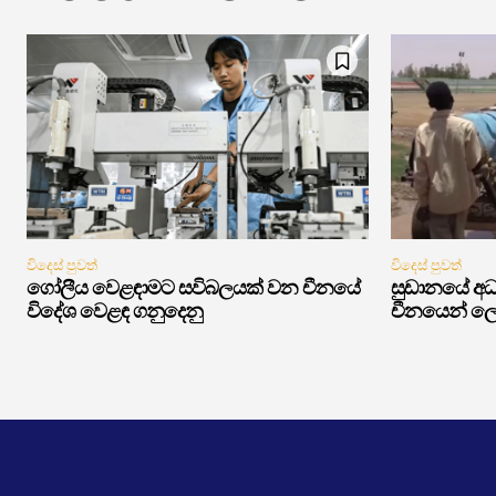
විදෙස් පුවත්
විදෙස් පුවත්
ගෝලීය වෙළඳාමට සවිබලයක් වන චීනයේ
සුඩානයේ අධ්
විදේශ වෙළඳ ගනුදෙනු
චීනයෙන් ලෝ