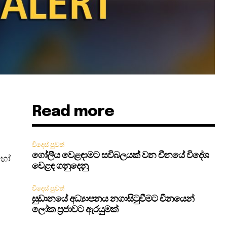
Read more
විදෙස් පුවත්
ගෝලීය වෙළඳාමට සවිබලයක් වන චීනයේ විදේශ
 හෝ
වෙළඳ ගනුදෙනු
විදෙස් පුවත්
සුඩානයේ අධ්‍යාපනය නගාසිටුවීමට චීනයෙන්
ලෝක ප්‍රජාවට ඇරයුමක්