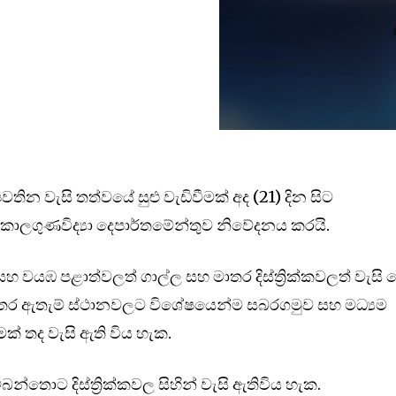
තින වැසි තත්වයේ සුළු වැඩිවීමක් අද (21) දින සිට
කාලගුණවිද්‍යා දෙපාර්තමේන්තුව නිවේදනය කරයි.
සහ වයඹ පළාත්වලත් ගාල්ල සහ මාතර දිස්ත්‍රික්කවලත් වැසි
න අතර ඇතැම් ස්ථානවලට විශේෂයෙන්ම සබරගමුව සහ මධ්‍යම
මක් තද වැසි ඇති විය හැක.
න්තොට දිස්ත්‍රික්කවල සිහින් වැසි ඇතිවිය හැක.