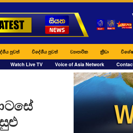
ේශීය පුවත්
විදේශීය පුවත්
ව්‍යාපාරික
ක්‍රීඩා
විශේෂ
Watch Live TV
Voice of Asia Network
Contac
කොටසේ
ුළු