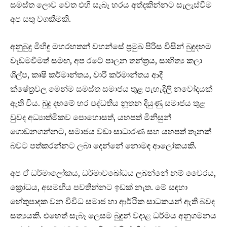
සමස්ත ලොව වෙත එහි සැබෑ හරය අත්දකින්නට සැලැස්වීම
අප සතු වගකීමකි.
අනුබුදු මිහිඳු මහරහතන් වහන්සේ ප්‍රමුඛ පිරිස විසින් බුදුදහම
වැඩමවීමත් සමඟ, අප රටේ පාලන තන්ත්‍රය, සාහිත්‍ය කලා
ශිල්ප, කෘෂි කර්මාන්තය, වාරි කර්මාන්තය ආදී
ක්ෂේත්‍රවල මෙන්ම සමස්ත සමාජය තුළ පැහැදිලි නවෝදයක්
ඇති විය. බුදු දහමේ හර පද්ධතිය නූතන දියුණු සමාජය තුළ
වුවද අධ්‍යාත්මිකව පොහොසත්, යහපත් මිනිසුන්
ගොඩනගන්නට, සමාජය වඩා සාධාරණ සහ යහපත් තැනක්
බවට පත්කරන්නට ලබා දෙන්නේ නොමඳ ආලෝකයකි.
අප ඒ ධර්මාලෝකය, ධර්මාවබෝධය ලබන්නේ නම් වෛරය,
ක්‍රෝධය, අසමඟිය පවතින්නට ඉඩක් නැත. මේ සඳහා
හේතුපාදක වන විවිධ සමාජ හා ආර්ථික සාධකයන් ඇති බවද
සත්‍යයකි. එහෙත් සැබෑ ලෙසම බුදුන් වදාළ ධර්මය අනුගමනය