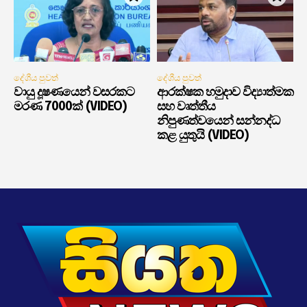
දේශීය පුවත්
දේශීය පුවත්
වායු දූෂණයෙන් වසරකට
ආරක්ෂක හමුදාව විද්‍යාත්මක
මරණ 7000ක් (VIDEO)
සහ වෘත්තීය
නිපුණත්වයෙන් සන්නද්ධ
කළ යුතුයි (VIDEO)