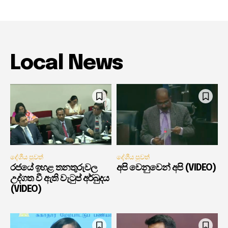
Local News
දේශීය පුවත්
දේශීය පුවත්
රජයේ ඉහළ තනතුරුවල
අපි වෙනුවෙන් අපි (VIDEO)
උද්ගත වී ඇති වැටුප් අර්බුදය
(VIDEO)