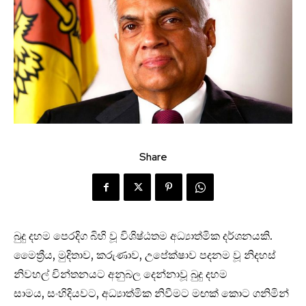
Share
බුදු දහම පෙරදිග බිහි වූ විශිෂ්ඨතම අධ්‍යාත්මික දර්ශනයකි.
මෛත්‍රීය, මුදිතාව, කරුණාව, උපේක්ෂාව පදනම වූ නිදහස්
නිවහල් චින්තනයට අනුබල දෙන්නාවූ බුදු දහම
සාමය, සංහිදියවට, අධ්‍යාත්මික නිවීමට මඟක් කොට ගනිමින්