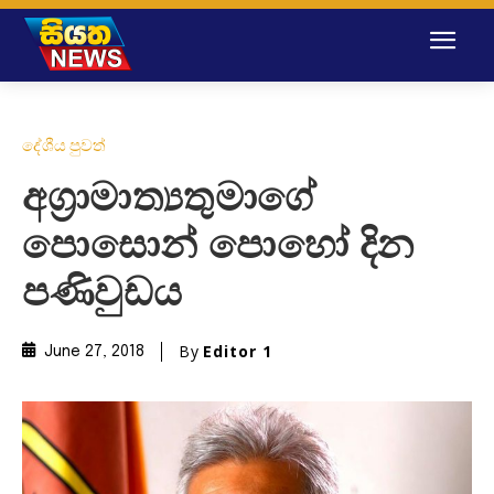
දේශීය පුවත්
අග්‍රාමාත්‍යතුමාගේ
පොසොන් පොහෝ දින
පණිවුඩය
By
Editor 1
June 27, 2018