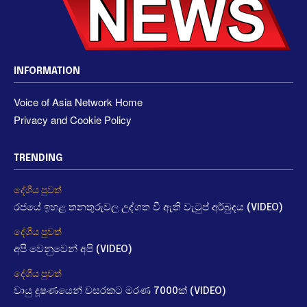
INFORMATION
Voice of Asia Network Home
Privacy and Cookie Policy
TRENDING
දේශීය පුවත්
රජයේ ඉහළ තනතුරුවල උද්ගත වී ඇති වැටුප් අර්බුදය (VIDEO)
දේශීය පුවත්
අපි වෙනුවෙන් අපි (VIDEO)
දේශීය පුවත්
වායු දූෂණයෙන් වසරකට මරණ 7000ක් (VIDEO)