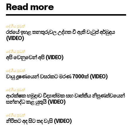
Read more
දේශීය පුවත්
රජයේ ඉහළ තනතුරුවල උද්ගත වී ඇති වැටුප් අර්බුදය
(VIDEO)
දේශීය පුවත්
අපි වෙනුවෙන් අපි (VIDEO)
දේශීය පුවත්
වායු දූෂණයෙන් වසරකට මරණ 7000ක් (VIDEO)
දේශීය පුවත්
ආරක්ෂක හමුදාව විද්‍යාත්මක සහ වෘත්තීය නිපුණත්වයෙන්
සන්නද්ධ කළ යුතුයි (VIDEO)
දේශීය පුවත්
නිරිතට අද සිට තද වැසි (VIDEO)