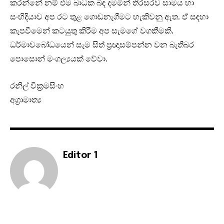
කරන්නේ නම් එම බාධක බිඳ දමමින් තිරසරව සාමය හා
සංහිදියාව අප රට තුළ ගොඩනැගීමට හැකිවනු ඇත. ඒ සඳහා
කැපවීමෙන් කටයුතු කිරීම අප සැමගේ වගකීමකි.
ධර්මාවබෝධයෙන් සැම සිත් ප්‍රඥාසම්පන්න වන බැතිබර
පොසොන් මංගල්‍යයක් වේවා.
රනිල් වික්‍රමසිංහ
අග්‍රාමාත්‍ය
Editor 1