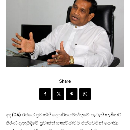
Share
අද (04) රජයේ ප්‍රවෘත්ති දෙපාර්තමේන්තුවේ පැවැති කැබිනට්
තීරණ දැනුම්දීමේ ප්‍රවෘත්ති සාකච්ඡාවට එක්වෙමින් සෞඛ්‍ය