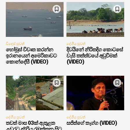
විදෙස් පුවත්
දේශීය පුවත්
හෝමූස් විවෘත කරන්න
දිවයිනේ නිරිතදිග කොටසේ
ඉරානයෙන් අමෙරිකාවට
වැසි තත්ත්වයේ අඩුවීමක්
කොන්දේසී (VIDEO)
(VIDEO)
දේශීය පුවත්
දේශීය පුවත්
තවත් මාස 03ක් ඇතුළත
සජිත්ගේ තෑග්ග (VIDEO)
උඩරට දුම්රිය රඹුක්කන සිට