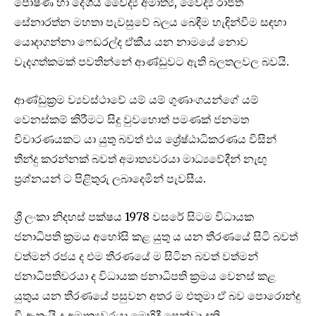
පෝෂණ හා දේශීය වෛද්‍ය අමාත්‍ය, වෛද්‍ය රාජිත
සේනාරත්න මහතා පැවසුවේ බලය බෙඳීම හැඳින්වීම සඳහා
යොදාගන්නා ෆෙඩරල්ද ඒකීය යන නාමයේ නොව
වැදගත්කමක් පවතින්නේ ආණ්ඩුවට ඇති බලතලවල බවයි.
ආණ්ඩුක්‍රම ව්‍යවස්ථාවේ යම් යම් ගුණාංගයන්ගේ යම්
වෙනස්කම් කිරීමට සිදු වුවහොත් පමණක් ජනමත
විචාරණයකට යා යුතු බවත් එය ශ්‍රේෂ්ඨාධිකරණය විසින්
තීන්දු කරන්නක් බවත් අමාත්‍යවරයා මාධ්‍යවේදීන් නැඟු
ප්‍රශ්නයන් ට පිළිතුරු ලබාදෙමින් පැවසීය.
ශ්‍රී ලංකා නිදහස් පක්ෂය 1978 වසරේ සිටම විධායක
ජනාධිපති ක්‍රමය අහෝසි කළ යුතු ය යන තීරණයේ සිටි බවත්
වත්මන් රජය ද එම තීරණයේ ම සිටින බවත් වත්මන්
ජනාධිපතිවරයා ද විධායක ජනාධිපති ක්‍රමය වෙනස් කළ
යුතුය යන තීරණයේ පසුවන අතර ම එතුමා ඒ බව පොරොන්දු
වී ඇතැයි ද අමාත්‍යවරයා මෙහිදී පෙන්වා දුනි.