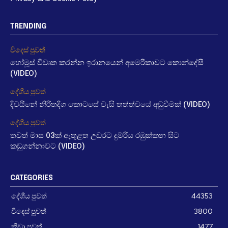
TRENDING
විදෙස් පුවත්
හෝමූස් විවෘත කරන්න ඉරානයෙන් අමෙරිකාවට කොන්දේසී
(VIDEO)
දේශීය පුවත්
දිවයිනේ නිරිතදිග කොටසේ වැසි තත්ත්වයේ අඩුවීමක් (VIDEO)
දේශීය පුවත්
තවත් මාස 03ක් ඇතුළත උඩරට දුම්රිය රඹුක්කන සිට
කඩුගන්නාවට (VIDEO)
CATEGORIES
දේශීය පුවත්
44353
විදෙස් පුවත්
3800
ක්‍රීඩා පුවත්
1477