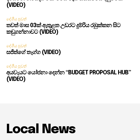
(VIDEO)
දේශීය පුවත්
තවත් මාස 03ක් ඇතුළත උඩරට දුම්රිය රඹුක්කන සිට
කඩුගන්නාවට (VIDEO)
දේශීය පුවත්
සජිත්ගේ තෑග්ග (VIDEO)
දේශීය පුවත්
අයවැයට යෝජනා දෙන්න “BUDGET PROPOSAL HUB”
(VIDEO)
Local News