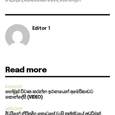
Editor 1
Read more
විදෙස් පුවත්
හෝමූස් විවෘත කරන්න ඉරානයෙන් අමෙරිකාවට
කොන්දේසී (VIDEO)
දේශීය පුවත්
දිවයිනේ නිරිතදිග කොටසේ වැසි තත්ත්වයේ අඩුවීමක්