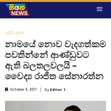
දේශීය පුවත්
නාමයේ නොව වැදගත්කම
පවතින්නේ ආණ්ඩුවට
ඇති බලතලවලයි –
වෛද්‍ය රාජිත සේනාරත්න
By
Editor 1
October 4, 2017