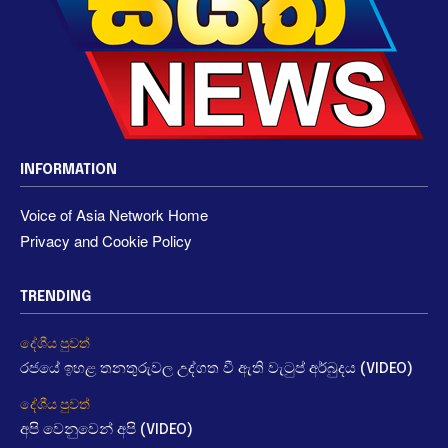
INFORMATION
Voice of Asia Network Home
Privacy and Cookie Policy
TRENDING
දේශීය පුවත්
රජයේ ඉහළ තනතුරුවල උද්ගත වී ඇති වැටුප් අර්බුදය (VIDEO)
දේශීය පුවත්
අපි වෙනුවෙන් අපි (VIDEO)