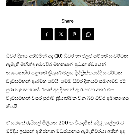
Share
ධීවර දිනය අරඹමින් අද (10) ධීවර හා ජලජ සම්පත් සංවර්ධන
ඇමැති මහින්ද අමරවීර මහතාගේ ප්‍රධානත්වයෙන්
නැගෙනහිර පළාතේ ත්‍රිකුණාමලය දිස්ත්‍රික්කයේදී සංවර්ධන
වැඩසටහන් ආරම්භ වෙයි. මෙම ධීවර දිනයට සමගාමීව රට
පුරා වැඩසටහන් රැසක් අද දිනෙන් ඇරැඹෙන අතර එම
වැඩසටහන් වසර පුරාම ක්‍රියාත්මක වන බව ධීවර අමාත්‍යංශය
කියයි.
ඒ යටතේ රුපියල් මිලියන 200 ක වියදමින් ඉදිවූ ,කල්ලරාව
මිරිදිය ඉස්සන් අභිජනන මධස්ථානය ඇමැතිවරයා අතින් අද