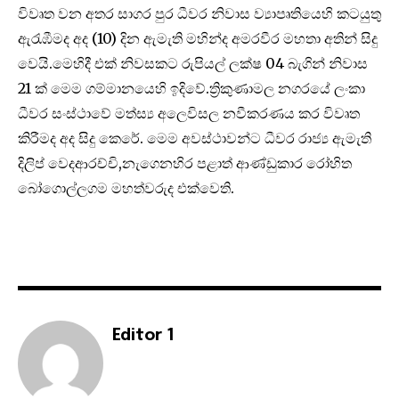
විවෘත වන අතර සාගර පුර ධීවර නිවාස ව්‍යාපෘතියෙහි කටයුතු
ඇරැඹීමද අද (10) දින ඇමැති මහින්ද අමරවීර මහතා අතින් සිදු
වෙයි.මෙහිදී එක් නිවසකට රුපියල් ලක්ෂ 04 බැගින් නිවාස
21 ක් මෙම ගම්මානයෙහි ඉදිවේ.ත්‍රිකුණාමල නගරයේ ලංකා
ධීවර සංස්ථාවේ මත්ස්‍ය අලෙවිසල නවීකරණය කර විවෘත
කිරීමද අද සිදු කෙරේ. මෙම අවස්ථාවන්ට ධීවර රාජ්‍ය ඇමැති
දිලිප් වෙදආරච්චි,නැගෙනහිර පළාත් ආණ්ඩුකාර රෝහිත
බෝගොල්ලගම මහත්වරුද එක්වෙති.
Editor 1