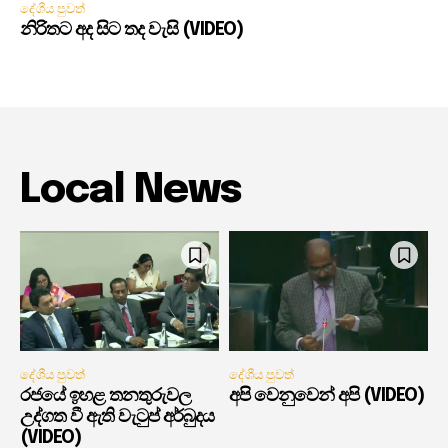
දේශීය පුවත්
නිරිතට අද සිට තද වැසි (VIDEO)
Local News
දේශීය පුවත්
දේශීය පුවත්
රජයේ ඉහළ තනතුරුවල
අපි වෙනුවෙන් අපි (VIDEO)
උද්ගත වී ඇති වැටුප් අර්බුදය
(VIDEO)