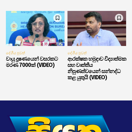
දේශීය පුවත්
දේශීය පුවත්
වායු දූෂණයෙන් වසරකට
ආරක්ෂක හමුදාව විද්‍යාත්මක
මරණ 7000ක් (VIDEO)
සහ වෘත්තීය
නිපුණත්වයෙන් සන්නද්ධ
කළ යුතුයි (VIDEO)