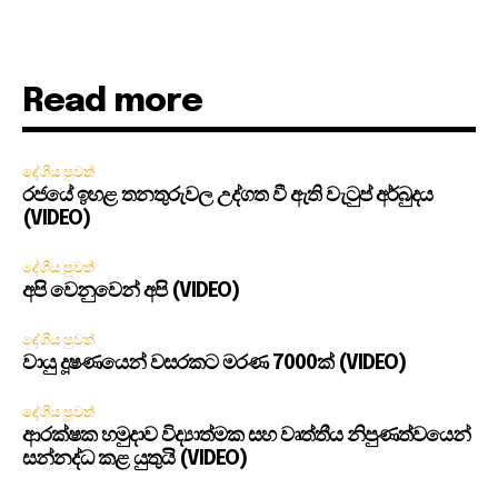
Read more
දේශීය පුවත්
රජයේ ඉහළ තනතුරුවල උද්ගත වී ඇති වැටුප් අර්බුදය
(VIDEO)
දේශීය පුවත්
අපි වෙනුවෙන් අපි (VIDEO)
දේශීය පුවත්
වායු දූෂණයෙන් වසරකට මරණ 7000ක් (VIDEO)
දේශීය පුවත්
ආරක්ෂක හමුදාව විද්‍යාත්මක සහ වෘත්තීය නිපුණත්වයෙන්
සන්නද්ධ කළ යුතුයි (VIDEO)