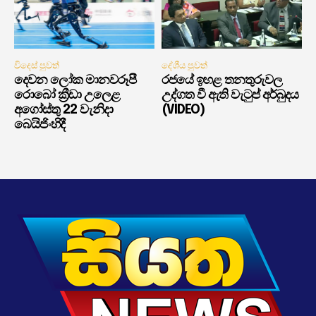
විදෙස් පුවත්
දේශීය පුවත්
දෙවන ලෝක මානවරූපී
රජයේ ඉහළ තනතුරුවල
රොබෝ ක්‍රීඩා උලෙළ
උද්ගත වී ඇති වැටුප් අර්බුදය
අගෝස්තු 22 වැනිදා
(VIDEO)
බෙයිජිංහිදී