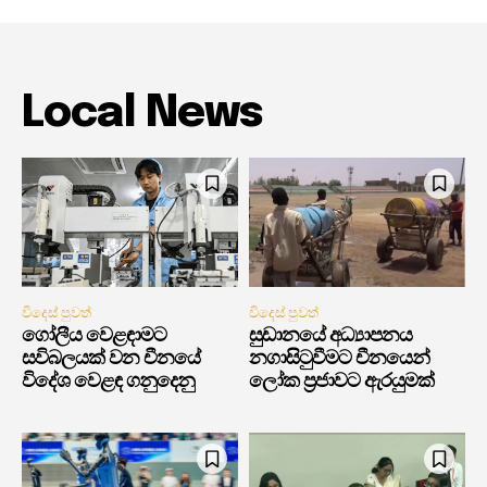
Local News
විදෙස් පුවත්
විදෙස් පුවත්
ගෝලීය වෙළඳාමට
සුඩානයේ අධ්‍යාපනය
සවිබලයක් වන චීනයේ
නගාසිටුවීමට චීනයෙන්
විදේශ වෙළඳ ගනුදෙනු
ලෝක ප්‍රජාවට ඇරයුමක්