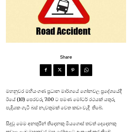
Share
මහනුවර මහියංගණ ප්‍රධාන මාර්ගයේ ‍ගෝනවල ප්‍රදේශයේදී
ඊයේ (10) පෙරවරු 7.00 ට පමණ මෝටර් රථයක් යතුරු
පැදියක ගැටී බස් නැවතුමක් වෙත කඩා වැදී තිබේ.
සිදුවූ මෙම අනතුරින් තිදෙනකු මියගොස් තවත් දෙදෙනකු
තුවාල ලැබ මහනුවර මහ රෝහලට ඇතුළත් කර තිබේ.