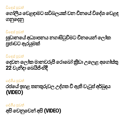
විදෙස් පුවත්
ගෝලීය වෙළඳාමට සවිබලයක් වන චීනයේ විදේශ වෙළඳ
ගනුදෙනු
විදෙස් පුවත්
සුඩානයේ අධ්‍යාපනය නගාසිටුවීමට චීනයෙන් ලෝක
ප්‍රජාවට ඇරයුමක්
විදෙස් පුවත්
දෙවන ලෝක මානවරූපී රොබෝ ක්‍රීඩා උලෙළ අගෝස්තු
22 වැනිදා බෙයිජිංහිදී
දේශීය පුවත්
රජයේ ඉහළ තනතුරුවල උද්ගත වී ඇති වැටුප් අර්බුදය
(VIDEO)
දේශීය පුවත්
අපි වෙනුවෙන් අපි (VIDEO)