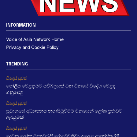
INFORMATION
Voice of Asia Network Home
Privacy and Cookie Policy
TRENDING
විදෙස් පුවත්
ගෝලීය වෙළඳාමට සවිබලයක් වන චීනයේ විදේශ වෙළඳ
ගනුදෙනු
විදෙස් පුවත්
සුඩානයේ අධ්‍යාපනය නගාසිටුවීමට චීනයෙන් ලෝක ප්‍රජාවට
ඇරයුමක්
විදෙස් පුවත්
දෙවන ලෝක මානවරූපී රොබෝ ක්‍රීඩා උලෙළ අගෝස්තු 22