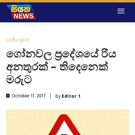
දේශීය පුවත්
ගෝනවල ප්‍රදේශයේ රිය
අනතුරක් – තිදෙනෙක්
මරුට
By
Editor 1
October 11, 2017