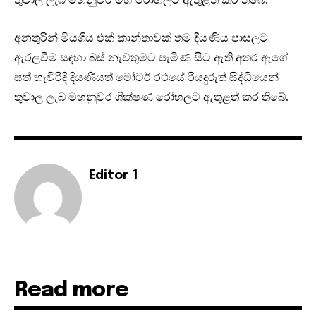
අනතුරින් මියගිය එක් කාන්තාවක් තම දියණිය පාසලට
ඇරලවීම සඳහා බස් නැවතුමට පැමිණ සිට ඇති අතර ඇගේ
සත් හැවිරිදි දියණියත් මෝටර් රථයේ රියදුරුත් සිද්ධියෙන්
තුවාල ලැබ මහනුවර ශික්ෂණ රෝහලට ඇතුළත් කර තිබේ.
Editor 1
Read more