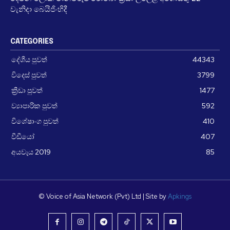
වැනිදා බෙයිජිංහිදී
CATEGORIES
දේශීය පුවත්
44343
විදෙස් පුවත්
3799
ක්‍රීඩා පුවත්
1477
ව්‍යාපාරික පුවත්
592
විශේෂාංග පුවත්
410
වීඩීයෝ
407
අයවැය 2019
85
© Voice of Asia Network (Pvt) Ltd | Site by
Apkings