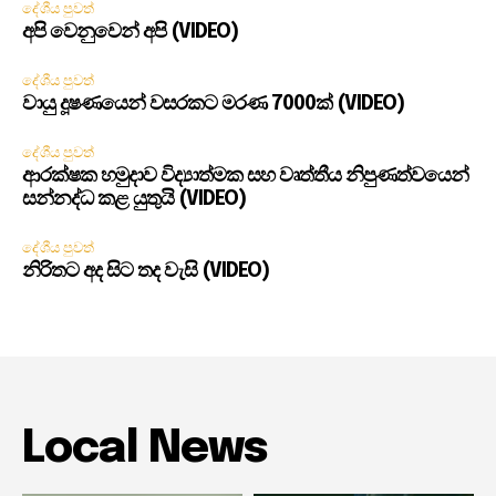
දේශීය පුවත්
අපි වෙනුවෙන් අපි (VIDEO)
දේශීය පුවත්
වායු දූෂණයෙන් වසරකට මරණ 7000ක් (VIDEO)
දේශීය පුවත්
ආරක්ෂක හමුදාව විද්‍යාත්මක සහ වෘත්තීය නිපුණත්වයෙන්
සන්නද්ධ කළ යුතුයි (VIDEO)
දේශීය පුවත්
නිරිතට අද සිට තද වැසි (VIDEO)
Local News