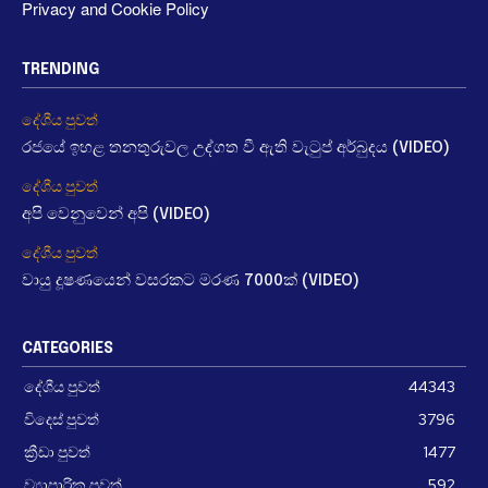
Privacy and Cookie Policy
TRENDING
දේශීය පුවත්
රජයේ ඉහළ තනතුරුවල උද්ගත වී ඇති වැටුප් අර්බුදය (VIDEO)
දේශීය පුවත්
අපි වෙනුවෙන් අපි (VIDEO)
දේශීය පුවත්
වායු දූෂණයෙන් වසරකට මරණ 7000ක් (VIDEO)
CATEGORIES
දේශීය පුවත්
44343
විදෙස් පුවත්
3796
ක්‍රීඩා පුවත්
1477
ව්‍යාපාරික පුවත්
592