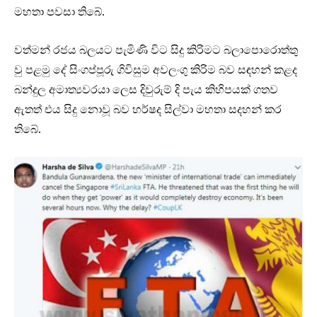
මහතා පවසා තිබේ.
වත්මන් රජය බලයට පැමිණි විට සිදු කිරිමට බලාපොරොත්තු
වු පළමු දේ සිංගප්පූරු ගිවිසුම අවලංගු කිරිම බව සඳහන් කළද
බන්දුල අමාත්‍යවරයා ලෙස දිවුරුම් දි පැය කිහිපයක් ගතව
ඇතත් එය සිදු නොවූ බව හර්ෂද සිල්වා මහතා සදහන් කර
තිබේ.