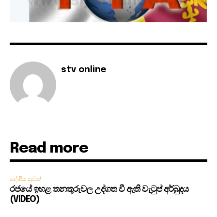
stv online
Read more
දේශීය පුවත්
රජයේ ඉහළ තනතුරුවල උද්ගත වී ඇති වැටුප් අර්බුදය
(VIDEO)