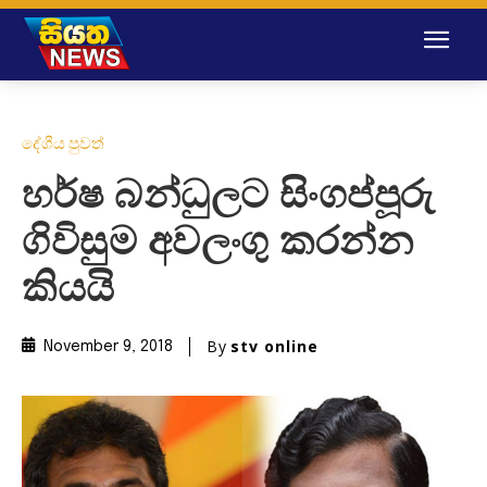
දේශීය පුවත්
හර්ෂ බන්ධුලට සිංගප්පූරු
ගිවිසුම අවලංගු කරන්න
කියයි
By
stv online
November 9, 2018