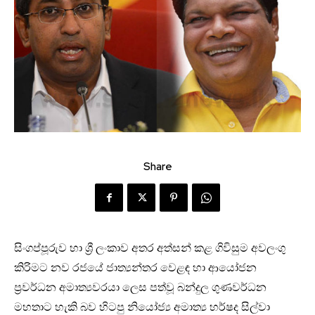
Share
සිංගප්පූරුව හා ශ්‍රී ලංකාව අතර අත්සන් කළ ගිවිසුම අවලංගු
කිරිමට නව රජයේ ජාත්‍යන්තර වෙළඳ හා ආයෝජන
ප්‍රවර්ධන අමාත්‍යවරයා ලෙස පත්වූ බන්දුල ගුණවර්ධන
මහතාට හැකි බව හිටපු නියෝජ්‍ය අමාත්‍ය හර්ෂද සිල්වා