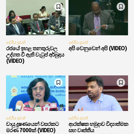
දේශීය පුවත්
දේශීය පුවත්
රජයේ ඉහළ තනතුරුවල
අපි වෙනුවෙන් අපි (VIDEO)
උද්ගත වී ඇති වැටුප් අර්බුදය
(VIDEO)
දේශීය පුවත්
දේශීය පුවත්
වායු දූෂණයෙන් වසරකට
ආරක්ෂක හමුදාව විද්‍යාත්මක
මරණ 7000ක් (VIDEO)
සහ වෘත්තීය