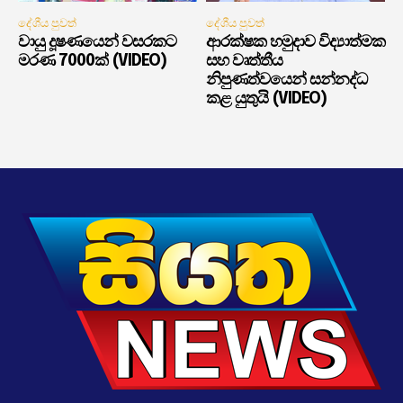
දේශීය පුවත්
දේශීය පුවත්
වායු දූෂණයෙන් වසරකට
ආරක්ෂක හමුදාව විද්‍යාත්මක
මරණ 7000ක් (VIDEO)
සහ වෘත්තීය
නිපුණත්වයෙන් සන්නද්ධ
කළ යුතුයි (VIDEO)