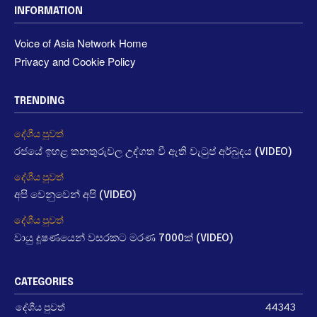
INFORMATION
Voice of Asia Network Home
Privacy and Cookie Policy
TRENDING
දේශීය පුවත්
රජයේ ඉහළ තනතුරුවල උද්ගත වී ඇති වැටුප් අර්බුදය (VIDEO)
දේශීය පුවත්
අපි වෙනුවෙන් අපි (VIDEO)
දේශීය පුවත්
වායු දූෂණයෙන් වසරකට මරණ 7000ක් (VIDEO)
CATEGORIES
දේශීය පුවත්
44343