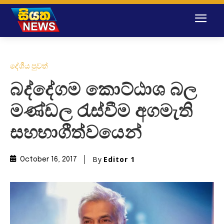
දේශීය පුවත්
බද්දේගම කොට්ඨාශ බල
මණ්ඩල රැස්වීම අගමැති
සහභාගීත්වයෙන්
By
Editor 1
October 16, 2017