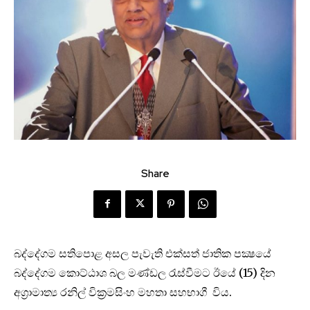
Share
බද්දේගම සතිපොළ අසල පැවැති එක්සත් ජාතික පක්‍ෂයේ
බද්දේගම කොට්ඨාශ බල මණ්ඩල රැස්වීමට ඊයේ (15) දින
අග්‍රාමාත්‍ය රනිල් වික්‍රමසිංහ මහතා සහභාගී විය.