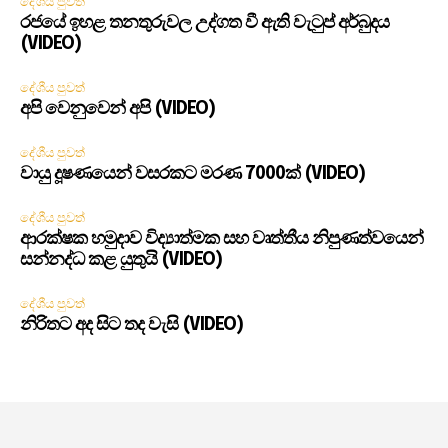
දේශීය පුවත්
රජයේ ඉහළ තනතුරුවල උද්ගත වී ඇති වැටුප් අර්බුදය
(VIDEO)
දේශීය පුවත්
අපි වෙනුවෙන් අපි (VIDEO)
දේශීය පුවත්
වායු දූෂණයෙන් වසරකට මරණ 7000ක් (VIDEO)
දේශීය පුවත්
ආරක්ෂක හමුදාව විද්‍යාත්මක සහ වෘත්තීය නිපුණත්වයෙන්
සන්නද්ධ කළ යුතුයි (VIDEO)
දේශීය පුවත්
නිරිතට අද සිට තද වැසි (VIDEO)