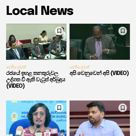
Local News
දේශීය පුවත්
දේශීය පුවත්
රජයේ ඉහළ තනතුරුවල
අපි වෙනුවෙන් අපි (VIDEO)
උද්ගත වී ඇති වැටුප් අර්බුදය
(VIDEO)