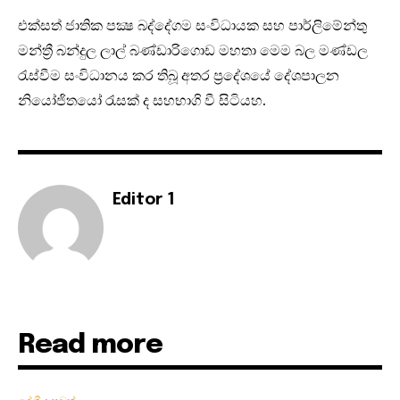
එක්සත් ජාතික පක්‍ෂ බද්දේගම සංවිධායක සහ පාර්ලිමේන්තු
මන්ත්‍රී බන්දුල ලාල් බණ්ඩාරිගොඩ මහතා මෙම බල මණ්ඩල
රැස්වීම සංවිධානය කර තිබූ අතර ප්‍රදේශයේ දේශපාලන
නියෝජිතයෝ රැසක් ද සහභාගි වී සිටියහ.
Editor 1
Read more