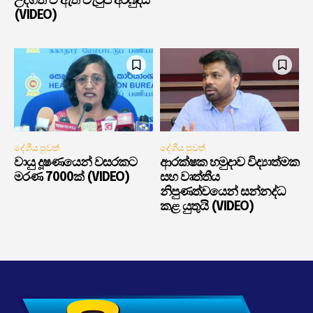
උද්ගත වී ඇති වැටුප් අර්බුදය
(VIDEO)
දේශීය පුවත්
දේශීය පුවත්
වායු දූෂණයෙන් වසරකට
ආරක්ෂක හමුදාව විද්‍යාත්මක
මරණ 7000ක් (VIDEO)
සහ වෘත්තීය
නිපුණත්වයෙන් සන්නද්ධ
කළ යුතුයි (VIDEO)