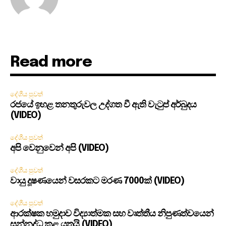
Read more
දේශීය පුවත්
රජයේ ඉහළ තනතුරුවල උද්ගත වී ඇති වැටුප් අර්බුදය
(VIDEO)
දේශීය පුවත්
අපි වෙනුවෙන් අපි (VIDEO)
දේශීය පුවත්
වායු දූෂණයෙන් වසරකට මරණ 7000ක් (VIDEO)
දේශීය පුවත්
ආරක්ෂක හමුදාව විද්‍යාත්මක සහ වෘත්තීය නිපුණත්වයෙන්
සන්නද්ධ කළ යුතුයි (VIDEO)