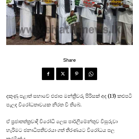
Share
දකුණු පළාත් සභාවේ එජාප මන්ත්‍රීවරු පිරිසක් අද (13) කළුපටි
පැලද විරෝධතාවයක නිරත වි තිබේ.
ඒ ප්‍රජාතත්ත්‍රවාදි විරෝධි ලෙස පාර්ලිමේන්තුව විසුරුවා
හැරිමට ජනාධිපතිවරයා ගත් තිරණයට විරෝධය පල
කරමින්ය.