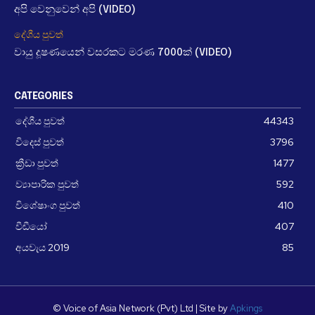
අපි වෙනුවෙන් අපි (VIDEO)
දේශීය පුවත්
වායු දූෂණයෙන් වසරකට මරණ 7000ක් (VIDEO)
CATEGORIES
දේශීය පුවත්
44343
විදෙස් පුවත්
3796
ක්‍රීඩා පුවත්
1477
ව්‍යාපාරික පුවත්
592
විශේෂාංග පුවත්
410
වීඩීයෝ
407
අයවැය 2019
85
© Voice of Asia Network (Pvt) Ltd | Site by
Apkings