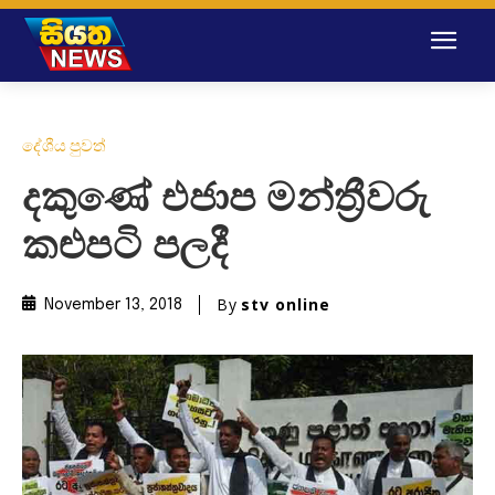
දේශීය පුවත්
දකුණේ එජාප මන්ත්‍රීවරු
කළුපටි පලදී
By
stv online
November 13, 2018