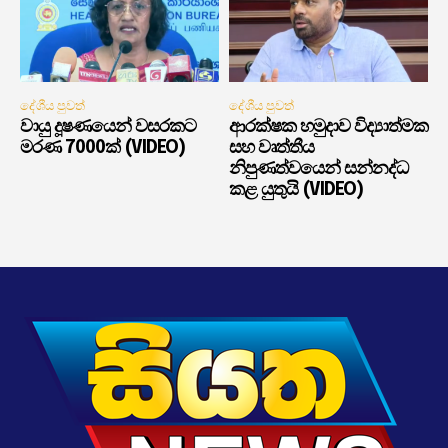
දේශීය පුවත්
දේශීය පුවත්
වායු දූෂණයෙන් වසරකට
ආරක්ෂක හමුදාව විද්‍යාත්මක
මරණ 7000ක් (VIDEO)
සහ වෘත්තීය
නිපුණත්වයෙන් සන්නද්ධ
කළ යුතුයි (VIDEO)