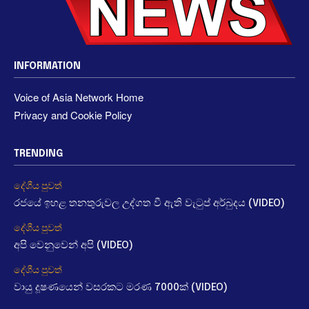
INFORMATION
Voice of Asia Network Home
Privacy and Cookie Policy
TRENDING
දේශීය පුවත්
රජයේ ඉහළ තනතුරුවල උද්ගත වී ඇති වැටුප් අර්බුදය (VIDEO)
දේශීය පුවත්
අපි වෙනුවෙන් අපි (VIDEO)
දේශීය පුවත්
වායු දූෂණයෙන් වසරකට මරණ 7000ක් (VIDEO)