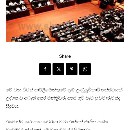
Share
මේ වන විටත් පාර්ලිමේන්තුවේ දැඩ් උණුසුමිකාරි තත්ත්වයක්
උද්ගත වි අැති අතර මන්ත්‍රිවරු අතර ගුටි බැට හුවමාරුවත්ද
සිදුවිය.
එමෙන්ම කථානායකවරයා වටා එක්සත් ජාතික පක්ෂ
මන්ත්‍රිවරුන් රැසක් මේ වන විට රැදි සිටිනවා.