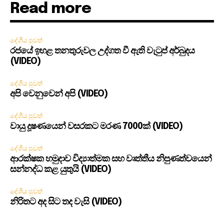
Read more
දේශීය පුවත්
රජයේ ඉහළ තනතුරුවල උද්ගත වී ඇති වැටුප් අර්බුදය
(VIDEO)
දේශීය පුවත්
අපි වෙනුවෙන් අපි (VIDEO)
දේශීය පුවත්
වායු දූෂණයෙන් වසරකට මරණ 7000ක් (VIDEO)
දේශීය පුවත්
ආරක්ෂක හමුදාව විද්‍යාත්මක සහ වෘත්තීය නිපුණත්වයෙන්
සන්නද්ධ කළ යුතුයි (VIDEO)
දේශීය පුවත්
නිරිතට අද සිට තද වැසි (VIDEO)