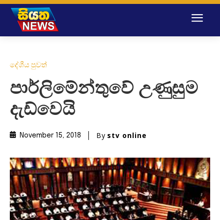
දේශීය පුවත්
පාර්ලිමේන්තුවේ උණුසුම
දැඩ්වෙයි
By
stv online
November 15, 2018