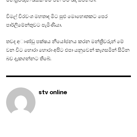
විමල් විරවංශ මහතාද මිට සුළු මොහාෙතකට පෙර
පාර්ලිමේන්තුවට පැමිණියා.
තවද අාණ්ඩු පක්ෂය නියෝජනය කරන මන්ත්‍රිවරුන් මේ
වන විට හොරා හොරා අපිට එපා යනුවෙන් කෑගසමින් සිටින
බව දැකගන්නට තිබේ.
stv online