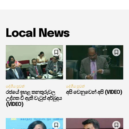
Local News
දේශීය පුවත්
දේශීය පුවත්
රජයේ ඉහළ තනතුරුවල
අපි වෙනුවෙන් අපි (VIDEO)
උද්ගත වී ඇති වැටුප් අර්බුදය
(VIDEO)