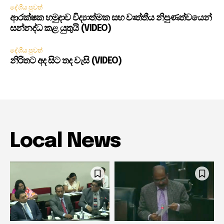
දේශීය පුවත්
ආරක්ෂක හමුදාව විද්‍යාත්මක සහ වෘත්තීය නිපුණත්වයෙන්
සන්නද්ධ කළ යුතුයි (VIDEO)
දේශීය පුවත්
නිරිතට අද සිට තද වැසි (VIDEO)
Local News