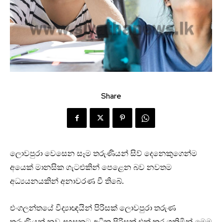
Share
ලොවපුරා වෙසෙන සෑම තරුණියන් සිව් දෙනෙකුගෙන්ම
අයෙක් මානසික ගැටළුකින් පෙළෙන බව නවතම
අධ්‍යයනයකින් අනාවරණ වී තිබේ.
එංගලන්තයේ විද්‍යාඥයින් පිරිසක් ලොවපුරා තරුණ
තරුණියන් නව දහසකට අධික පිරිසක් එක් කර ගනිමින් මෙම