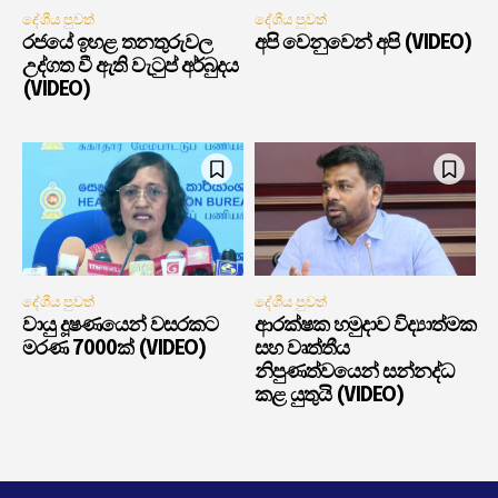
දේශීය පුවත්
දේශීය පුවත්
රජයේ ඉහළ තනතුරුවල
අපි වෙනුවෙන් අපි (VIDEO)
උද්ගත වී ඇති වැටුප් අර්බුදය
(VIDEO)
දේශීය පුවත්
දේශීය පුවත්
වායු දූෂණයෙන් වසරකට
ආරක්ෂක හමුදාව විද්‍යාත්මක
මරණ 7000ක් (VIDEO)
සහ වෘත්තීය
නිපුණත්වයෙන් සන්නද්ධ
කළ යුතුයි (VIDEO)