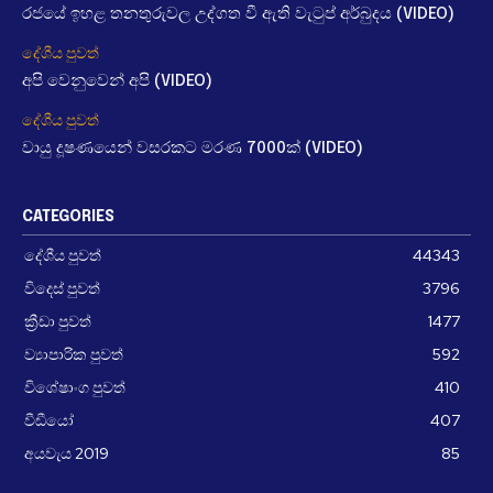
රජයේ ඉහළ තනතුරුවල උද්ගත වී ඇති වැටුප් අර්බුදය (VIDEO)
දේශීය පුවත්
අපි වෙනුවෙන් අපි (VIDEO)
දේශීය පුවත්
වායු දූෂණයෙන් වසරකට මරණ 7000ක් (VIDEO)
CATEGORIES
දේශීය පුවත්
44343
විදෙස් පුවත්
3796
ක්‍රීඩා පුවත්
1477
ව්‍යාපාරික පුවත්
592
විශේෂාංග පුවත්
410
වීඩීයෝ
407
අයවැය 2019
85