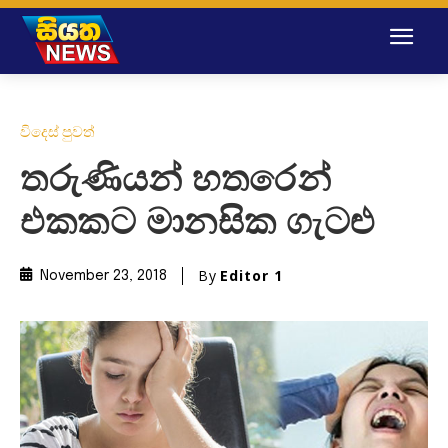
විදෙස් පුවත්
තරුණියන් හතරෙන්
එකකට මානසික ගැටළු
By
Editor 1
November 23, 2018