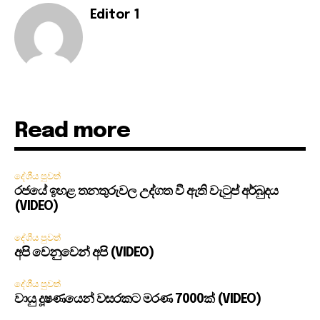
Editor 1
Read more
දේශීය පුවත්
රජයේ ඉහළ තනතුරුවල උද්ගත වී ඇති වැටුප් අර්බුදය
(VIDEO)
දේශීය පුවත්
අපි වෙනුවෙන් අපි (VIDEO)
දේශීය පුවත්
වායු දූෂණයෙන් වසරකට මරණ 7000ක් (VIDEO)