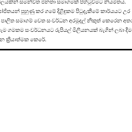
ඩලයකින් සමන්විත ජනතා සමාගමක් පිහිටුවීමට නියමිතය.
ිතයන් පුහුණු කර ගමේ දිළිඳුකම පිටුදැකීමේ කාර්යයට උර
‍රජා පාලිත සමාගම් වෙත සංවර්ධන අරමුදල් නිකුත් කෙරෙන අත
ෑම ගමකම සංවර්ධනයට රුපියල් මිලියනයක් බැගින් ලබා දී
 ක්‍රියාත්මක කෙරේ.