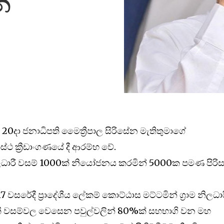
්
 20දා ජනාධිපති මෛත්‍රීපාල සිරිසේන මැතිතුමාගේ
ස්ථ ක්‍රීඩාංගණයේ දී ආරම්භ වේ.
නිලධාරී වසම් 1000ක් නියෝජනය කරමින් 5000ක පමණ පිරිස
සරේදී ප්‍රාදේශීය ලේකම් කොට්ඨාස මට්ටමින් ග්‍රාම නිලධාර
ී වසම්වල වෙසෙන පවුල්වලින් 80%ක් සහභාගි වන මහ