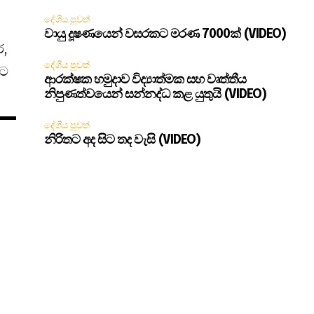
දේශීය පුවත්
වායු දූෂණයෙන් වසරකට මරණ 7000ක් (VIDEO)
ර,
දේශීය පුවත්
මට
ආරක්ෂක හමුදාව විද්‍යාත්මක සහ වෘත්තීය
නිපුණත්වයෙන් සන්නද්ධ කළ යුතුයි (VIDEO)
දේශීය පුවත්
නිරිතට අද සිට තද වැසි (VIDEO)