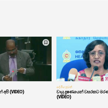
දේශීය පුවත්
් අපි (VIDEO)
වායු දූෂණයෙන් වසරකට මර
(VIDEO)