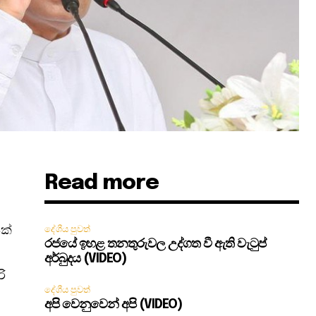
Read more
ක්
දේශීය පුවත්
රජයේ ඉහළ තනතුරුවල උද්ගත වී ඇති වැටුප්
අර්බුදය (VIDEO)
ි
දේශීය පුවත්
අපි වෙනුවෙන් අපි (VIDEO)