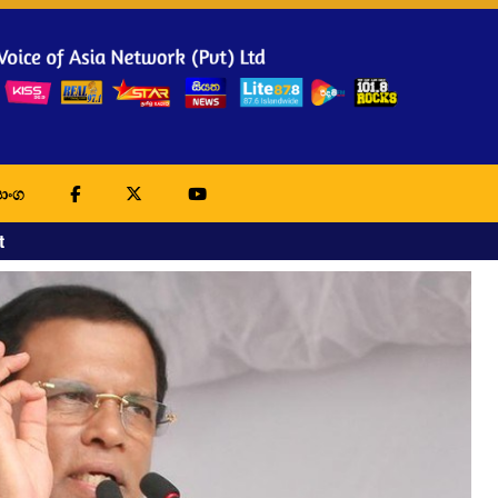
ාංග
t