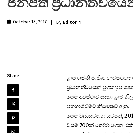
ජනපති ප්‍රධානත්වයෙන
By
Editor 1
October 18, 2017
Share
ග්‍රාම ශක්ති ජාතික වැඩසටහන
ප්‍රධානත්වයෙන් සුගතදාස ගෘහ
මෙම අවස්ථාව සඳහා ග්‍රාම 
සහභාගිවීමට නියමිතව ඇත.
මෙම වැඩසටහන යට‍තේ, 2017 ව
වසම් 700ක් තෝරා ගෙන, එක