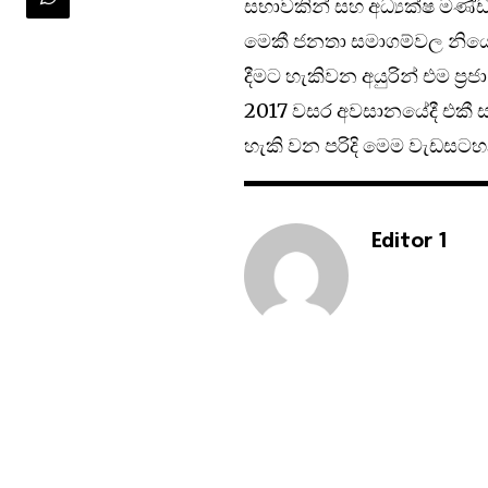
සභාවකින් සහ අධ්‍යක්ෂ මණ්
මෙකී ජනතා සමාගම්වල නියෝජ
දී‍මට හැකිවන අයුරින් එම ප්
2017 වසර අවසානයේදී එකී ස
හැකි වන පරිදි මෙම වැඩසටහන
Editor 1