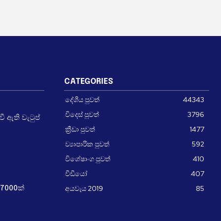
CATEGORIES
දේශීය පුවත්
44343
විදෙස් පුවත්
3796
 ඇති වැටුප්
ක්‍රීඩා පුවත්
1477
ව්‍යාපාරික පුවත්
592
විශේෂාංග පුවත්
410
වීඩීයෝ
407
අයවැය 2019
85
7000ක්