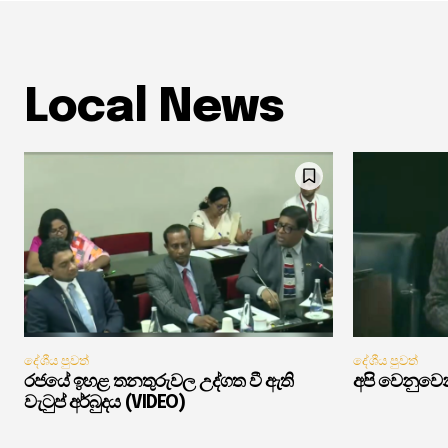
Local News
දේශීය පුවත්
දේශීය පුවත්
රජයේ ඉහළ තනතුරුවල උද්ගත වී ඇති
අපි වෙනුවෙන
වැටුප් අර්බුදය (VIDEO)