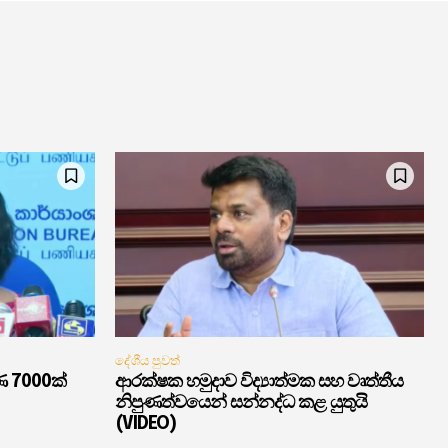
දේශීය පුවත්
ණ 7000ක්
ආරක්ෂක හමුදාව විද්‍යාත්මක සහ වෘත්තීය
නිපුණත්වයෙන් සන්නද්ධ කළ යුතුයි
(VIDEO)