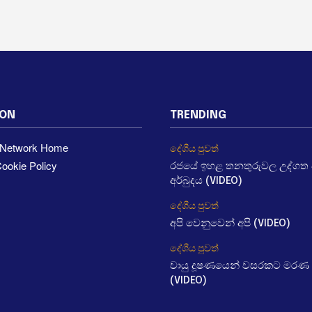
ION
TRENDING
a Network Home
දේශීය පුවත්
ookie Policy
රජයේ ඉහළ තනතුරුවල උද්ගත වී
අර්බුදය (VIDEO)
දේශීය පුවත්
අපි වෙනුවෙන් අපි (VIDEO)
දේශීය පුවත්
වායු දූෂණයෙන් වසරකට මරණ 
(VIDEO)