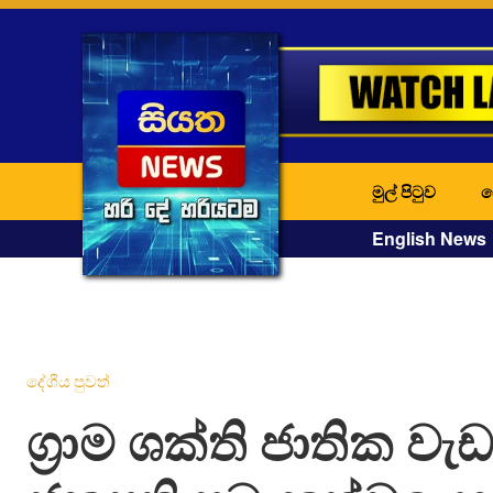
මුල් පිටුව
ද
English News
දේශීය පුවත්
ග්‍රාම ශක්ති ජාතික 