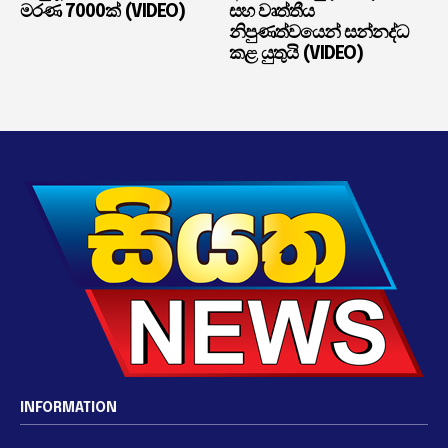
මරණ 7000ක් (VIDEO)
සහ වෘත්තීය
නිපුණත්වයෙන් සන්නද්ධ
කළ යුතුයි (VIDEO)
INFORMATION