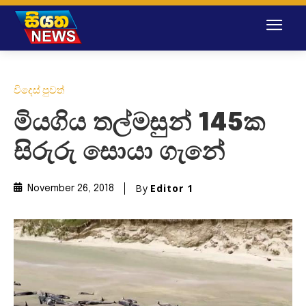
විදෙස් පුවත්
මියගිය තල්මසුන් 145ක
සිරුරු සොයා ගැනේ
By
Editor 1
November 26, 2018