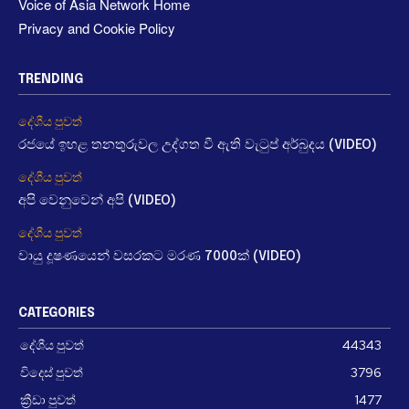
Voice of Asia Network Home
Privacy and Cookie Policy
TRENDING
දේශීය පුවත්
රජයේ ඉහළ තනතුරුවල උද්ගත වී ඇති වැටුප් අර්බුදය (VIDEO)
දේශීය පුවත්
අපි වෙනුවෙන් අපි (VIDEO)
දේශීය පුවත්
වායු දූෂණයෙන් වසරකට මරණ 7000ක් (VIDEO)
CATEGORIES
දේශීය පුවත්
44343
විදෙස් පුවත්
3796
ක්‍රීඩා පුවත්
1477