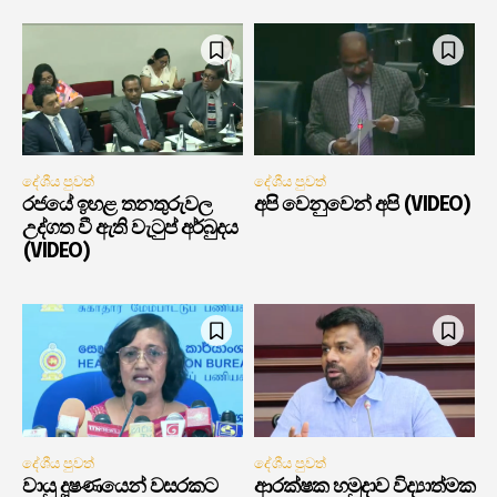
දේශීය පුවත්
දේශීය පුවත්
රජයේ ඉහළ තනතුරුවල
අපි වෙනුවෙන් අපි (VIDEO)
උද්ගත වී ඇති වැටුප් අර්බුදය
(VIDEO)
දේශීය පුවත්
දේශීය පුවත්
වායු දූෂණයෙන් වසරකට
ආරක්ෂක හමුදාව විද්‍යාත්මක