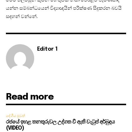
යන්න සම්බන්ධයෙන් විද්‍යාඥයින් පරීක්ෂණ සිදුකරන බවයි
සඳහන් වන්නේ.
Editor 1
Read more
දේශීය පුවත්
රජයේ ඉහළ තනතුරුවල උද්ගත වී ඇති වැටුප් අර්බුදය
(VIDEO)