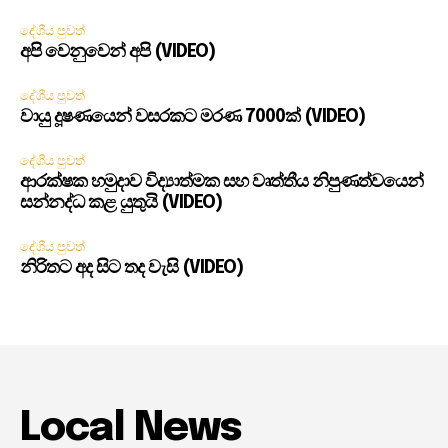
දේශීය පුවත්
අපි වෙනුවෙන් අපි (VIDEO)
දේශීය පුවත්
වායු දූෂණයෙන් වසරකට මරණ 7000ක් (VIDEO)
දේශීය පුවත්
ආරක්ෂක හමුදාව විද්‍යාත්මක සහ වෘත්තීය නිපුණත්වයෙන්
සන්නද්ධ කළ යුතුයි (VIDEO)
දේශීය පුවත්
නිරිතට අද සිට තද වැසි (VIDEO)
Local News