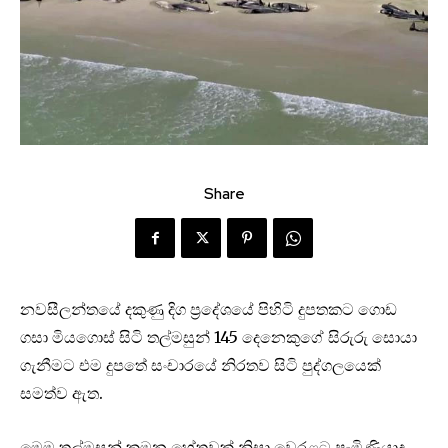
Share
නවසීලන්තයේ දකුණු දිග ප්‍රදේශයේ පිහිටි දුපතකට ගොඩ
ගසා මියගොස් සිටි තල්මසුන් 145 දෙනෙකුගේ සිරුරු සොයා
ගැනීමට එම දුපතේ සංචාරයේ නිරතව සිටි පුද්ගලයෙක්
සමත්ව ඇත.
මෙම තල්මසුන් කුමන හේතුවක් නිසා වෙරළට පැමිණියාද