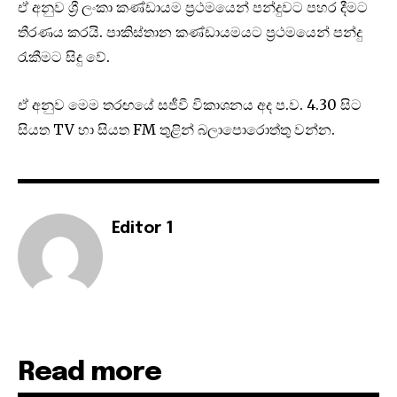
ඒ අනුව ශ්‍රී ලංකා කණ්ඩායම ප්‍රථමයෙන් පන්දුවට පහර දීමට
තීරණය කරයි. පාකිස්තාන කණ්ඩායමයට ප්‍රථමයෙන් පන්දු
රැකීමට සිදු වේ.
ඒ අනුව මෙම තරඟයේ සජීවී විකාශනය අද ‍ප.ව. 4.30 සිට
සියත TV හා සියත FM තුළින් බලාපොරොත්තු වන්න.
Editor 1
Read more