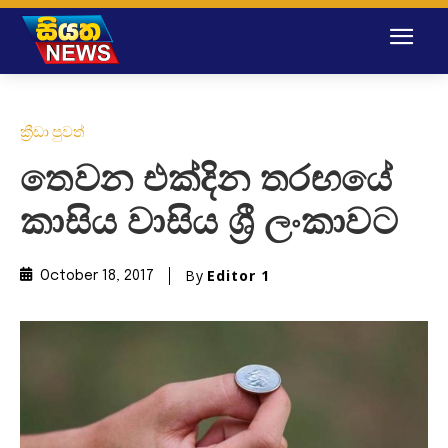
ක්‍රීඩා පුවත්
තෙවන එක්දින තරඟයේ
කාසිය වාසිය ශ්‍රී ලංකාවට
By
Editor 1
October 18, 2017