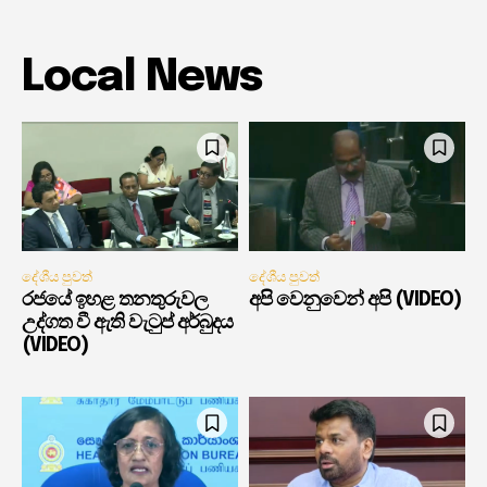
Local News
දේශීය පුවත්
දේශීය පුවත්
රජයේ ඉහළ තනතුරුවල
අපි වෙනුවෙන් අපි (VIDEO)
උද්ගත වී ඇති වැටුප් අර්බුදය
(VIDEO)