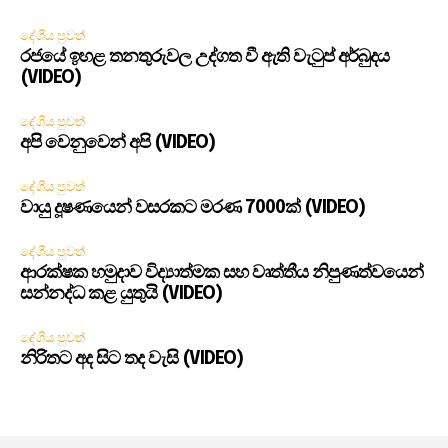
දේශීය පුවත්
රජයේ ඉහළ තනතුරුවල උද්ගත වී ඇති වැටුප් අර්බුදය
(VIDEO)
දේශීය පුවත්
අපි වෙනුවෙන් අපි (VIDEO)
දේශීය පුවත්
වායු දූෂණයෙන් වසරකට මරණ 7000ක් (VIDEO)
දේශීය පුවත්
ආරක්ෂක හමුදාව විද්‍යාත්මක සහ වෘත්තීය නිපුණත්වයෙන්
සන්නද්ධ කළ යුතුයි (VIDEO)
දේශීය පුවත්
නිරිතට අද සිට තද වැසි (VIDEO)