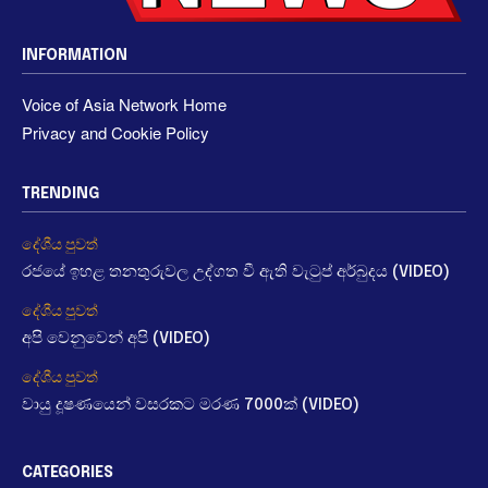
INFORMATION
Voice of Asia Network Home
Privacy and Cookie Policy
TRENDING
දේශීය පුවත්
රජයේ ඉහළ තනතුරුවල උද්ගත වී ඇති වැටුප් අර්බුදය (VIDEO)
දේශීය පුවත්
අපි වෙනුවෙන් අපි (VIDEO)
දේශීය පුවත්
වායු දූෂණයෙන් වසරකට මරණ 7000ක් (VIDEO)
CATEGORIES