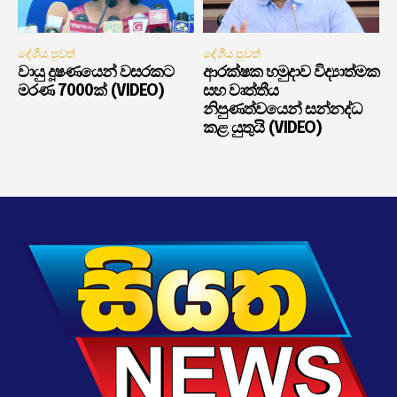
දේශීය පුවත්
දේශීය පුවත්
වායු දූෂණයෙන් වසරකට
ආරක්ෂක හමුදාව විද්‍යාත්මක
මරණ 7000ක් (VIDEO)
සහ වෘත්තීය
නිපුණත්වයෙන් සන්නද්ධ
කළ යුතුයි (VIDEO)