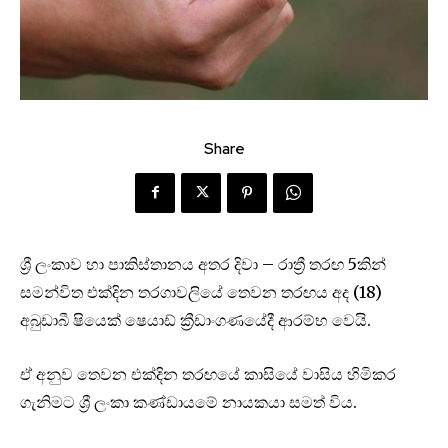
Share
ශ්‍රී ලංකාව හා පාකිස්තානය අතර දිවා – රාත්‍රී තරඟ 5කින්
සමන්විත එක්දින තරගාවලියේ තෙවන තරඟය අද (18)
අබුඩාබී ෂියෙක් ෂෙයාඩ් ක්‍රීඩාංගණයේදී ආරම්භ වෙයි.
ඒ අනුව තෙවන එක්දින තරඟයේ කාසියේ වාසිය හිමිකර
ගැනිමට ශ්‍රී ලංකා කණ්ඩායමේ නායකයා සමත් විය.