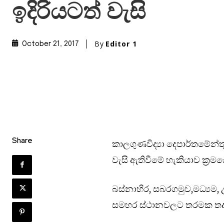
ඉදිරියටත් වැසි
By
Editor 1
October 21, 2017
Share
කාලගුණවිද්‍යා දෙපාර්තමේන්තු
වැසි ඇතිවීමේ හැකියාව ක්‍රම
බස්නාහිර, සබරගමුව,මධ්‍යම,
සමහර ස්ථානවලට තරමක තද ව