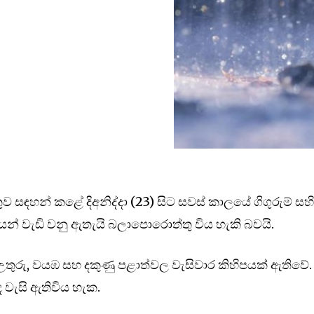
ව සඳහන් කළේ දිඅනිද්දා (23) සිට සවස් කාලයේ ගිගුරුම් සහ
යෙන් වැඩි වනු ඇතැයි බලාපොරොත්තු විය හැකි බවයි.
 උතුරු, වයඹ සහ දකුණු පළාත්වල වැසිවාර කිහිපයක් ඇතිවේ.
ැසි ඇතිවිය හැක.