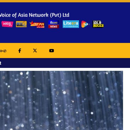
ාංග
t