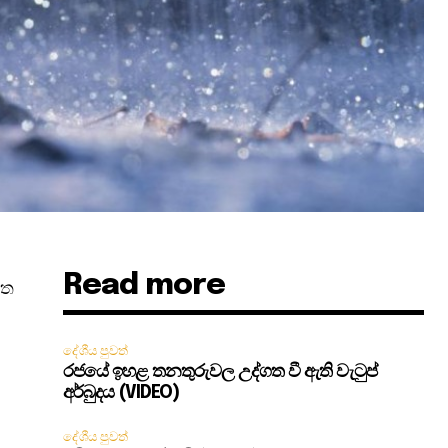
Read more
ිත
දේශීය පුවත්
රජයේ ඉහළ තනතුරුවල උද්ගත වී ඇති වැටුප්
අර්බුදය (VIDEO)
දේශීය පුවත්