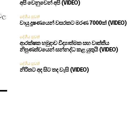
අපි වෙනුවෙන් අපි (VIDEO)
ශවල
දේශීය පුවත්
වායු දූෂණයෙන් වසරකට මරණ 7000ක් (VIDEO)
දේශීය පුවත්
ආරක්ෂක හමුදාව විද්‍යාත්මක සහ වෘත්තීය
නිපුණත්වයෙන් සන්නද්ධ කළ යුතුයි (VIDEO)
දේශීය පුවත්
නිරිතට අද සිට තද වැසි (VIDEO)