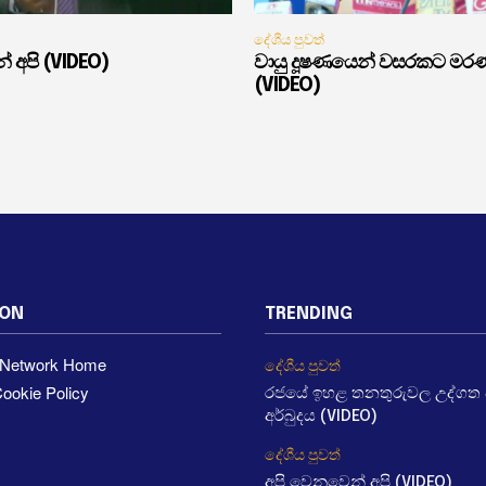
දේශීය පුවත්
් අපි (VIDEO)
වායු දූෂණයෙන් වසරකට මර
(VIDEO)
ION
TRENDING
a Network Home
දේශීය පුවත්
ookie Policy
රජයේ ඉහළ තනතුරුවල උද්ගත වී
අර්බුදය (VIDEO)
දේශීය පුවත්
අපි වෙනුවෙන් අපි (VIDEO)