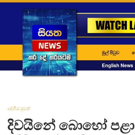
මුල් පිටුව
ද
English News
දේශීය පුවත්
දිවයිනේ බොහෝ පළ