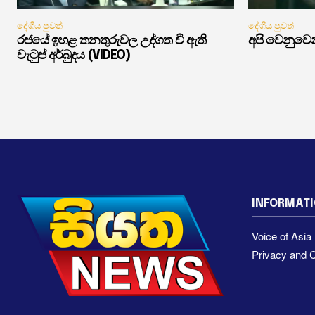
දේශීය පුවත්
දේශීය පුවත්
රජයේ ඉහළ තනතුරුවල උද්ගත වී ඇති
අපි වෙනුවෙන
වැටුප් අර්බුදය (VIDEO)
INFORMAT
Voice of Asi
Privacy and C