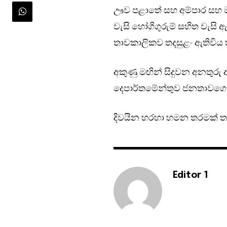
ඌව පළාතේ සහ අම්පාර සහ මඩක
වැසි හෝගිගුරුම් සහිත වැසි ඇ
තාවකාලිකව තදසුළං ඇතිවිය 
අකුණු මඟින් සිදුවන අනතුරු
දෙපාර්තමේන්තුව ජනතාවගෙන් 
දිවයින හරහා හමන තරමක් තද
Editor 1