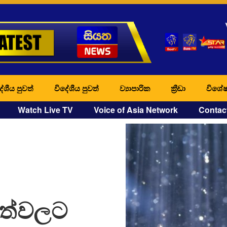
ේශීය පුවත්
විදේශීය පුවත්
ව්‍යාපාරික
ක්‍රීඩා
විශේෂ
Watch Live TV
Voice of Asia Network
Contac
ාත්වලට