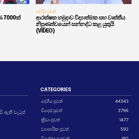
දේශීය පුවත්
ණ 7000ක්
ආරක්ෂක හමුදාව විද්‍යාත්මක සහ වෘත්තීය
නිපුණත්වයෙන් සන්නද්ධ කළ යුතුයි
(VIDEO)
CATEGORIES
දේශීය පුවත්
44343
විදෙස් පුවත්
3796
 ඇති වැටුප්
ක්‍රීඩා පුවත්
1477
ව්‍යාපාරික පුවත්
592
විශේෂාංග පුවත්
410