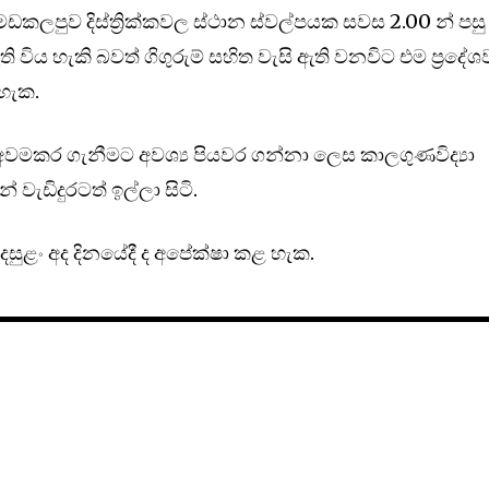
ලපුව දිස්ත්‍රික්කවල ස්ථාන ස්වල්පයක සවස 2.00 න් පසු
ති විය හැකි බවත් ගිගුරුම් සහිත වැසි ඇති වනවිට එම ප්‍රදේ
හැක.
 අවමකර ගැනීමට අවශ්‍ය පියවර ගන්නා ලෙස කාලගුණවිද්‍යා
වැඩිදුරටත් ඉල්ලා සිටි.
සුළං අද දිනයේදී ද අපේක්ෂා කළ හැක.