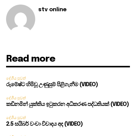
stv online
Read more
දේශීය පුවත්
රුමේෂ්ට හිමිවූ උණුසුම් පිළිගැනීම (VIDEO)
දේශීය පුවත්
කඩිනමින් යුක්තිය ඉටුකරන අධිකරණ පද්ධතියක් (VIDEO)
දේශීය පුවත්
2.5 සයිබර් වංචා විවාදය අද (VIDEO)