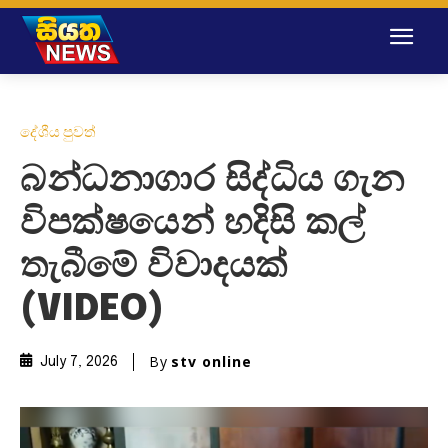
දේශීය පුවත්
බන්ධනාගාර සිද්ධිය ගැන
විපක්ෂයෙන් හදිසි කල්
තැබීමේ විවාදයක්
(VIDEO)
By
stv online
July 7, 2026