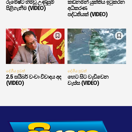
රුමේෂ්ට හිමිවූ උණුසුම්
කඩිනමින් යුක්තිය ඉටුකරන
පිළිගැනීම (VIDEO)
අධිකරණ
පද්ධතියක් (VIDEO)
දේශීය පුවත්
දේශීය පුවත්
2.5 සයිබර් වංචා විවාදය අද
හෙට සිට වැඩිවෙන
(VIDEO)
වැස්ස (VIDEO)