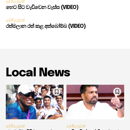
දේශීය පුවත්
හෙට සිට වැඩිවෙන වැස්ස (VIDEO)
දේශීය පුවත්
රත්මලාන රත් කළ අත්බෝම්බ (VIDEO)
Local News
දේශීය පුවත්
දේශීය පුවත්