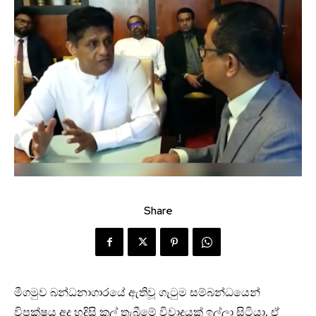
Share
මීගමුව බන්ධනාගාරයේ ඇතිවූ ගැටුම සම්බන්ධයෙන්
විපක්ෂය අද හදිසි කල් තැබීමේ විවාදයක් ඉල්ලා සිටියා. ඒ