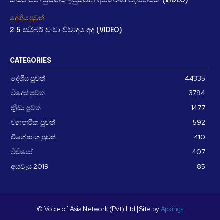
කඩිනමින් යුක්තිය ඉටුකරන අධිකරණ පද්ධතියක් (VIDEO)
දේශීය පුවත්
2.5 සයිබර් වංචා විවාදය අද (VIDEO)
CATEGORIES
දේශීය පුවත්
44335
විදෙස් පුවත්
3794
ක්‍රීඩා පුවත්
1477
ව්‍යාපාරික පුවත්
592
විශේෂාංග පුවත්
410
වීඩීයෝ
407
අයවැය 2019
85
© Voice of Asia Network (Pvt) Ltd | Site by
Apkings