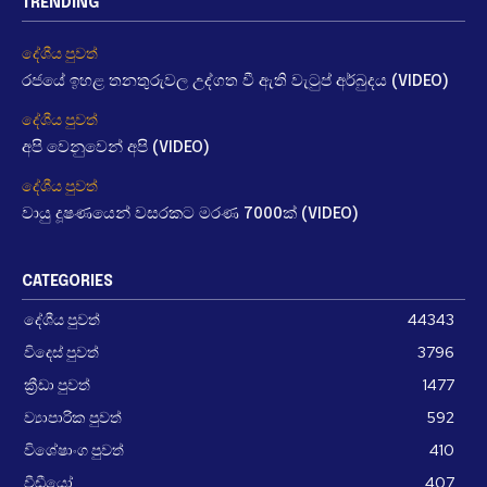
TRENDING
දේශීය පුවත්
රජයේ ඉහළ තනතුරුවල උද්ගත වී ඇති වැටුප් අර්බුදය (VIDEO)
දේශීය පුවත්
අපි වෙනුවෙන් අපි (VIDEO)
දේශීය පුවත්
වායු දූෂණයෙන් වසරකට මරණ 7000ක් (VIDEO)
CATEGORIES
දේශීය පුවත්
44343
විදෙස් පුවත්
3796
ක්‍රීඩා පුවත්
1477
ව්‍යාපාරික පුවත්
592
විශේෂාංග පුවත්
410
වීඩීයෝ
407