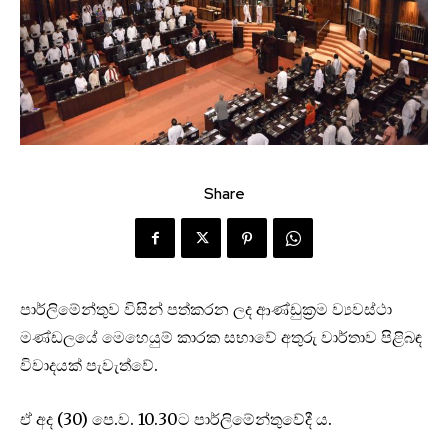
Share
පාර්ලිමේන්තුව විසින් පත්කරන ලද ආණ්ඩුක්‍ර‍ම ව්‍යවස්ථා
මණ්ඩලයේ මෙහෙයුම් කාරක සභාවේ අතුරු වාර්තාව පිළිබඳ
විවාදයක් පැවැත්වේ.
ඒ අද (30) පෙ.ව. 10.30ට පාර්ලිමේන්තුවේදී ය.