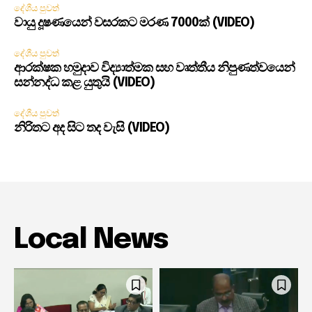
දේශීය පුවත්
වායු දූෂණයෙන් වසරකට මරණ 7000ක් (VIDEO)
දේශීය පුවත්
ආරක්ෂක හමුදාව විද්‍යාත්මක සහ වෘත්තීය නිපුණත්වයෙන්
සන්නද්ධ කළ යුතුයි (VIDEO)
දේශීය පුවත්
නිරිතට අද සිට තද වැසි (VIDEO)
Local News