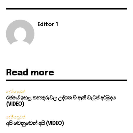
Editor 1
Read more
දේශීය පුවත්
රජයේ ඉහළ තනතුරුවල උද්ගත වී ඇති වැටුප් අර්බුදය
(VIDEO)
දේශීය පුවත්
අපි වෙනුවෙන් අපි (VIDEO)