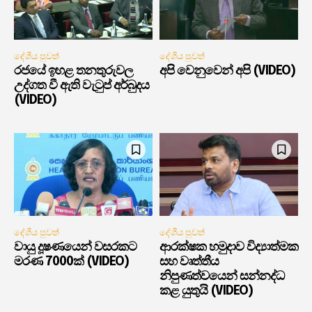
දේශීය පුවත්
දේශීය පුවත්
රජයේ ඉහළ තනතුරුවල
අපි වෙනුවෙන් අපි (VIDEO)
උද්ගත වී ඇති වැටුප් අර්බුදය
(VIDEO)
දේශීය පුවත්
දේශීය පුවත්
වායු දූෂණයෙන් වසරකට
ආරක්ෂක හමුදාව විද්‍යාත්මක
මරණ 7000ක් (VIDEO)
සහ වෘත්තීය
නිපුණත්වයෙන් සන්නද්ධ
කළ යුතුයි (VIDEO)