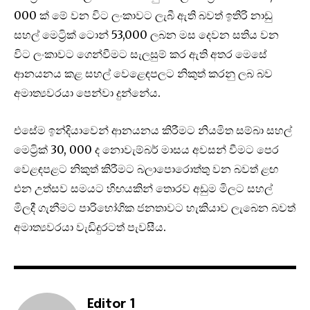
000 ක් මේ වන විට ලංකාවට ලැබී ඇති බවත් ඉතිරි නාඩු
සහල් මෙට්‍රික් ටොන් 53,000 ලබන මස දෙවන සතිය වන
විට ලංකාවට ගෙන්වීමට සැලසුම් කර ඇති අතර මෙසේ
ආනයනය කළ සහල් වෙළෙඳපලට නිකුත් කරනු ලබ බව
අමාත්‍යවරයා පෙන්වා දුන්නේය.
එසේම ඉන්දියාවෙන් ආනයනය කිරීමට නියමිත සම්බා සහල්
මෙට්‍රික් 30, 000 ද නොවැම්බර් මාසය අවසන් වීමට පෙර
වෙළඳපළට නිකුත් කිරීමට බලාපොරොත්තු වන බවත් ළඟ
එන උත්සව සමයට හිඟයකින් තොරව අඩුම මිලට සහල්
මිලදී ගැනීමට පාරිභෝගික ජනතාවට හැකියාව ලැබෙන බවත්
අමාත්‍යවරයා වැඩිදුරටත් පැවසීය.
Editor 1