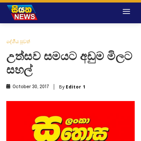
දේශීය පුවත්
උත්සව සමයට අඩුම මිලට
සහල්
By
Editor 1
October 30, 2017