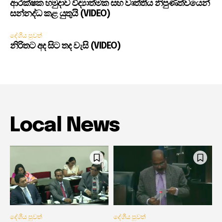
ආරක්ෂක හමුදාව විද්‍යාත්මක සහ වෘත්තීය නිපුණත්වයෙන්
සන්නද්ධ කළ යුතුයි (VIDEO)
දේශීය පුවත්
නිරිතට අද සිට තද වැසි (VIDEO)
Local News
දේශීය පුවත්
දේශීය පුවත්