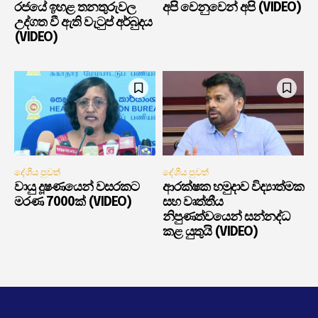
රජයේ ඉහළ තනතුරුවල
අපි වෙනුවෙන් අපි (VIDEO)
උද්ගත වී ඇති වැටුප් අර්බුදය
(VIDEO)
දේශීය පුවත්
දේශීය පුවත්
වායු දූෂණයෙන් වසරකට
ආරක්ෂක හමුදාව විද්‍යාත්මක
මරණ 7000ක් (VIDEO)
සහ වෘත්තීය
නිපුණත්වයෙන් සන්නද්ධ
කළ යුතුයි (VIDEO)