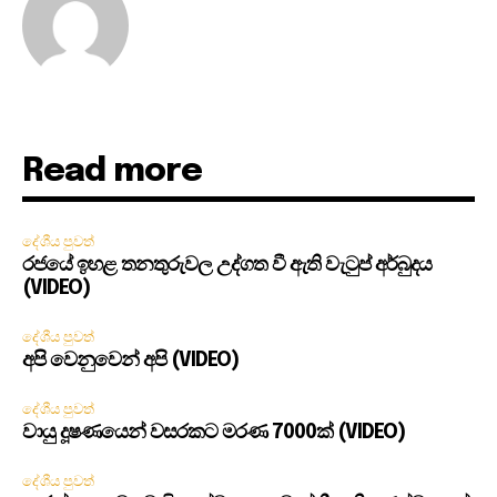
Read more
දේශීය පුවත්
රජයේ ඉහළ තනතුරුවල උද්ගත වී ඇති වැටුප් අර්බුදය
(VIDEO)
දේශීය පුවත්
අපි වෙනුවෙන් අපි (VIDEO)
දේශීය පුවත්
වායු දූෂණයෙන් වසරකට මරණ 7000ක් (VIDEO)
දේශීය පුවත්