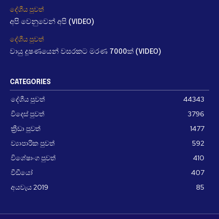
දේශීය පුවත්
අපි වෙනුවෙන් අපි (VIDEO)
දේශීය පුවත්
වායු දූෂණයෙන් වසරකට මරණ 7000ක් (VIDEO)
CATEGORIES
දේශීය පුවත්
44343
විදෙස් පුවත්
3796
ක්‍රීඩා පුවත්
1477
ව්‍යාපාරික පුවත්
592
විශේෂාංග පුවත්
410
වීඩීයෝ
407
අයවැය 2019
85