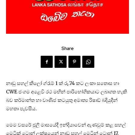
Share
නාඩු සහල් කිලෝ ග්රෑම් 1 ක් රු.74 කට ලංකා සතොස හා
CWE ජංගම අළෙවි රථ මඟින් පාරිභෝගිකයාට ලබාගත හැකි
බව කර්මාන්ත හා වාණිජ කටයුතු අමාත්‍ය රිෂාඩ් බදියුදීන්
මහතා පැවසීය.
මෙම වසරේ ජුලි මාසයේදී ඉන්දියාවෙන් ඇණවුම් කළ සහල්
මෙට්‍රික් ටොන් ලක්ෂයෙන් නාඩු සහල් මෙට්‍රින් ටොන් 17,