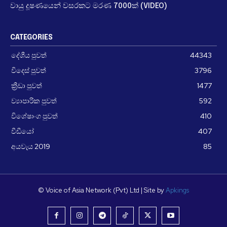
වායු දූෂණයෙන් වසරකට මරණ 7000ක් (VIDEO)
CATEGORIES
දේශීය පුවත්
44343
විදෙස් පුවත්
3796
ක්‍රීඩා පුවත්
1477
ව්‍යාපාරික පුවත්
592
විශේෂාංග පුවත්
410
වීඩීයෝ
407
අයවැය 2019
85
© Voice of Asia Network (Pvt) Ltd | Site by
Apkings