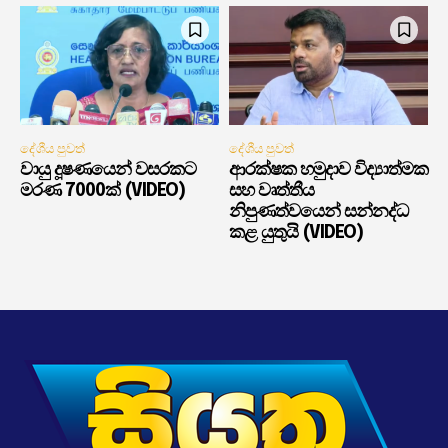
දේශීය පුවත්
දේශීය පුවත්
වායු දූෂණයෙන් වසරකට
ආරක්ෂක හමුදාව විද්‍යාත්මක
මරණ 7000ක් (VIDEO)
සහ වෘත්තීය
නිපුණත්වයෙන් සන්නද්ධ
කළ යුතුයි (VIDEO)