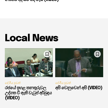
Local News
දේශීය පුවත්
දේශීය පුවත්
රජයේ ඉහළ තනතුරුවල
අපි වෙනුවෙන් අපි (VIDEO)
උද්ගත වී ඇති වැටුප් අර්බුදය
(VIDEO)