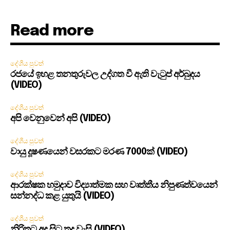
Read more
දේශීය පුවත්
රජයේ ඉහළ තනතුරුවල උද්ගත වී ඇති වැටුප් අර්බුදය
(VIDEO)
දේශීය පුවත්
අපි වෙනුවෙන් අපි (VIDEO)
දේශීය පුවත්
වායු දූෂණයෙන් වසරකට මරණ 7000ක් (VIDEO)
දේශීය පුවත්
ආරක්ෂක හමුදාව විද්‍යාත්මක සහ වෘත්තීය නිපුණත්වයෙන්
සන්නද්ධ කළ යුතුයි (VIDEO)
දේශීය පුවත්
නිරිතට අද සිට තද වැසි (VIDEO)