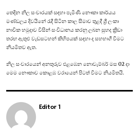
තෙදින නිල සංචාරයක් සඳහා පැමිණි නෞකා කාර්යය
මණ්ඩලය දිවයිනේ රැදී සිටින කාල සීමාව තුළදී ශ්‍රී ලංකා
නාවික හමුදාව විසින් සංවිධානය කරනු ලබන සුහද ක්‍රීඩා
තරඟ ඇතුළු වැඩසටහන් කිහිපයක් සඳහා ද සහභාගී වීමට
නියමිතව ඇත.
නිල සංචාරයෙන් අනතුරුව එළඹෙන නොවැම්බර් මස 02 දා
මෙම නෞකාව ‍කොළඹ වරායෙන් පිටත් වීමට නියමිතයි.
Editor 1