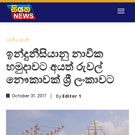
දේශීය පුවත්
ඉන්දුනීසියානු නාවික
හමුදාවට අයත් රුවල්
නෞකාවක් ශ්‍රී ලංකාවට
By
Editor 1
October 31, 2017