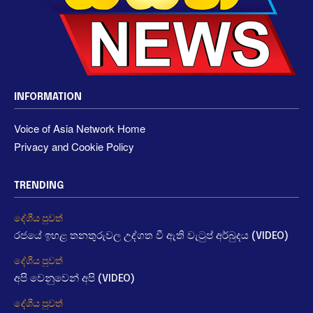
INFORMATION
Voice of Asia Network Home
Privacy and Cookie Policy
TRENDING
දේශීය පුවත්
රජයේ ඉහළ තනතුරුවල උද්ගත වී ඇති වැටුප් අර්බුදය (VIDEO)
දේශීය පුවත්
අපි වෙනුවෙන් අපි (VIDEO)
දේශීය පුවත්