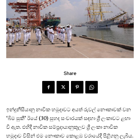
Share
ඉන්දුනීසියානු නාවික හමුදාවට අයත් රුවල් නෞකාවක් වන
‘බිම සුකී’ ඊයේ (30) සුහද සංචාරයක් සඳහා ශ්‍රී ලංකාවට ළඟා
වී ඇත. එහිදී නාවික සම්ප්‍රදායානුකූලව ශ්‍රී ලංකා නාවික
හමුදාව විසින් එම නෞකාව කොළඹ වරායේදී පිළිගනු ලැබීය.