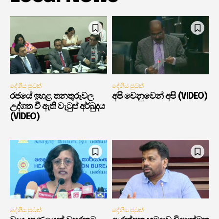
දේශීය පුවත්
දේශීය පුවත්
රජයේ ඉහළ තනතුරුවල
අපි වෙනුවෙන් අපි (VIDEO)
උද්ගත වී ඇති වැටුප් අර්බුදය
(VIDEO)
දේශීය පුවත්
දේශීය පුවත්