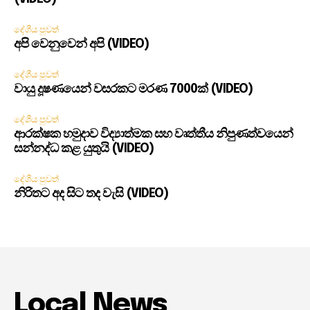
දේශීය පුවත්
අපි වෙනුවෙන් අපි (VIDEO)
දේශීය පුවත්
වායු දූෂණයෙන් වසරකට මරණ 7000ක් (VIDEO)
දේශීය පුවත්
ආරක්ෂක හමුදාව විද්‍යාත්මක සහ වෘත්තීය නිපුණත්වයෙන්
සන්නද්ධ කළ යුතුයි (VIDEO)
දේශීය පුවත්
නිරිතට අද සිට තද වැසි (VIDEO)
Local News