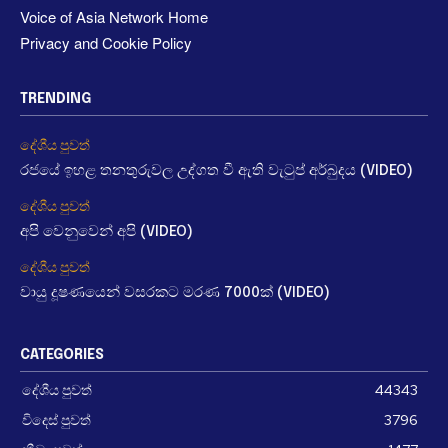
Voice of Asia Network Home
Privacy and Cookie Policy
TRENDING
දේශීය පුවත්
රජයේ ඉහළ තනතුරුවල උද්ගත වී ඇති වැටුප් අර්බුදය (VIDEO)
දේශීය පුවත්
අපි වෙනුවෙන් අපි (VIDEO)
දේශීය පුවත්
වායු දූෂණයෙන් වසරකට මරණ 7000ක් (VIDEO)
CATEGORIES
දේශීය පුවත්
44343
විදෙස් පුවත්
3796