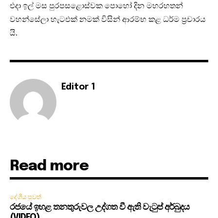
එදා ඉල් මස පුරපසළොස්‌වක පොහෝ දින මහරහතන්
වහන්සේලා හැටඑක්‌ නමක්‌ විසින් ආරම්භ කළ ධර්ම ප්‍රචාරය
යි.
Editor 1
Read more
දේශීය පුවත්
රජයේ ඉහළ තනතුරුවල උද්ගත වී ඇති වැටුප් අර්බුදය
(VIDEO)