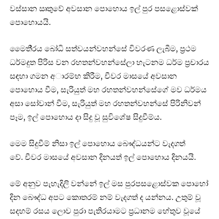
වස්සාන ඍතුවේ අවසාන පොහොය ඉල් පුර පසළොස්වක්
පොහොයයි.
මෛති‍්‍රය බෝධි සත්වයන්වහන්සේ විවරණ ලැබීම, ප‍්‍රථම
ධර්මදුත පිරිස වන රහතන්වහන්සේලා හැටනම ධර්ම ප්‍රචාරය
සඳහා ගමන අාරම්භ කිරීම, චීවර මාසයේ අවසාන
පොහොය වීම, සැරියුත් මහ රහතන්වහන්සේගේ මව ධර්මය
අසා සෝවාන් වීම, සැරියුත් මහ රහතන්වහන්සේ පිරිනිවන්
පෑම, ඉල් පොහොය දා සිදු වූ සුවිශේෂ සිදුවීම්ය.
මෙම සිදුවීම් නිසා ඉල් පොහොය බෞද්ධයන්ට වැදගත්
වේ. චීවර මාසයේ අවසාන දිනයත් ඉල් පොහොය දිනයයි.
මේ අනුව පැහැදිලි වන්නේ ඉල් මස පුරපසළොස්‌වක පොහෝ
දින බෞද්ධ අපට කොතරම් නම් වැදගත් ද යන්නය. උතුම් වූ
සදහම් රසය ලොව පුරා පැතිරයාමට ප්‍රධානම හේතුව වූයේ