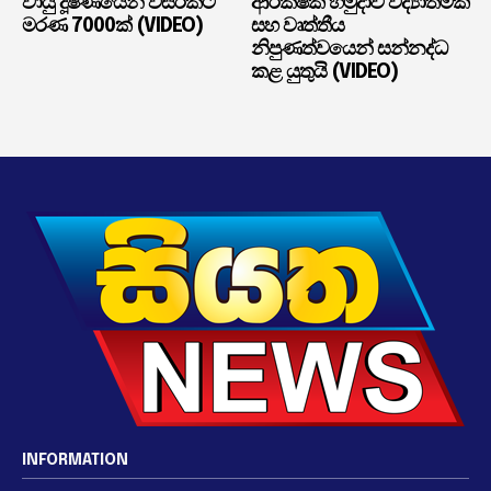
වායු දූෂණයෙන් වසරකට
ආරක්ෂක හමුදාව විද්‍යාත්මක
මරණ 7000ක් (VIDEO)
සහ වෘත්තීය
නිපුණත්වයෙන් සන්නද්ධ
කළ යුතුයි (VIDEO)
INFORMATION