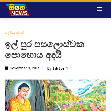
දේශීය පුවත්
ඉල් පුර පසලොස්වක
පොහොය අදයි
By
Editor 1
November 3, 2017