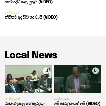
සන්නද්ධ කළ යුතුයි (VIDEO)
දේශීය පුවත්
නිරිතට අද සිට තද වැසි (VIDEO)
Local News
දේශීය පුවත්
දේශීය පුවත්
රජයේ ඉහළ තනතුරුවල
අපි වෙනුවෙන් අපි (VIDEO)