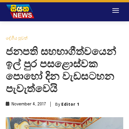
දේශීය පුවත්
ජනපති සහභාගීත්වයෙන්
ඉල් පුර පසළොස්වක
පොහෝ දින වැඩසටහන
පැවැත්වෙයි
By
Editor 1
November 4, 2017