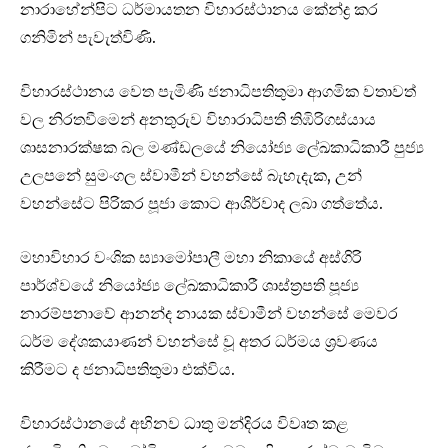
නාරාහේන්පිට ධර්මායතන විහාරස්ථානය කේන්ද්‍ර කර
ගනිමින් පැවැත්විණි.
විහාරස්ථානය වෙත පැමිණි ජනාධිපතිතුමා ආගමික වතාවත්
වල නිරතවීමෙන් අනතුරුව විහාරාධිපති තිඹිරිගස්යාය
ශාසනාරක්ෂක බල මණ්ඩලයේ නියෝජ්‍ය ලේඛකාධිකාරී පුජ්‍ය
උලපනේ සුමංගල ස්වාමීන් වහන්සේ බැහැදැක, උන්
වහන්සේට පිරිකර පූජා කොට ආශිර්වාද ලබා ගත්තේය.
මහාවිහාර වංශික ස්‍යාමෝපාලී මහා නිකායේ අස්ගිරි
පාර්ශ්වයේ නියෝජ්‍ය ලේඛකාධිකාරී ශාස්ත්‍රපති පූජ්‍ය
නාරම්පනාවේ ආනන්ද නායක ස්වාමීන් වහන්සේ මෙවර
ධර්ම දේශකයාණන් වහන්සේ වූ අතර ධර්මය ශ්‍රවණය
කිරීමට ද ජනාධිපතිතුමා එක්විය.
විහාරස්ථානයේ අභිනව ධාතු මන්දිරය විවෘත කළ