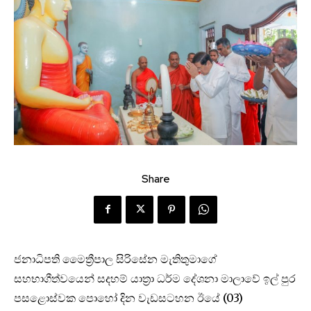
Share
ජනාධිපති මෛත්‍රීපාල සිරිසේන මැතිතුමාගේ
සහභාගීත්වයෙන් සදහම් යාත්‍රා ධර්ම දේශනා මාලාවේ ඉල් පුර
පසළොස්වක පොහෝ දින වැඩසටහන ඊයේ (03)