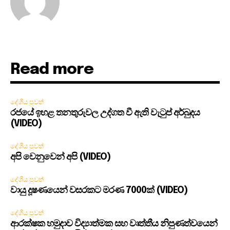
Read more
දේශීය පුවත්
රජයේ ඉහළ තනතුරුවල උද්ගත වී ඇති වැටුප් අර්බුදය
(VIDEO)
දේශීය පුවත්
අපි වෙනුවෙන් අපි (VIDEO)
දේශීය පුවත්
වායු දූෂණයෙන් වසරකට මරණ 7000ක් (VIDEO)
දේශීය පුවත්
ආරක්ෂක හමුදාව විද්‍යාත්මක සහ වෘත්තීය නිපුණත්වයෙන්