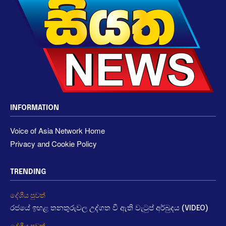
INFORMATION
Voice of Asia Network Home
Privacy and Cookie Policy
TRENDING
දේශීය පුවත්
රජයේ ඉහළ තනතුරුවල උද්ගත වී ඇති වැටුප් අර්බුදය (VIDEO)
දේශීය පුවත්