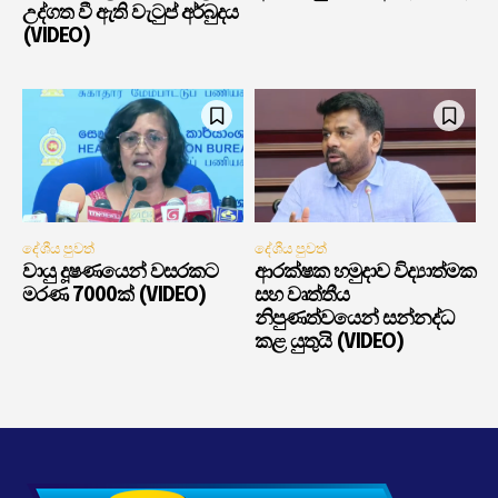
උද්ගත වී ඇති වැටුප් අර්බුදය
(VIDEO)
දේශීය පුවත්
දේශීය පුවත්
වායු දූෂණයෙන් වසරකට
ආරක්ෂක හමුදාව විද්‍යාත්මක
මරණ 7000ක් (VIDEO)
සහ වෘත්තීය
නිපුණත්වයෙන් සන්නද්ධ
කළ යුතුයි (VIDEO)