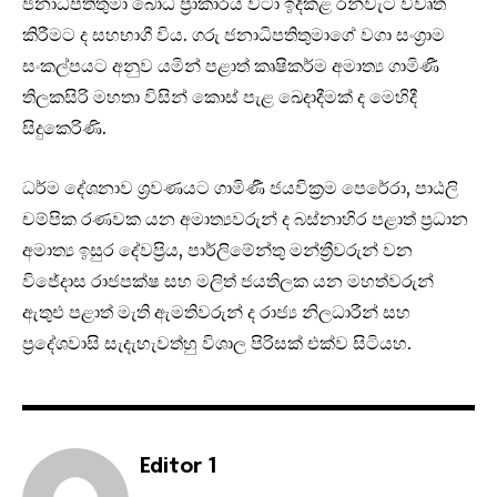
ජනාධිපතිතුමා බෝධි ප්‍රාකාරය වටා ඉදිකළ රන්වැට විවෘත
කිරීමට ද සහභාගී විය. ගරු ජනාධිපතිතුමාගේ වගා සංග්‍රාම
සංකල්පයට අනුව යමින් පළාත් කෘෂිකර්ම අමාත්‍ය ගාමිණී
තිලකසිරි මහතා විසින් කොස් පැළ ඛෙදාදීමක් ද මෙහිදී
සිදුකෙරිණි.
ධර්ම දේශනාව ශ්‍රවණයට ගාමිණී ජයවික්‍රම පෙරේරා, පාඨලි
චම්පික රණවක යන අමාත්‍යවරුන් ද බස්නාහිර පළාත් ප්‍රධාන
අමාත්‍ය ඉසුර දේවප්‍රිය, පාර්ලිමේන්තු මන්ත්‍රීවරුන් වන
විජේදාස රාජපක්ෂ සහ මලිත් ජයතිලක යන මහත්වරුන්
ඇතුඑ පළාත් මැති ඇමතිවරුන් ද රාජ්‍ය නිලධාරීන් සහ
ප්‍රදේශවාසි සැදැහැවත්හු විශාල පිරිසක් එක්ව සිටියහ.
Editor 1