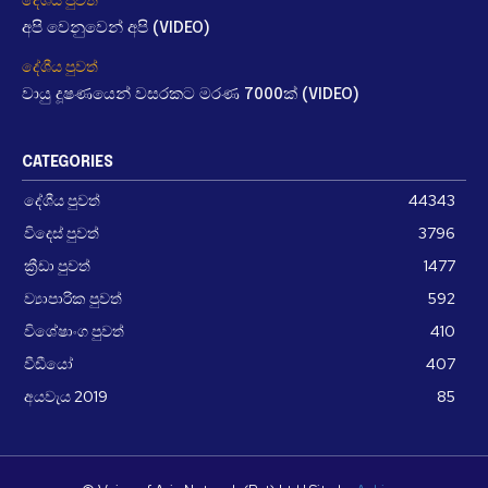
අපි වෙනුවෙන් අපි (VIDEO)
දේශීය පුවත්
වායු දූෂණයෙන් වසරකට මරණ 7000ක් (VIDEO)
CATEGORIES
දේශීය පුවත්
44343
විදෙස් පුවත්
3796
ක්‍රීඩා පුවත්
1477
ව්‍යාපාරික පුවත්
592
විශේෂාංග පුවත්
410
වීඩීයෝ
407
අයවැය 2019
85