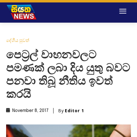
දේශීය පුවත්
පෙට්‍රල් වාහනවලට
පමණක් ලබා දිය යුතු බවට
පනවා තිබූ නීතිය ඉවත්
කරයි
By
Editor 1
November 8, 2017