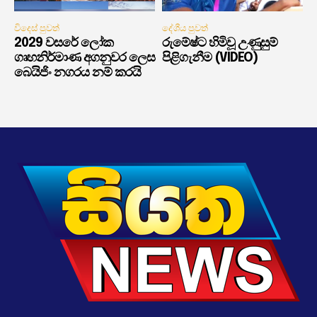
විදෙස් පුවත්
දේශීය පුවත්
2029 වසරේ ලෝක
රුමේෂ්ට හිමිවූ උණුසුම්
ගෘහනිර්මාණ අගනුවර ලෙස
පිළිගැනීම (VIDEO)
බෙයිජිං නගරය නම් කරයි