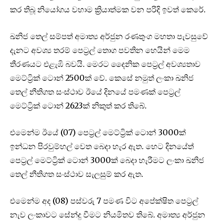
කර තිබූ නියෝගය වහාම ක්‍රියාත්මක වන පරිදි ඉවත් කෙරේ.
ඛනිජ තෙල් සම්පත් අමාත්‍ය අර්ජුන රණතුංග මහතා පැවසුවේ
දැනට අවශ්‍ය තරම් පෙට්‍රල් තොග පවතින හෙයින් මෙම
තීරණයට එළැඹි බවයි. මෙරට දෛනික පෙට්‍රල් අවශ්‍යතාව
මෙට්ට්‍රික් ටොන් 2500ක් වේ. කෙසේ නමුත් ලංකා ඛනිජ
තෙල් නීතිගත සංස්ථාව ඊයේ දිනයේ පමණක් පෙට්‍රල්
මෙට්ට්‍රික් ටොන් 2623ක් නිකුත් කර තිබේ.
එමෙන්ම ඊයේ (07) පෙට්‍රල් මෙට්ට්‍රික් ටොන් 3000ක්
ඉන්ධන පිරවුම්හල් වෙත බෙදා හැර ඇත. හෙට දිනයේත්
පෙට්‍රල් මෙට්ට්‍රික් ටොන් 3000ක් බෙදා හැරීමට ලංකා ඛනිජ
තෙල් නීතිගත සංස්ථාව සැලසුම් කර ඇත.
එමෙන්ම අද (08) පස්වරු 7 පමණ විට අපේක්ෂිත පෙට්‍රල්
නැව ලංකාවට සේන්දු වීමට නියමිතව තිබේ. අමාත්‍ය අර්ජුන