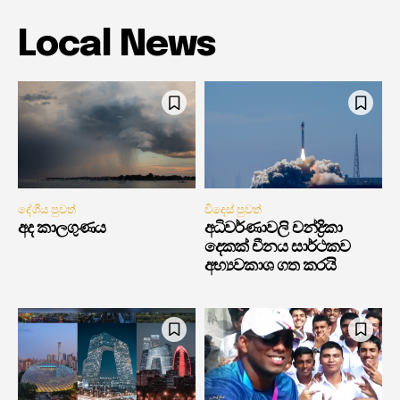
Local News
දේශීය පුවත්
විදෙස් පුවත්
අද කාලගුණය
අධිවර්ණාවලි චන්ද්‍රිකා
දෙකක් චීනය සාර්ථකව
අභ්‍යවකාශ ගත කරයි