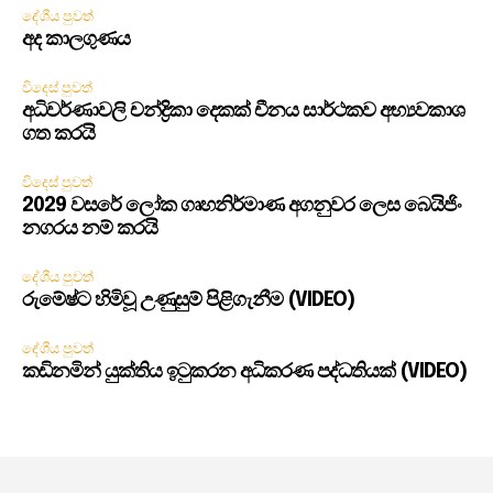
දේශීය පුවත්
අද කාලගුණය
විදෙස් පුවත්
අධිවර්ණාවලි චන්ද්‍රිකා දෙකක් චීනය සාර්ථකව අභ්‍යවකාශ
ගත කරයි
විදෙස් පුවත්
2029 වසරේ ලෝක ගෘහනිර්මාණ අගනුවර ලෙස බෙයිජිං
නගරය නම් කරයි
දේශීය පුවත්
රුමේෂ්ට හිමිවූ උණුසුම් පිළිගැනීම (VIDEO)
දේශීය පුවත්
කඩිනමින් යුක්තිය ඉටුකරන අධිකරණ පද්ධතියක් (VIDEO)