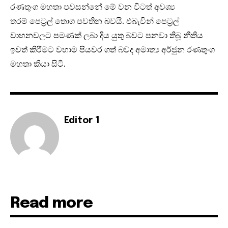
රණතුංග මහතා පවසන්නේ මේ වන විටත් අවශ්‍ය
තරම් පෙට්‍රල් තොග පවතින බවයි. එබැවින් පෙට්‍රල්
වාහනවලට පමණක් ලබා දිය යුතු බවට පනවා තිබූ නීතිය
ඉවත් කිරීමට වහාම පියවර ගත් බවද අමාත්‍ය අර්ජුන රණතුංග
මහතා කියා සිටී.
Editor 1
Read more