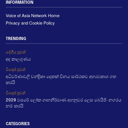
INFORMATION
Voice of Asia Network Home
Privacy and Cookie Policy
TRENDING
දේශීය පුවත්
අද කාලගුණය
විදෙස් පුවත්
අධිවර්ණාවලි චන්ද්‍රිකා දෙකක් චීනය සාර්ථකව අභ්‍යවකාශ ගත
කරයි
විදෙස් පුවත්
2029 වසරේ ලෝක ගෘහනිර්මාණ අගනුවර ලෙස බෙයිජිං නගරය
නම් කරයි
CATEGORIES