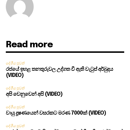
Read more
දේශීය පුවත්
රජයේ ඉහළ තනතුරුවල උද්ගත වී ඇති වැටුප් අර්බුදය
(VIDEO)
දේශීය පුවත්
අපි වෙනුවෙන් අපි (VIDEO)
දේශීය පුවත්
වායු දූෂණයෙන් වසරකට මරණ 7000ක් (VIDEO)
දේශීය පුවත්