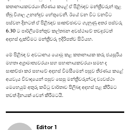
කතානායකවරයා තීරණය කළේ ඒ පිළිබඳව මන්ත්‍රීවරුන් තුළ
තිබූ විශාල උනන්දුව හේතුවෙනි. ඊයේ වන විට වනවිට
පස්වන දිනටත් ඒ පිළිබඳව සාකච්ඡාවට ගැනුණු අතර පස්වරු
6.30 ට පාර්ලිමේන්තුව කල්තබන අවස්ථාවේ තවදුරටත්
අදහස් දැක්වීමට මන්ත්‍රීවරු ඉදිරිපත්ව සිටියහ.
මේ පිළිබඳ ව අවධානය යොමු කළ කතානායක කරු ජයසූරිය
මහතා අග්‍රාමාත්‍යවරයා සහ සභානායකවරයා සමඟ ද
සාකච්ඡා කර සභාවේ අදහස් විමසීමෙන් පසුව තීරණය කළේ
අයවැය විවාදයෙන් පසුව සෙසු මන්ත්‍රීවරුන්ටද ව්‍යවස්ථා
මෙහෙයුම් අතුරු කමිටු වාර්තාව පිලිබඳ අදහස් පළ කිරීමට
තවත් දිනයක් වෙන් කිරීමටයි.
Editor 1