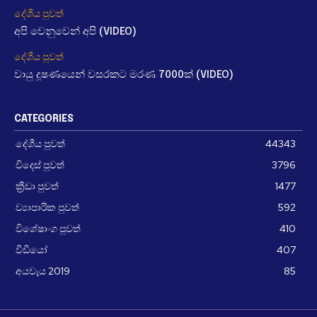
දේශීය පුවත්
අපි වෙනුවෙන් අපි (VIDEO)
දේශීය පුවත්
වායු දූෂණයෙන් වසරකට මරණ 7000ක් (VIDEO)
CATEGORIES
දේශීය පුවත්
44343
විදෙස් පුවත්
3796
ක්‍රීඩා පුවත්
1477
ව්‍යාපාරික පුවත්
592
විශේෂාංග පුවත්
410
වීඩීයෝ
407
අයවැය 2019
85