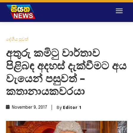
දේශීය පුවත්
අතුරු කමිටු වාර්තාව
පිළිබඳ අදහස් දැක්වීමට අය
වැයෙන් පසුවත් –
කතානායකවරයා
By
Editor 1
November 9, 2017