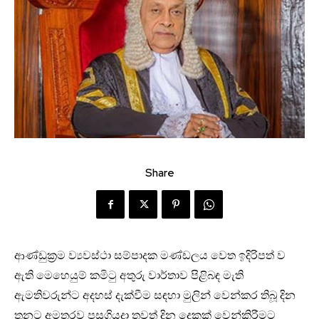
Share
ආණ්ඩුක්‍රම ව්‍යවස්ථා සම්පාදක මණ්ඩලය වෙත ඉදිරිපත් ව
ඇති මෙහෙයුම් කමිටු අතුරු වාර්තාව පිළිබඳ මැති
ඇමතිවරුන්ට අදහස් දැක්වීම සඳහා මුලින් වෙන්කර තිබූ දින
තුනට අමතරව පසුගියදා තවත් දින දෙකක් වෙන්කිරීමට