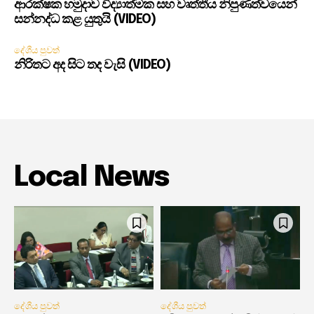
ආරක්ෂක හමුදාව විද්‍යාත්මක සහ වෘත්තීය නිපුණත්වයෙන්
සන්නද්ධ කළ යුතුයි (VIDEO)
දේශීය පුවත්
නිරිතට අද සිට තද වැසි (VIDEO)
Local News
දේශීය පුවත්
දේශීය පුවත්