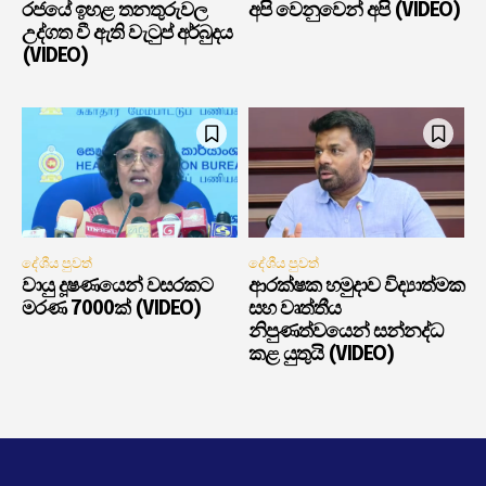
රජයේ ඉහළ තනතුරුවල
අපි වෙනුවෙන් අපි (VIDEO)
උද්ගත වී ඇති වැටුප් අර්බුදය
(VIDEO)
දේශීය පුවත්
දේශීය පුවත්
වායු දූෂණයෙන් වසරකට
ආරක්ෂක හමුදාව විද්‍යාත්මක
මරණ 7000ක් (VIDEO)
සහ වෘත්තීය
නිපුණත්වයෙන් සන්නද්ධ
කළ යුතුයි (VIDEO)