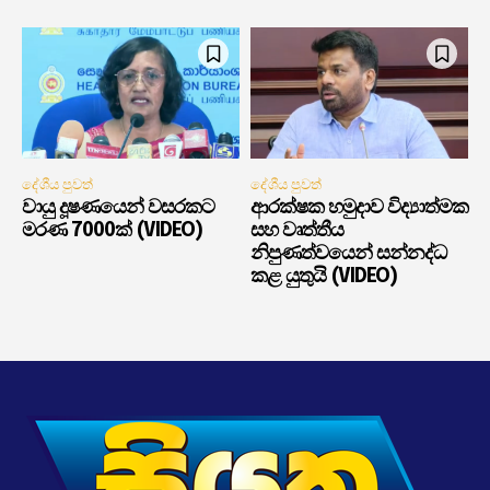
දේශීය පුවත්
දේශීය පුවත්
වායු දූෂණයෙන් වසරකට
ආරක්ෂක හමුදාව විද්‍යාත්මක
මරණ 7000ක් (VIDEO)
සහ වෘත්තීය
නිපුණත්වයෙන් සන්නද්ධ
කළ යුතුයි (VIDEO)