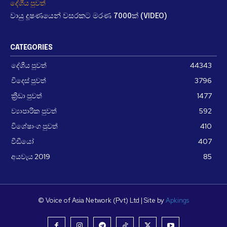
දේශීය පුවත්
වායු දූෂණයෙන් වසරකට මරණ 7000ක් (VIDEO)
CATEGORIES
දේශීය පුවත්
44343
විදෙස් පුවත්
3796
ක්‍රීඩා පුවත්
1477
ව්‍යාපාරික පුවත්
592
විශේෂාංග පුවත්
410
වීඩීයෝ
407
අයවැය 2019
85
© Voice of Asia Network (Pvt) Ltd | Site by
Apkings