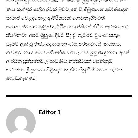
ජනාදිපතිධූරයට පත් වුණා. මීතොටමුල්ල කුණු කන්දට වඩා
ණය කන්දක් සහිත රටක් බවට පත් වී තිබුණා. නවෝත්පාදන
සාමාජ වෙළඳපොළ ආර්ථිකයක් ගොඩනැගීමටත්
සමානාත්මතාව තුළින් ආර්ථිකය ශක්තිමත් කිරීම ආරම්භ කර
තිබෙනවා. අපට මුහුණ දීමට සිදු වූ ගැටළුව වුණේ පහළ
යැමට ලක් වූ රාජ්‍ය අදායම හා ණය බරතාවයයි. නියඟය,
ගංවතුර, නායයෑම් වැනි අභියෝගවලට ද මුහුණ දුන්නා. අපේ
ආර්ථික ප්‍රතිපත්තිවල සාධණීය තත්ත්වයක් පෙන්නුම්
කරනවා. ශ්‍රී ලංකාව පිළිබඳව නැතිව තිබූ විශ්වාසය නැවත
ගොඩනැඟුණා.
Editor 1