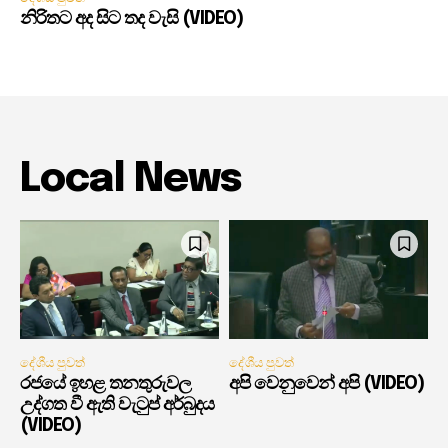
නිරිතට අද සිට තද වැසි (VIDEO)
Local News
දේශීය පුවත්
දේශීය පුවත්
රජයේ ඉහළ තනතුරුවල
අපි වෙනුවෙන් අපි (VIDEO)
උද්ගත වී ඇති වැටුප් අර්බුදය
(VIDEO)