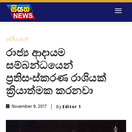
දේශීය පුවත්
රාජ්‍ය ආදායම
සම්බන්ධයෙන්
ප්‍රතිසංස්කරණ රාශියක්
ක්‍රියාත්මක කරනවා
By
Editor 1
November 9, 2017