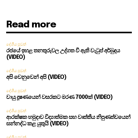
Read more
දේශීය පුවත්
රජයේ ඉහළ තනතුරුවල උද්ගත වී ඇති වැටුප් අර්බුදය
(VIDEO)
දේශීය පුවත්
අපි වෙනුවෙන් අපි (VIDEO)
දේශීය පුවත්
වායු දූෂණයෙන් වසරකට මරණ 7000ක් (VIDEO)
දේශීය පුවත්
ආරක්ෂක හමුදාව විද්‍යාත්මක සහ වෘත්තීය නිපුණත්වයෙන්
සන්නද්ධ කළ යුතුයි (VIDEO)
දේශීය පුවත්