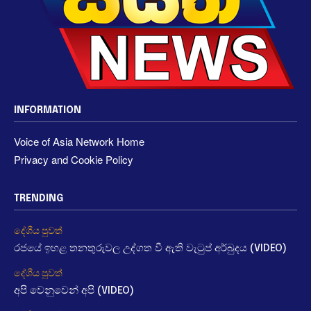
INFORMATION
Voice of Asia Network Home
Privacy and Cookie Policy
TRENDING
දේශීය පුවත්
රජයේ ඉහළ තනතුරුවල උද්ගත වී ඇති වැටුප් අර්බුදය (VIDEO)
දේශීය පුවත්
අපි වෙනුවෙන් අපි (VIDEO)