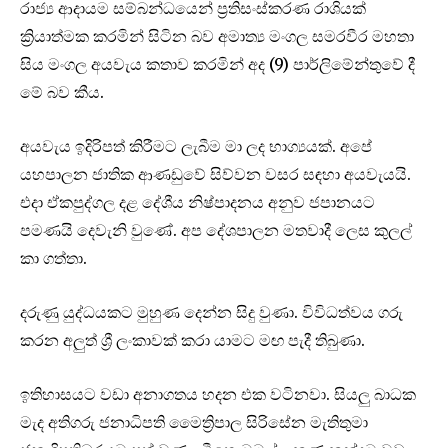
රාජ්‍ය ආදායම සම්බන්ධයෙන් ප්‍රතිසංස්කරණ රාශියක්
ක්‍රියාත්මක කරමින් සිටින බව අමාත්‍ය මංගල සමරවීර මහතා
සිය මංගල අයවැය කතාව කරමින් අද (9) පාර්ලිමේන්තුවේ දී
මේ බව කීය.
අයවැය ඉදිරිපත් කිරීමට ලැබීම මා ලද භාග්‍යයක්. අපේ
යහපාලන ජාතික ආණඩුවේ සිව්වන වසර සඳහා අයවැයයි.
එදා ඒකපුද්ගල දළ දේශීය නිෂ්පාදනය අනුව ජපානයට
පමණයි දෙවැනි වුණේ. අප දේශපාලන මතවාදී ලෙස කුලල්
කා ගත්තා.
දරුණු යුද්ධයකට මුහුණ දෙන්න සිදු වුණා. විවිධත්වය ගරු
කරන අලුත් ශ්‍රී ලංකාවක් කරා යාමට මඟ පැදී තිබුණා.
ඉතිහාසයට වඩා අනාගතය හදන එක වටිනවා. සියලු බාධක
මැද අතිගරු ජනාධිපති මෛත්‍රිපාල සිරිසේන මැතිතුමා