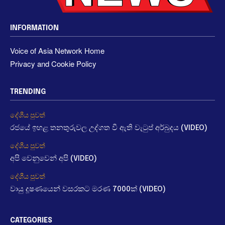
INFORMATION
Voice of Asia Network Home
Privacy and Cookie Policy
TRENDING
දේශීය පුවත්
රජයේ ඉහළ තනතුරුවල උද්ගත වී ඇති වැටුප් අර්බුදය (VIDEO)
දේශීය පුවත්
අපි වෙනුවෙන් අපි (VIDEO)
දේශීය පුවත්
වායු දූෂණයෙන් වසරකට මරණ 7000ක් (VIDEO)
CATEGORIES