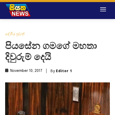
දේශීය පුවත්
පියසේන ගමගේ මහතා
දිවුරුම් දෙයි
By
Editor 1
November 10, 2017