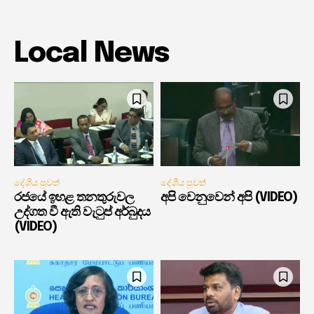
Local News
දේශීය පුවත්
දේශීය පුවත්
රජයේ ඉහළ තනතුරුවල
අපි වෙනුවෙන් අපි (VIDEO)
උද්ගත වී ඇති වැටුප් අර්බුදය
(VIDEO)