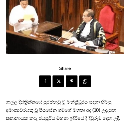
Share
ගාල්ල දිස්ත්‍රික්කයේ පුරප්පාඩු වූ මන්ත්‍රීධූරය සඳහා හිටපු
අමාත්‍යවරයකු වූ පියසේන ගමගේ මහතා අද (10) උදෑසන
කතානායක කරූ ජයසූරිය මහතා ඉදිරියේ දී දිවුරුම් දෙන ලදී.