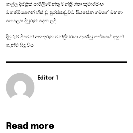
ගාල්ල දිස්ත්‍රික් පාර්ලිමේන්තු මන්ත්‍රී ගීතා කුමාරසිංහ
මහත්මියගෙන් හිස් වූ පුරප්පාඩුවට පියසේන ගමගේ මහතා
මෙලෙස දිවුරුම් දෙන ලදී.
දිවුරුම් දීමෙන් අනතුරුව මන්ත්‍රීවරයා ආණ්ඩු පක්ෂයේ අසුන්
ගැනීම සිදු විය
Editor 1
Read more