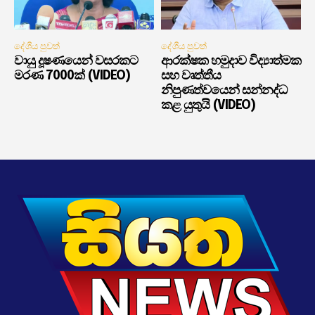
දේශීය පුවත්
දේශීය පුවත්
වායු දූෂණයෙන් වසරකට
ආරක්ෂක හමුදාව විද්‍යාත්මක
මරණ 7000ක් (VIDEO)
සහ වෘත්තීය
නිපුණත්වයෙන් සන්නද්ධ
කළ යුතුයි (VIDEO)