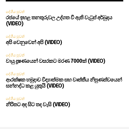
දේශීය පුවත්
රජයේ ඉහළ තනතුරුවල උද්ගත වී ඇති වැටුප් අර්බුදය
(VIDEO)
දේශීය පුවත්
අපි වෙනුවෙන් අපි (VIDEO)
දේශීය පුවත්
වායු දූෂණයෙන් වසරකට මරණ 7000ක් (VIDEO)
දේශීය පුවත්
ආරක්ෂක හමුදාව විද්‍යාත්මක සහ වෘත්තීය නිපුණත්වයෙන්
සන්නද්ධ කළ යුතුයි (VIDEO)
දේශීය පුවත්
නිරිතට අද සිට තද වැසි (VIDEO)