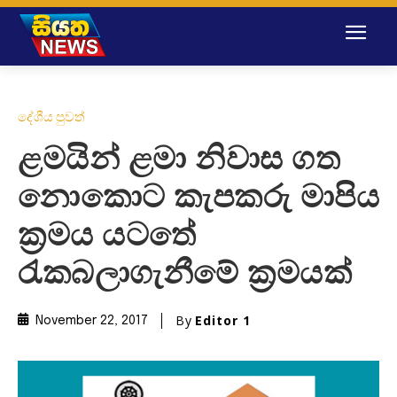
දේශීය පුවත්
ළමයින් ළමා නිවාස ගත
නොකොට කැපකරු මාපිය
ක්‍රමය යටතේ
රැකබලාගැනීමේ ක්‍රමයක්
By
Editor 1
November 22, 2017