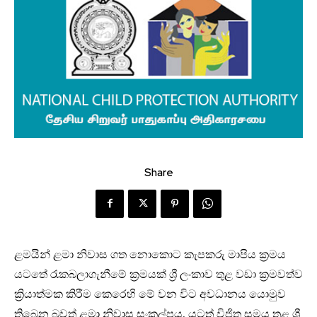
Share
ළමයින් ළමා නිවාස ගත නොකොට කැපකරු මාපිය ක්‍රමය
යටතේ රැකබලාගැනීමේ ක්‍රමයක් ශ්‍රී ලංකාව තුළ වඩා ක්‍රමවත්ව
ක්‍රියාත්මක කිරීම කෙරෙහි මේ වන විට අවධානය යොමුව
තිබෙන බවත් ළමා නිවාස සංකල්පය, යටත් විජිත සමය තුළ ශ්‍රී