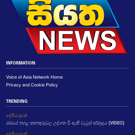
INFORMATION
Voice of Asia Network Home
Privacy and Cookie Policy
TRENDING
දේශීය පුවත්
රජයේ ඉහළ තනතුරුවල උද්ගත වී ඇති වැටුප් අර්බුදය (VIDEO)
දේශීය පුවත්