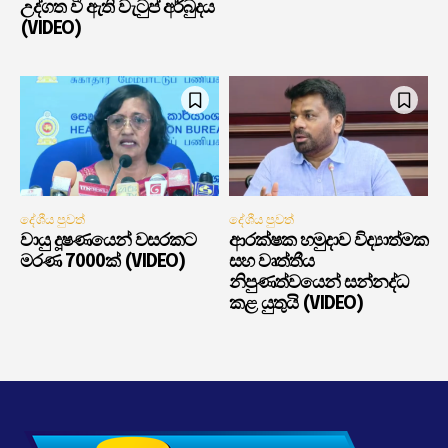
උද්ගත වී ඇති වැටුප් අර්බුදය
(VIDEO)
දේශීය පුවත්
දේශීය පුවත්
වායු දූෂණයෙන් වසරකට
ආරක්ෂක හමුදාව විද්‍යාත්මක
මරණ 7000ක් (VIDEO)
සහ වෘත්තීය
නිපුණත්වයෙන් සන්නද්ධ
කළ යුතුයි (VIDEO)