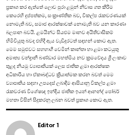
ප්‍රකාශ කර ඇත්තේ ලොව පුරා ළමුන් නිවාස ගත කිරීම
කෙරෙහි දුප්පත්කම, සංක්‍රාණ්තික බව, විකල්ප රැකවරණයක්
නොමැති බව, සමාජ ආරක්ෂාවක් නොමැති බව යන කාරණා
බලපාන බවයි. ළමයින්ට සියළුම මානව අයිතිවාසිකම්
හිමිවියුතු බවද එහිදී ඇය වැඩිදුරටත් සඳහන් කොට ඇත.
මෙම සමුළුවට සහභාගී වෙමින් කාන්තා හා ළමා කටයුතු
අමාත්‍ය චන්ද්‍රානී බණ්ඩාර මහත්මිය නව ක්‍රමවේදය ශ්‍රී ලංකාව
තුළද නියමු ව්‍යාපෘතියක් ලෙස ජාතික ළමා ආරක්ෂක
අධිකාරිය හා ඒකාබද්ධව ක්‍රියාත්මක කරන බවත් මෙම
ව්‍යාපෘතිය සඳහා උපදෙස් ලබාදීම ආසියානු විකල්ප ළමා
රැකවරණ විශේෂඥ ඉන්දීය ජාතික ඉයන් ආනන්ද් පෝබර්
මහතා විසින් සිදුකරනු ලබන බවත් ප්‍රකාශ කොට ඇත.
Editor 1