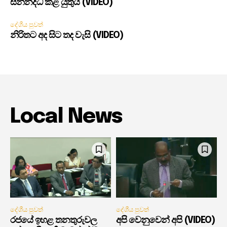
සන්නද්ධ කළ යුතුයි (VIDEO)
දේශීය පුවත්
නිරිතට අද සිට තද වැසි (VIDEO)
Local News
දේශීය පුවත්
දේශීය පුවත්
රජයේ ඉහළ තනතුරුවල
අපි වෙනුවෙන් අපි (VIDEO)