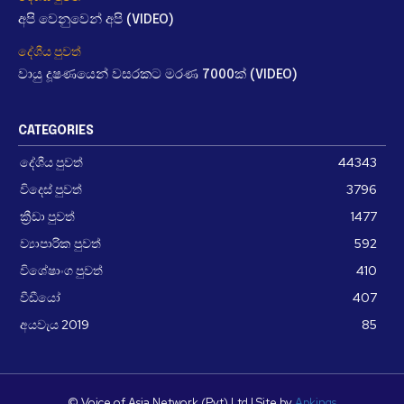
අපි වෙනුවෙන් අපි (VIDEO)
දේශීය පුවත්
වායු දූෂණයෙන් වසරකට මරණ 7000ක් (VIDEO)
CATEGORIES
දේශීය පුවත්
44343
විදෙස් පුවත්
3796
ක්‍රීඩා පුවත්
1477
ව්‍යාපාරික පුවත්
592
විශේෂාංග පුවත්
410
වීඩීයෝ
407
අයවැය 2019
85
© Voice of Asia Network (Pvt) Ltd | Site by
Apkings