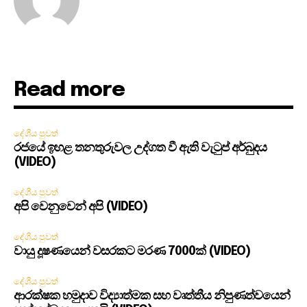
Read more
දේශීය පුවත්
රජයේ ඉහළ තනතුරුවල උද්ගත වී ඇති වැටුප් අර්බුදය
(VIDEO)
දේශීය පුවත්
අපි වෙනුවෙන් අපි (VIDEO)
දේශීය පුවත්
වායු දූෂණයෙන් වසරකට මරණ 7000ක් (VIDEO)
දේශීය පුවත්
ආරක්ෂක හමුදාව විද්‍යාත්මක සහ වෘත්තීය නිපුණත්වයෙන්