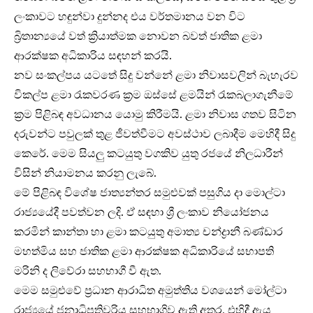
ලංකාවට හඳුන්වා දුන්නද එය වර්තමානය වන විට
බ්‍රිතාන්‍යයේ වත් ක්‍රියාත්මක නොවන බවත් ජාතික ළමා
ආරක්ෂක අධිකාරිය සඳහන් කරයි.
නව සංකල්පය යටතේ සිදු වන්නේ ළමා නිවාසවලින් බැහැරව
විකල්ප ළමා රැකවරණ ක්‍රම ඔස්සේ ළමයින් රැකබලාගැනීමේ
ක්‍රම පිළිබඳ අවධානය යොමු කිරීමයි. ළමා නිවාස ගතව සිටින
දරුවන්ට පවුලක් තුළ ජීවත්වීමට අවස්ථාව ලබාදීම මෙහිදී සිදු
කෙරේ. මෙම සියලු කටයුතු වගකිව යුතු රජයේ නිලධාරීන්
විසින් නියාමනය කරනු ලැබේ.
මේ පිළිබඳ විශේෂ ජාත්‍යන්තර සමුළුවක් පසුගිය දා මොල්ටා
රාජ්‍යයේදී පවත්වන ලදි. ඒ සඳහා ශ්‍රී ලංකාව නියෝජනය
කරමින් කාන්තා හා ළමා කටයුතු අමාත්‍ය චන්ද්‍රානී බණ්ඩාර
මහත්මිය සහ ජාතික ළමා ආරක්ෂක අධිකාරියේ සභාපති
මරිනි ද ලිවේරා සහභාගී වී ඇත.
මෙම සමුළුවේ ප්‍රධාන ආරාධිත අමුත්තිය වශයෙන් මෝල්ටා
රාජ්‍යයේ ජනාධිපතිවරිය සහභාගිව ඇති අතර, එහිදී ඇය