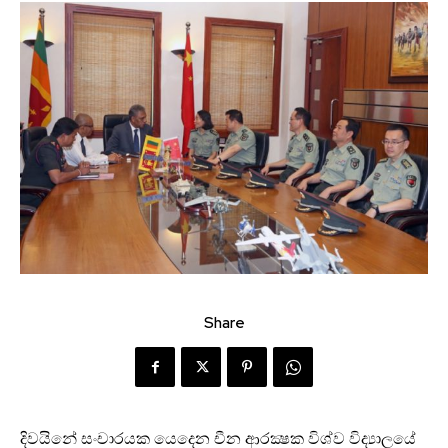
Share
දිවයිනේ සංචාරයක යෙදෙන චීන ආරක්‍ෂක විශ්ව විද්‍යාලයේ