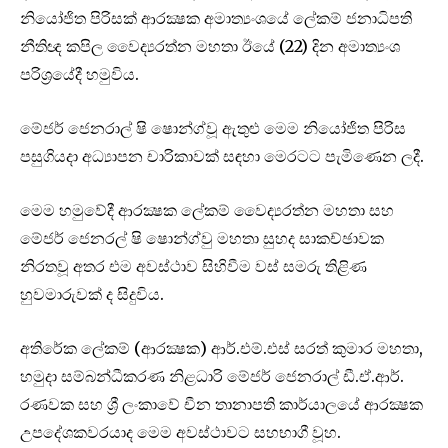
නියෝජිත පිරිසක් ආරක්‍ෂක අමාත්‍යංශයේ ලේකම් ජනාධිපති
නීතිඥ කපිල වෛද්‍යරත්න මහතා ඊයේ (22) දින අමාත්‍යංශ
පරිශ්‍රයේදී හමුවිය.
මේජර් ජෙනරාල් ෂි ෂොන්ග්වූ ඇතුළු මෙම නියෝජිත පිරිස
පසුගියදා අධ්‍යාපන චාරිකාවක් සඳහා මෙරටට පැමිණෙන ලදී.
මෙම හමුවේදී ආරක්‍ෂක ලේකම් වෛද්‍යරත්න මහතා සහ
මේජර් ජෙනරල් ෂි ෂොන්ග්වු මහතා සුහද සාකච්ඡාවක
නිරතවූ අතර එම අවස්ථාව සිහිවීම වස් සමරු තිළිණ
හුවමාරුවක් ද සිදුවිය.
අතිරේක ලේකම් (ආරක්‍ෂක) ආර්.එම්.එස් සරත් කුමාර මහතා,
හමුදා සම්බන්ධීකරණ නිළධාරි මේජර් ජෙනරාල් ඩී.ඒ.ආර්.
රණවක සහ ශ්‍රී ලංකාවේ චීන තානාපති කාර්යාලයේ ආරක්‍ෂක
උපදේශකවරයාද මෙම අවස්ථාවට සහභාගී වූහ.