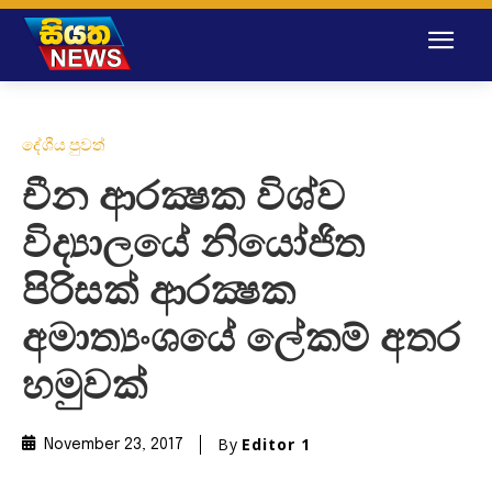
දේශීය පුවත්
චීන ආරක්‍ෂක විශ්ව
විද්‍යාලයේ නියෝජිත
පිරිසක් ආරක්‍ෂක
අමාත්‍යංශයේ ලේකම් අතර
හමුවක්
By
Editor 1
November 23, 2017