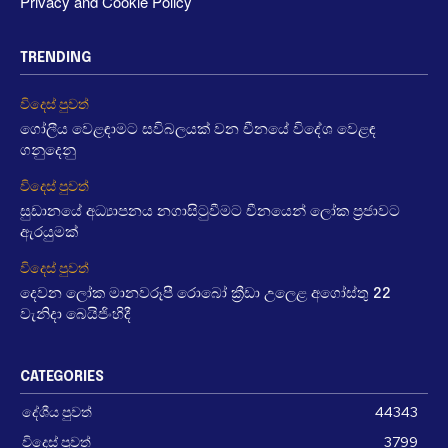
Privacy and Cookie Policy
TRENDING
විදෙස් පුවත්
ගෝලීය වෙළඳාමට සවිබලයක් වන චීනයේ විදේශ වෙළඳ
ගනුදෙනු
විදෙස් පුවත්
සුඩානයේ අධ්‍යාපනය නගාසිටුවීමට චීනයෙන් ලෝක ප්‍රජාවට
ඇරයුමක්
විදෙස් පුවත්
දෙවන ලෝක මානවරූපී රොබෝ ක්‍රීඩා උලෙළ අගෝස්තු 22
වැනිදා බෙයිජිංහිදී
CATEGORIES
දේශීය පුවත්
44343
විදෙස් පුවත්
3799