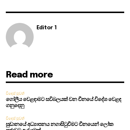
Editor 1
Read more
විදෙස් පුවත්
ගෝලීය වෙළඳාමට සවිබලයක් වන චීනයේ විදේශ වෙළඳ
ගනුදෙනු
විදෙස් පුවත්
සුඩානයේ අධ්‍යාපනය නගාසිටුවීමට චීනයෙන් ලෝක