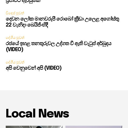
ප්‍රජාවට ඇරයුමක්
විදෙස් පුවත්
දෙවන ලෝක මානවරූපී රොබෝ ක්‍රීඩා උලෙළ අගෝස්තු
22 වැනිදා බෙයිජිංහිදී
දේශීය පුවත්
රජයේ ඉහළ තනතුරුවල උද්ගත වී ඇති වැටුප් අර්බුදය
(VIDEO)
දේශීය පුවත්
අපි වෙනුවෙන් අපි (VIDEO)
Local News