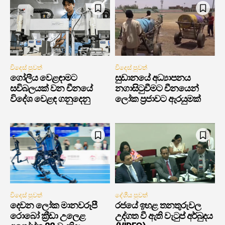
විදෙස් පුවත්
විදෙස් පුවත්
ගෝලීය වෙළඳාමට
සුඩානයේ අධ්‍යාපනය
සවිබලයක් වන චීනයේ
නගාසිටුවීමට චීනයෙන්
විදේශ වෙළඳ ගනුදෙනු
ලෝක ප්‍රජාවට ඇරයුමක්
විදෙස් පුවත්
දේශීය පුවත්
දෙවන ලෝක මානවරූපී
රජයේ ඉහළ තනතුරුවල
රොබෝ ක්‍රීඩා උලෙළ
උද්ගත වී ඇති වැටුප් අර්බුදය