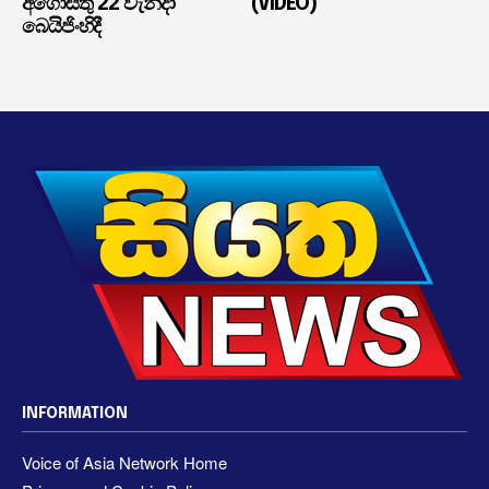
අගෝස්තු 22 වැනිදා
(VIDEO)
බෙයිජිංහිදී
INFORMATION
Voice of Asia Network Home