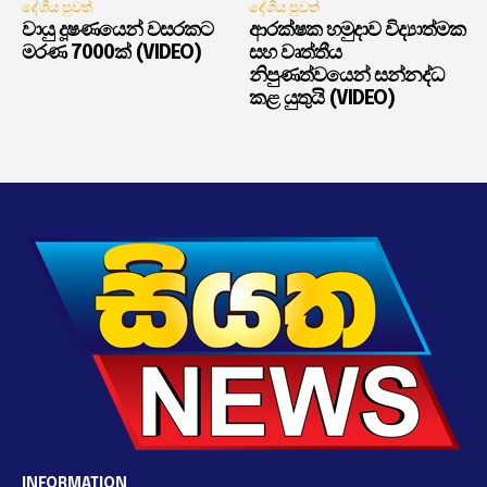
දේශීය පුවත්
දේශීය පුවත්
වායු දූෂණයෙන් වසරකට
ආරක්ෂක හමුදාව විද්‍යාත්මක
මරණ 7000ක් (VIDEO)
සහ වෘත්තීය
නිපුණත්වයෙන් සන්නද්ධ
කළ යුතුයි (VIDEO)
INFORMATION