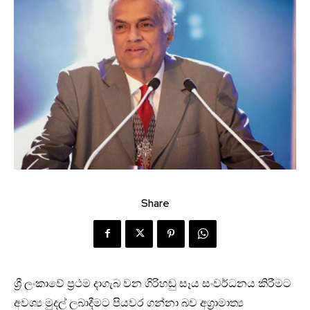
Share
ශ්‍රී ලංකාවේ ප්‍රථම දාගැබ වන ගිරිහඬු සෑය සංවර්ධනය කිරීමට
අවශ්‍ය මුදල් ලබාදීමට පියවර ගන්නා බව අග්‍රාමාත්‍ය