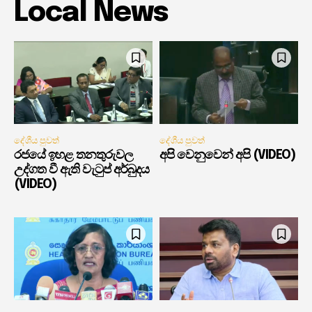
Local News
දේශීය පුවත්
දේශීය පුවත්
රජයේ ඉහළ තනතුරුවල
අපි වෙනුවෙන් අපි (VIDEO)
උද්ගත වී ඇති වැටුප් අර්බුදය
(VIDEO)