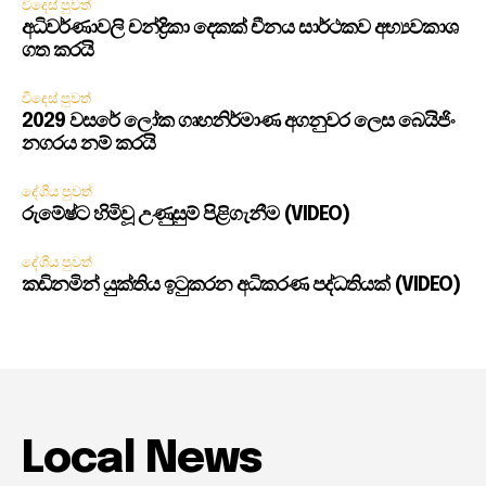
විදෙස් පුවත්
අධිවර්ණාවලි චන්ද්‍රිකා දෙකක් චීනය සාර්ථකව අභ්‍යවකාශ
ගත කරයි
විදෙස් පුවත්
2029 වසරේ ලෝක ගෘහනිර්මාණ අගනුවර ලෙස බෙයිජිං
නගරය නම් කරයි
දේශීය පුවත්
රුමේෂ්ට හිමිවූ උණුසුම් පිළිගැනීම (VIDEO)
දේශීය පුවත්
කඩිනමින් යුක්තිය ඉටුකරන අධිකරණ පද්ධතියක් (VIDEO)
Local News