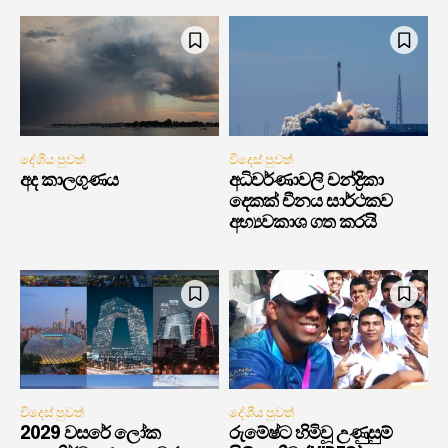
දේශීය පුවත්
විදෙස් පුවත්
අද කාලගුණය
අධිවර්ණාවලි චන්ද්‍රිකා
දෙකක් චීනය සාර්ථකව
අභ්‍යවකාශ ගත කරයි
විදෙස් පුවත්
දේශීය පුවත්
2029 වසරේ ලෝක
රුමේෂ්ට හිමිවූ උණුසුම්