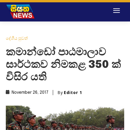
දේශීය පුවත්
කමාන්ඩෝ පාඨමාලාව
සාර්ථකව නිමකළ 350 ක්
විසිර යති
By
Editor 1
November 26, 2017