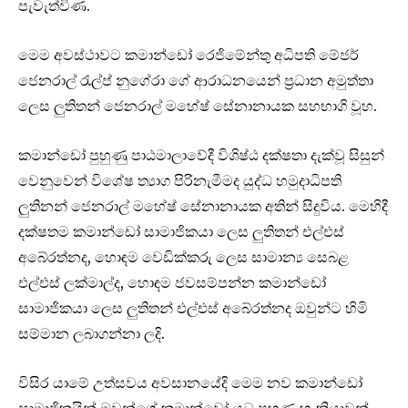
පැවැත්විණ.
මෙම අවස්ථාවට කමාන්ඩෝ රෙජිමේන්තු අධිපති මේජර්
ජෙනරාල් රැල්ප් නුගේරා ගේ ආරාධනයෙන් ප්‍රධාන අමුත්තා
ලෙස ලුතිතන් ජෙනරාල් මහේෂ් සේනානායක සහභාගි වූහ.
කමාන්ඩෝ පුහුණු පාඨමාලාවේදී විශිෂ්ඨ දක්ෂතා දැක්වූ සිසුන්
වෙනුවෙන් විශේෂ ත්‍යාග පිරිනැමීමද යුද්ධ හමුදාධිපති
ලුතිනන් ජෙනරාල් මහේෂ් සේනානායක අතින් සිදුවිය. මෙහිදී
දක්ෂතම කමාන්ඩෝ සාමාජිකයා ලෙස ලුතිතන් එල්එස්
අබේරත්නද, හොඳම වෙඩික්කරු ලෙස සාමාන්‍ය සෙබළ
එල්එස් ලක්මාල්ද, හොඳම ජවසම්පන්න කමාන්ඩෝ
සාමාජිකයා ලෙස ලුතිතන් එල්එස් අබේරත්නද ඔවුන්ට හිමි
සම්මාන ලබාගන්නා ලදි.
විසිර යාමේ උත්සවය අවසානයේදි මෙම නව කමාන්ඩෝ