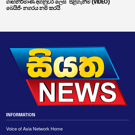
ගෘහනිර්මාණ අගනුවර ලෙස
පිළිගැනීම (VIDEO)
බෙයිජිං නගරය නම් කරයි
INFORMATION
Voice of Asia Network Home