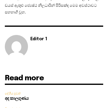
ඩයස් ඇතුළු ජ්‍යෙෂ්ඨ නිලධාරින් පිරිසක්ද මෙම අවස්ථාවට
සහභාගි වූහ.
Editor 1
Read more
දේශීය පුවත්
අද කාලගුණය