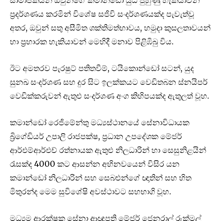
සාමාජිකයින් ඔවුන්ගේ කමාන්ඩෝ යුධ පුහුණු හැකියාවන්
ප්‍රදර්ශණය කරමින් විශේෂ සජිවි සංදර්ශණයක්ද පැවැත්වූ
අතර, ඔවුන් සතු අසීමිත ශක්තිමත්භාවය, හමුදා කුසලතාවයන්
හා ප්‍රහාරක හැකියාවන් මෙහිදී මනාව පිළිඹිබු විය.
ඊට අමතරව පැරෂුට් පතිතවීම්, ටයිකොන්ඩෝ සටන්, යුද
සුනඛ සංදර්ශණ සහ දුර සිට ඉලක්කයට වෙඩිතබන ස්නයිපර්
වෙඩික්කරුවන් ඇතුළු සංදර්ශණ අංග කිහිපයක්ද ඇතුලත් වූහ.
කමාන්ඩෝ රෙජිමේන්තු මධ්‍යස්ථානයේ සේනාවිධායක
බ්‍රිගේඩියර් උපාලි රාජපක්ෂ, ප්‍රධාන උපදේශක මේජර්
ආර්එම්ආර්එච් රත්නායක ඇතුළු නිලධාරින් හා සෙසුනිළයින්
රැසක්ද 4000 කට ආසන්න අභිනවයෙන් විසිර යන
කමාන්ඩෝ නිලධාරින් සහ සෙබළුන්ගේ ඥාතින් සහ හිත
මිතුරන්ද මෙම සුවිශේෂි අවස්ථාවට සහභාගි වූහ.
මධ්‍යම ආරක්ෂක සේනා ආඥාපති මේජර් ජෙනරාල් රුක්මල්