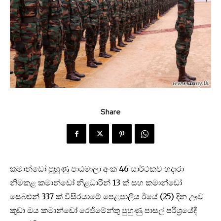
Share
කමාන්ඩෝ පුහුණු පාඨමාලා අංක 46 සාර්ථකව හදාරා
නිමකළ කමාන්ඩෝ නිළධාරින් 13 ක් සහ කමාන්ඩෝ
සෙබළුන් 337 ක් විසිරයාමේ පෙළපාලිය ඊයේ (25) දින ඌව
කුඩා ඔය කමාන්ඩෝ රෙජිමේන්තු පුහුණු පාසල් පරිශ්‍රයේදී