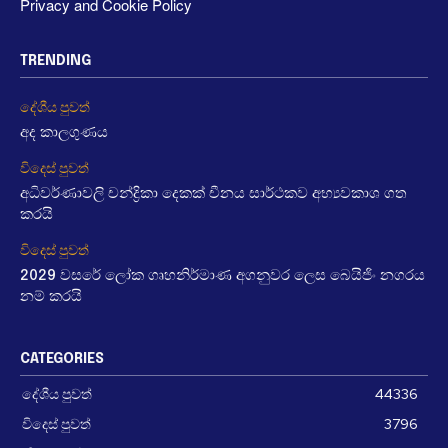
Privacy and Cookie Policy
TRENDING
දේශීය පුවත්
අද කාලගුණය
විදෙස් පුවත්
අධිවර්ණාවලි චන්ද්‍රිකා දෙකක් චීනය සාර්ථකව අභ්‍යවකාශ ගත
කරයි
විදෙස් පුවත්
2029 වසරේ ලෝක ගෘහනිර්මාණ අගනුවර ලෙස බෙයිජිං නගරය
නම් කරයි
CATEGORIES
දේශීය පුවත්
44336
විදෙස් පුවත්
3796