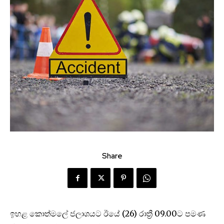
Share
ඉහළ කොත්මලේ ජලාශයට ඊයේ (26) රාත්‍රී 09.00ට පමණ