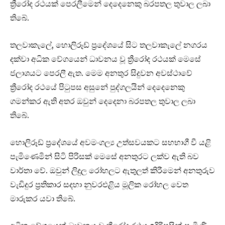
ත්‍රීරෝද රථයක් පෙරලීමෙන් දෙදෙනෙකු බරපතල තුවාල ලබා
තිබේ.
තලවාකැලේ, හොලිරූඩ් ප්‍රදේශයේ සිට තලවාකැලේ නගරය
දක්වා අධික වේගයෙන් ධාවනය වූ ත්‍රීරෝද රථයක් මෙසේ
ජලාශයට පෙරලී ඇත. මෙම අනතුර සිදුවන අවස්ථාවේ
ත්‍රීරෝද රථයේ පිටුපස අසුනේ පුද්ගලයින් දෙදෙනෙකු
ගමන්කර ඇති අතර ඔවුන් දෙදෙනා බරපතල තුවාල ලබා
තිබේ.
හොලිරූඩ් ප්‍රදේශයේ අවමංගල්‍ය උත්සවයකට සහභාගී වී යළි
පැමිණෙමින් සිටි පිරිසක් මෙසේ අනතුරට ලක්ව ඇති බව
වාර්තා වේ. ඔවුන් ලිදුල රෝහලට ඇතුලත් කිරීමෙන් අනතුරුව
වැඩිදුර ප්‍රතිකාර සදහා නුවරඑළිය මූලික රෝහල වෙත
මාරුකර යවා තිබේ.