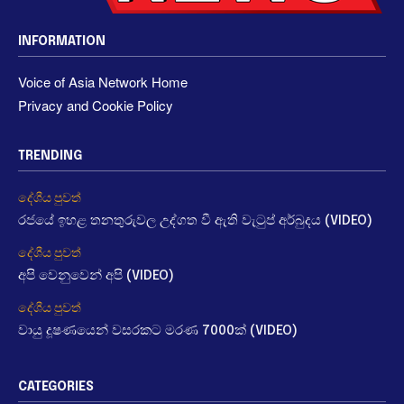
INFORMATION
Voice of Asia Network Home
Privacy and Cookie Policy
TRENDING
දේශීය පුවත්
රජයේ ඉහළ තනතුරුවල උද්ගත වී ඇති වැටුප් අර්බුදය (VIDEO)
දේශීය පුවත්
අපි වෙනුවෙන් අපි (VIDEO)
දේශීය පුවත්
වායු දූෂණයෙන් වසරකට මරණ 7000ක් (VIDEO)
CATEGORIES