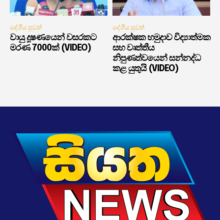
දේශීය පුවත්
දේශීය පුවත්
වායු දූෂණයෙන් වසරකට
ආරක්ෂක හමුදාව විද්‍යාත්මක
මරණ 7000ක් (VIDEO)
සහ වෘත්තීය
නිපුණත්වයෙන් සන්නද්ධ
කළ යුතුයි (VIDEO)