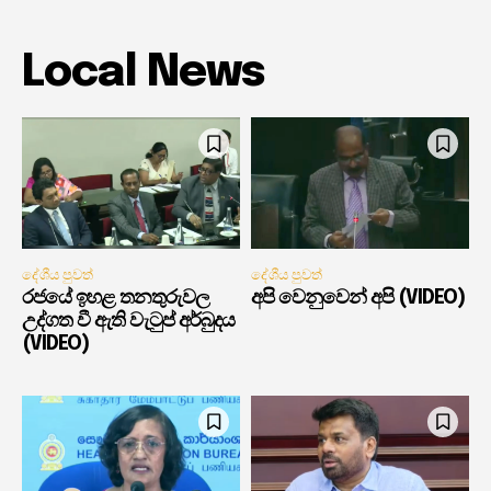
Local News
දේශීය පුවත්
දේශීය පුවත්
රජයේ ඉහළ තනතුරුවල
අපි වෙනුවෙන් අපි (VIDEO)
උද්ගත වී ඇති වැටුප් අර්බුදය
(VIDEO)