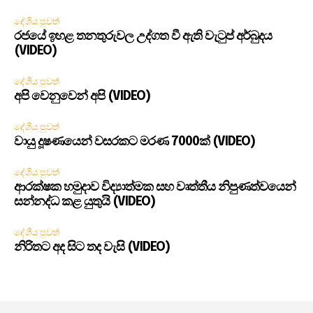
දේශීය පුවත්
රජයේ ඉහළ තනතුරුවල උද්ගත වී ඇති වැටුප් අර්බුදය
(VIDEO)
දේශීය පුවත්
අපි වෙනුවෙන් අපි (VIDEO)
දේශීය පුවත්
වායු දූෂණයෙන් වසරකට මරණ 7000ක් (VIDEO)
දේශීය පුවත්
ආරක්ෂක හමුදාව විද්‍යාත්මක සහ වෘත්තීය නිපුණත්වයෙන්
සන්නද්ධ කළ යුතුයි (VIDEO)
දේශීය පුවත්
නිරිතට අද සිට තද වැසි (VIDEO)