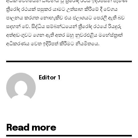
අධික වේගයෙන් ධාවනය වූ ත්‍රීරෝද රථය ඉදිරිපසින් පැමිණි
ත්‍රීරෝද රථයක් පසුකර යාමට උත්සාහ කිරීමේ දී වේගය
පාලනය කරගත නොහැකිව එය ජලාශයට පෙරලී ඇති බව
සදහන් වේ. සිද්ධිය සම්බන්ධයෙන් ත්‍රීරෝද රථයේ රියදුරු
අත්අඩංගුවට ගෙන ඇති අතර ඔහු නුවරඑළිය මහේස්ත්‍රාත්
අධිකරණය වෙත ඉදිරිපත් කිරීමට නියමිතයෙ.
Editor 1
Read more