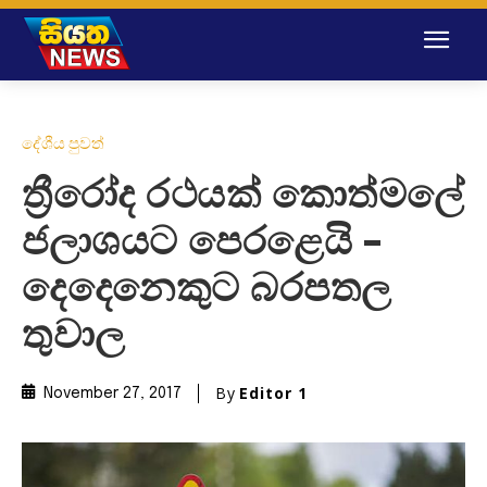
දේශීය පුවත්
ත්‍රීරෝද රථයක් කොත්මලේ
ජලාශයට පෙරළෙයි –
දෙදෙනෙකුට බරපතල
තුවාල
By
Editor 1
November 27, 2017