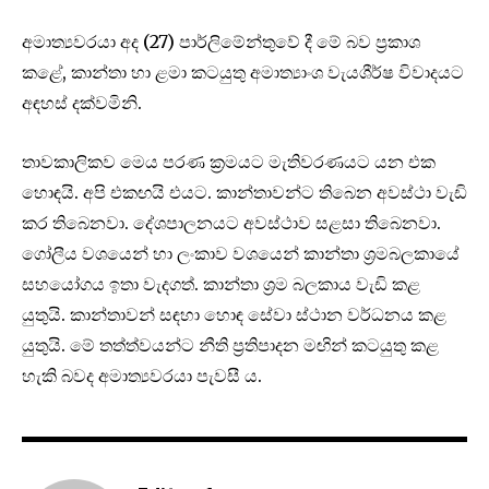
අමාත්‍යවරයා අද (27) පාර්ලිමේන්තුවේ දී මේ බව ප්‍රකාශ
කළේ, කාන්තා හා ළමා කටයුතු අමාත්‍යාංශ වැයශීර්ෂ විවාදයට
අඳහස් දක්වමිනි.
තාවකාලිකව මෙය පරණ ක්‍රමයට මැතිවරණයට යන එක
හොඳයි. අපි එකඟයි එයට. කාන්තාවන්ට තිබෙන අවස්ථා වැඩි
කර තිබෙනවා. දේශපාලනයට අවස්ථාව සළසා තිබෙනවා.
ගෝලීය වශයෙන් හා ලංකාව වශයෙන් කාන්තා ශ්‍රමබලකායේ
සහයෝගය ඉතා වැදගත්. කාන්තා ශ්‍රම බලකාය වැඩි කළ
යුතුයි. කාන්තාවන් සඳහා හොඳ සේවා ස්ථාන වර්ධනය කළ
යුතුයි. මේ තත්ත්වයන්ට නීති ප්‍රතිපාදන මඟින් කටයුතු කළ
හැකි බවද අමාත්‍යවරයා පැවසී ය.