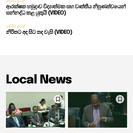
දේශීය පුවත්
ආරක්ෂක හමුදාව විද්‍යාත්මක සහ වෘත්තීය නිපුණත්වයෙන්
සන්නද්ධ කළ යුතුයි (VIDEO)
දේශීය පුවත්
නිරිතට අද සිට තද වැසි (VIDEO)
Local News