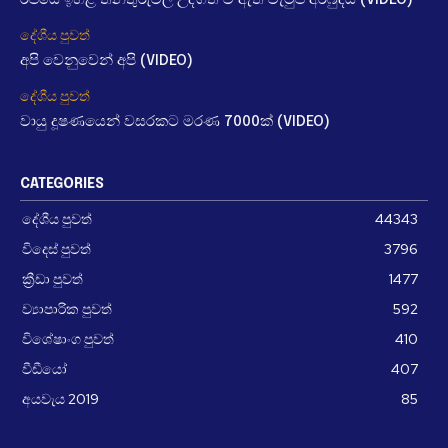
රජයේ ඉහළ තනතුරුවල උද්ගත වී ඇති වැටුප් අර්බුදය (VIDEO)
දේශීය පුවත්
අපි වෙනුවෙන් අපි (VIDEO)
දේශීය පුවත්
වායු දූෂණයෙන් වසරකට මරණ 7000ක් (VIDEO)
CATEGORIES
දේශීය පුවත්
44343
විදෙස් පුවත්
3796
ක්‍රීඩා පුවත්
1477
ව්‍යාපාරික පුවත්
592
විශේෂාංග පුවත්
410
වීඩීයෝ
407
අයවැය 2019
85