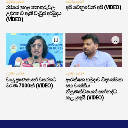
දේශීය පුවත්
දේශීය පුවත්
රජයේ ඉහළ තනතුරුවල
අපි වෙනුවෙන් අපි (VIDEO)
උද්ගත වී ඇති වැටුප් අර්බුදය
(VIDEO)
දේශීය පුවත්
දේශීය පුවත්
වායු දූෂණයෙන් වසරකට
ආරක්ෂක හමුදාව විද්‍යාත්මක
මරණ 7000ක් (VIDEO)
සහ වෘත්තීය
නිපුණත්වයෙන් සන්නද්ධ
කළ යුතුයි (VIDEO)