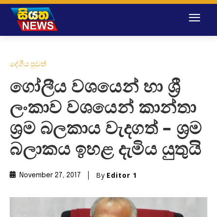
දේශීය පුවත්
ගෝලීය වශයෙන් හා ශ්‍රී
ලංකාව වශයෙන් කාන්තා
ශ්‍රම බලකාය වැදගත් – ශ්‍රම
බලාකය ඉහළ දැමිය යුතුයි
By
Editor 1
November 27, 2017