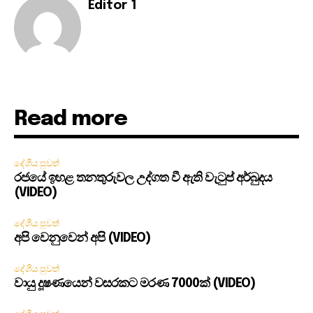
Editor 1
Read more
දේශීය පුවත්
රජයේ ඉහළ තනතුරුවල උද්ගත වී ඇති වැටුප් අර්බුදය
(VIDEO)
දේශීය පුවත්
අපි වෙනුවෙන් අපි (VIDEO)
දේශීය පුවත්
වායු දූෂණයෙන් වසරකට මරණ 7000ක් (VIDEO)